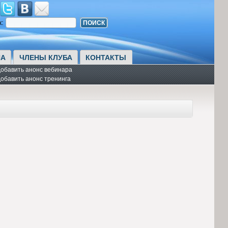
к:
А
ЧЛЕНЫ КЛУБА
КОНТАКТЫ
обавить анонс вебинара
обавить анонс тренинга