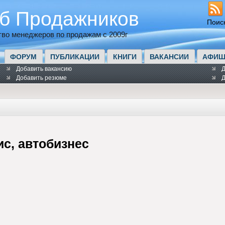
б Продажников
Поис
во менеджеров по продажам с 2009г
ФОРУМ
ПУБЛИКАЦИИ
КНИГИ
ВАКАНСИИ
АФИШ
Добавить вакансию
Д
Добавить резюме
Д
с, автобизнес