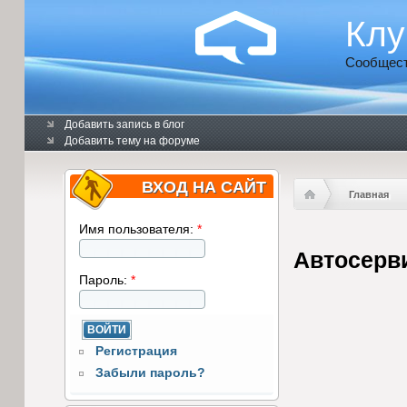
Клу
Сообщест
Добавить запись в блог
Добавить тему на форуме
ВХОД НА САЙТ
Главная
Имя пользователя:
*
Автосерви
Пароль:
*
Регистрация
Забыли пароль?