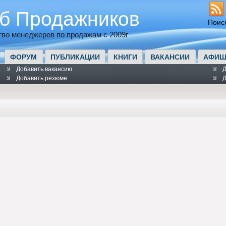
б Продажников
Поис
во менеджеров по продажам с 2009г
ФОРУМ
ПУБЛИКАЦИИ
КНИГИ
ВАКАНСИИ
АФИШ
Добавить вакансию
Д
Добавить резюме
Д