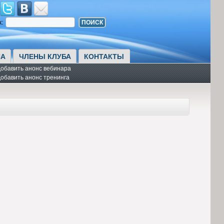
к:
А
ЧЛЕНЫ КЛУБА
КОНТАКТЫ
обавить анонс вебинара
обавить анонс тренинга