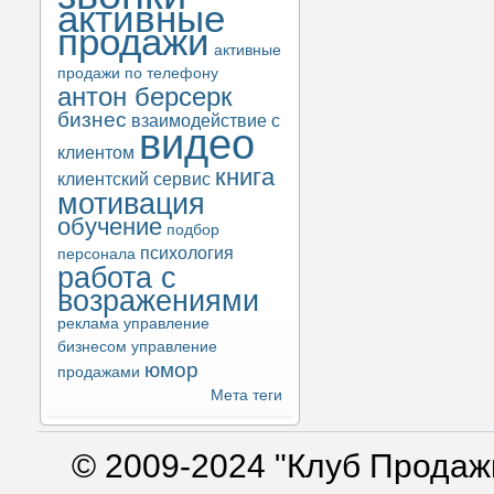
активные
продажи
активные
продажи по телефону
антон берсерк
бизнес
взаимодействие с
видео
клиентом
книга
клиентский сервис
мотивация
обучение
подбор
психология
персонала
работа с
возражениями
реклама
управление
бизнесом
управление
юмор
продажами
Мета теги
© 2009-2024 "Клуб Продаж