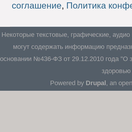
соглашение
,
Политика конф
Некоторые текстовые, графические, аудио
могут содержать информацию предназн
основании №436-ФЗ от 29.12.2010 года "О
здоровью 
Powered by
Drupal
, an ope