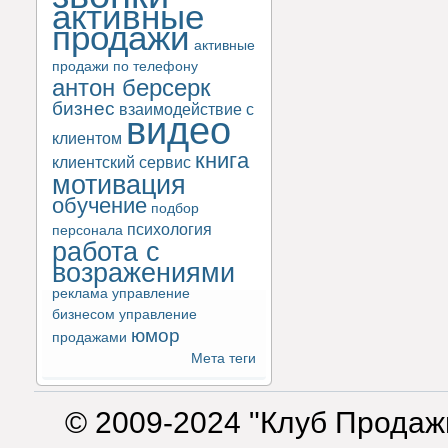
активные
продажи
активные
продажи по телефону
антон берсерк
бизнес
взаимодействие с
видео
клиентом
книга
клиентский сервис
мотивация
обучение
подбор
психология
персонала
работа с
возражениями
реклама
управление
бизнесом
управление
юмор
продажами
Мета теги
© 2009-2024 "Клуб Продаж