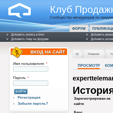
Клуб Продаж
Сообщество менеджеров по продаж
ФОРУМ
ПУБЛИКАЦ
Добавить запись в блог
Добавить вака
Добавить тему на форуме
Добавить резю
ВХОД НА САЙТ
Главная
Ч
Имя пользователя:
*
ПРОСМОТР
КО
experttelema
Пароль:
*
Истори
Регистрация
Зарегистрирован на
Забыли пароль?
сайте
Блог