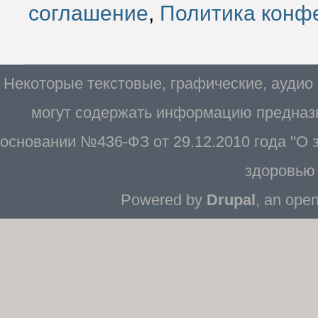
соглашение
,
Политика конф
Некоторые текстовые, графические, аудио
могут содержать информацию предназн
основании №436-ФЗ от 29.12.2010 года "О
здоровью 
Powered by
Drupal
, an ope