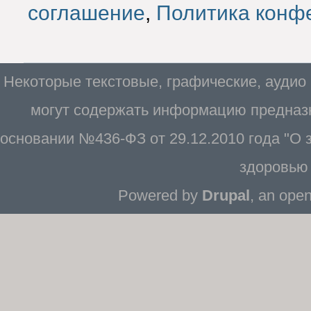
соглашение
,
Политика конф
Некоторые текстовые, графические, аудио
могут содержать информацию предназн
основании №436-ФЗ от 29.12.2010 года "О
здоровью 
Powered by
Drupal
, an ope