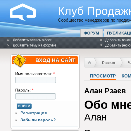
Клуб Продаж
Сообщество менеджеров по продаж
ФОРУМ
ПУБЛИКАЦ
Добавить запись в блог
Добавить вака
Добавить тему на форуме
Добавить резю
ВХОД НА САЙТ
Главная
Ч
Имя пользователя:
*
ПРОСМОТР
КО
Алан Рзаєв
Пароль:
*
Обо мн
Регистрация
Алан
Забыли пароль?