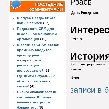
Рзаєв
ПОСЛЕДНИЕ
КОММЕНТАРИИ
День Рождения
В Клубе Продажников
новый бармен
(17)
Интере
Подскажите CRM для
небольшой монтажной
Город
организации
(16)
В связи со СПАМ атакой
временно вводится
Истори
премодерация
материалов и
Зарегистрирован на
регистрации
сайте
пользователей
(11)
Где найти актуальные
Блог
обзоры рекламных
сетей?
(4)
записи в б
Бизнес сколачивает не
состояния. Юрлица
начали год с роста
банкротств.
(8)