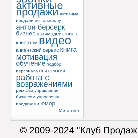
активные
продажи
активные
продажи по телефону
антон берсерк
бизнес
взаимодействие с
видео
клиентом
книга
клиентский сервис
мотивация
обучение
подбор
психология
персонала
работа с
возражениями
реклама
управление
бизнесом
управление
юмор
продажами
Мета теги
© 2009-2024 "Клуб Продаж