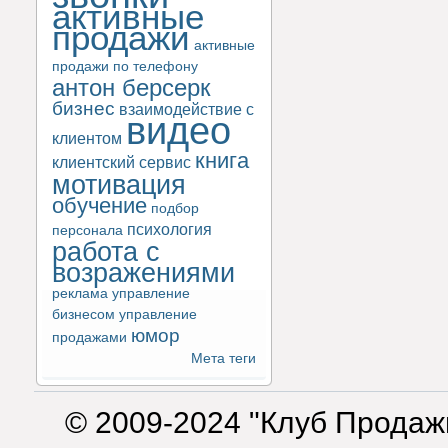
активные
продажи
активные
продажи по телефону
антон берсерк
бизнес
взаимодействие с
видео
клиентом
книга
клиентский сервис
мотивация
обучение
подбор
психология
персонала
работа с
возражениями
реклама
управление
бизнесом
управление
юмор
продажами
Мета теги
© 2009-2024 "Клуб Продаж