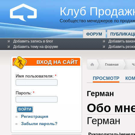
Клуб Продаж
Сообщество менеджеров по продаж
ФОРУМ
ПУБЛИКАЦ
Добавить запись в блог
Добавить вака
Добавить тему на форуме
Добавить резю
ВХОД НА САЙТ
Главная
Ч
Имя пользователя:
*
ПРОСМОТР
КО
Герман
Пароль:
*
Обо мн
Регистрация
Герман
Забыли пароль?
Руководитель/менед