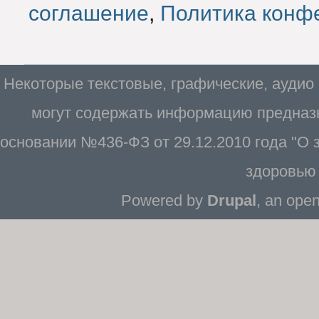
соглашение
,
Политика конф
Некоторые текстовые, графические, аудио
могут содержать информацию предназн
основании №436-ФЗ от 29.12.2010 года "О
здоровью 
Powered by
Drupal
, an ope