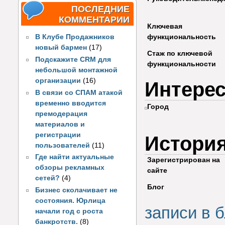
ПОСЛЕДНИЕ
КОММЕНТАРИИ
Ключевая
функциональность
В Клубе Продажников
новый бармен
(17)
Стаж по ключевой
Подскажите CRM для
функциональности
небольшой монтажной
организации
(16)
Интере
В связи со СПАМ атакой
временно вводится
Город
премодерация
материалов и
регистрации
Истори
пользователей
(11)
Где найти актуальные
Зарегистрирован на
обзоры рекламных
сайте
сетей?
(4)
Блог
Бизнес сколачивает не
состояния. Юрлица
записи в б
начали год с роста
банкротств.
(8)