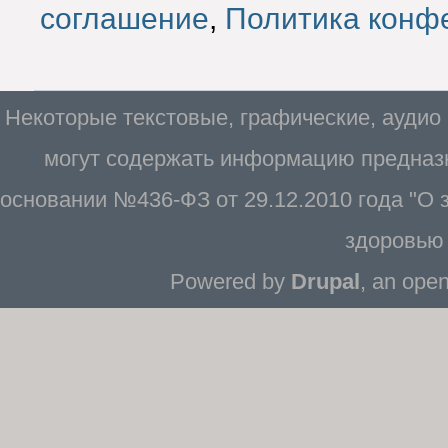
соглашение
,
Политика конф
Некоторые текстовые, графические, аудио
могут содержать информацию предназн
основании №436-ФЗ от 29.12.2010 года "О
здоровью 
Powered by
Drupal
, an ope