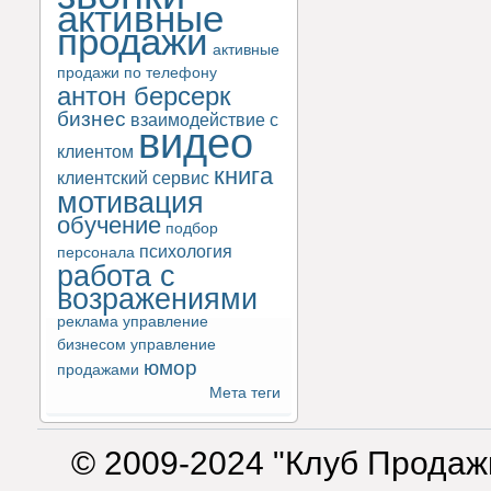
активные
продажи
активные
продажи по телефону
антон берсерк
бизнес
взаимодействие с
видео
клиентом
книга
клиентский сервис
мотивация
обучение
подбор
психология
персонала
работа с
возражениями
реклама
управление
бизнесом
управление
юмор
продажами
Мета теги
© 2009-2024 "Клуб Продаж