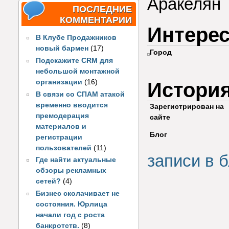
Аракелян
ПОСЛЕДНИЕ
КОММЕНТАРИИ
Интере
В Клубе Продажников
новый бармен
(17)
Город
Подскажите CRM для
небольшой монтажной
организации
(16)
Истори
В связи со СПАМ атакой
временно вводится
Зарегистрирован на
премодерация
сайте
материалов и
Блог
регистрации
пользователей
(11)
записи в б
Где найти актуальные
обзоры рекламных
сетей?
(4)
Бизнес сколачивает не
состояния. Юрлица
начали год с роста
банкротств.
(8)