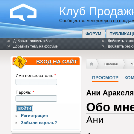
Клуб Продаж
Сообщество менеджеров по продаж
ФОРУМ
ПУБЛИКАЦ
Добавить запись в блог
Добавить вака
Добавить тему на форуме
Добавить резю
ВХОД НА САЙТ
Главная
Ч
Имя пользователя:
*
ПРОСМОТР
КО
Ани Аракел
Пароль:
*
Обо мн
Регистрация
Ани
Забыли пароль?