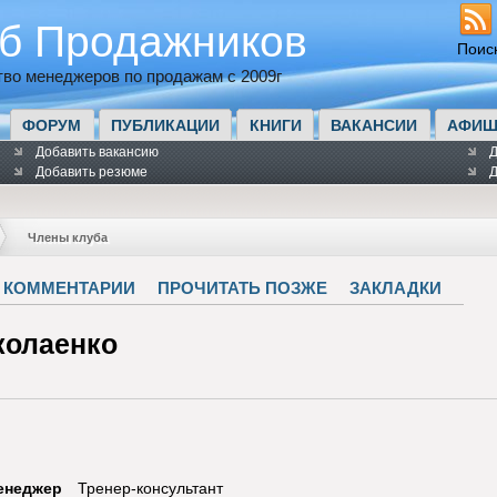
б Продажников
Поис
во менеджеров по продажам с 2009г
ФОРУМ
ПУБЛИКАЦИИ
КНИГИ
ВАКАНСИИ
АФИШ
Добавить вакансию
Д
Добавить резюме
Д
Члены клуба
КОММЕНТАРИИ
ПРОЧИТАТЬ ПОЗЖЕ
ЗАКЛАДКИ
колаенко
енеджер
Тренер-консультант