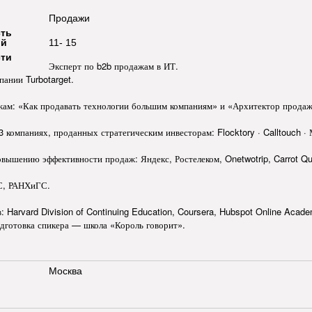
Продажи
ть
ой
11- 15
ти
Эксперт по b2b продажам в ИТ.
ании Turbotarget.
жам: «Как продавать технологии большим компаниям» и «Архитектор продаж
 компаниях, проданных стратегическим инвесторам: Flocktory · Calltouch ·
вышению эффективности продаж: Яндекс, Ростелеком, Onetwotrip, Carrot Qu
С, РАНХиГС.
 Harvard Division of Continuing Education, Coursera, Hubspot Online Acade
дготовка спикера — школа «Король говорит».
Москва