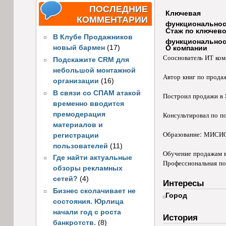
ПОСЛЕДНИЕ
Ключевая
КОММЕНТАРИИ
функциональнос
Стаж по ключев
В Клубе Продажников
функциональнос
новый бармен
(17)
О компании
Сооснователь ИТ комп
Подскажите CRM для
небольшой монтажной
Автор книг по прода
организации
(16)
В связи со СПАМ атакой
Построил продажи в 3
временно вводится
Консультировал по по
премодерация
материалов и
Образование: МИСИ
регистрации
пользователей
(11)
Обучение продажам в:
Где найти актуальные
Профессиональная по
обзоры рекламных
сетей?
(4)
Интересы
Бизнес сколачивает не
Город
состояния. Юрлица
начали год с роста
История
банкротств.
(8)