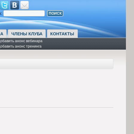
к:
А
ЧЛЕНЫ КЛУБА
КОНТАКТЫ
обавить анонс вебинара
обавить анонс тренинга