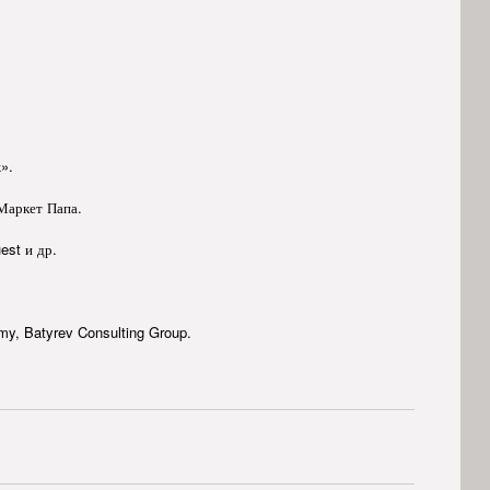
».
 Маркет Папа.
est и др.
my, Batyrev Consulting Group.