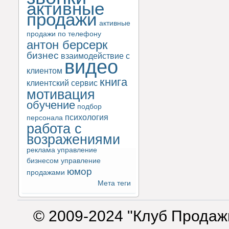
активные
продажи
активные
продажи по телефону
антон берсерк
бизнес
взаимодействие с
видео
клиентом
книга
клиентский сервис
мотивация
обучение
подбор
психология
персонала
работа с
возражениями
реклама
управление
бизнесом
управление
юмор
продажами
Мета теги
© 2009-2024 "Клуб Продаж