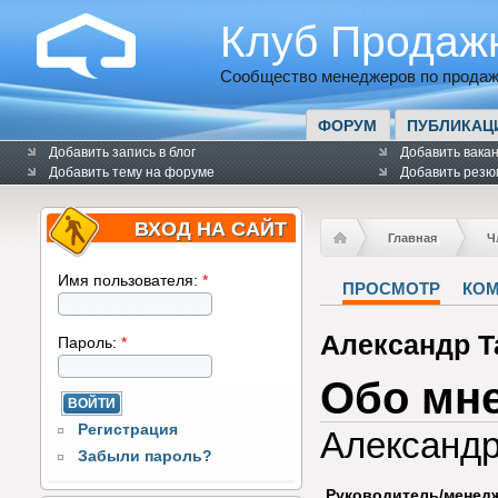
Клуб Продаж
Сообщество менеджеров по продаж
ФОРУМ
ПУБЛИКАЦ
Добавить запись в блог
Добавить вака
Добавить тему на форуме
Добавить резю
ВХОД НА САЙТ
Главная
Ч
Имя пользователя:
*
ПРОСМОТР
КО
Александр Т
Пароль:
*
Обо мн
Регистрация
Александр
Забыли пароль?
Руководитель/менед