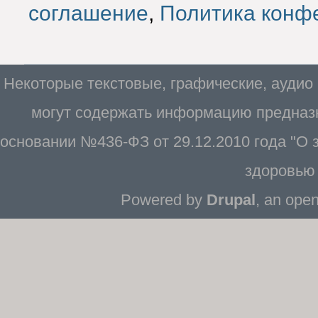
соглашение
,
Политика конф
Некоторые текстовые, графические, аудио
могут содержать информацию предназн
основании №436-ФЗ от 29.12.2010 года "О
здоровью 
Powered by
Drupal
, an ope