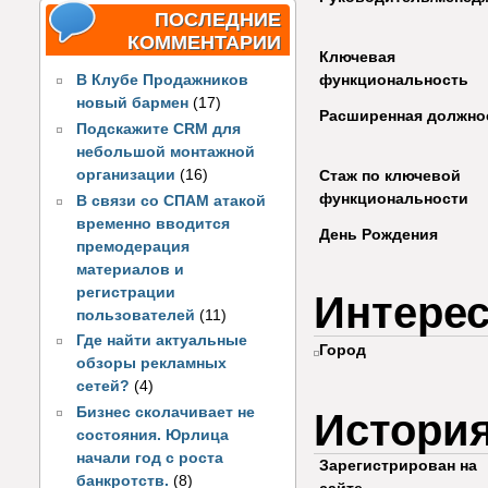
ПОСЛЕДНИЕ
КОММЕНТАРИИ
Ключевая
функциональность
В Клубе Продажников
новый бармен
(17)
Расширенная должно
Подскажите CRM для
небольшой монтажной
организации
(16)
Стаж по ключевой
функциональности
В связи со СПАМ атакой
временно вводится
День Рождения
премодерация
материалов и
регистрации
Интере
пользователей
(11)
Где найти актуальные
Город
обзоры рекламных
сетей?
(4)
Бизнес сколачивает не
Истори
состояния. Юрлица
начали год с роста
Зарегистрирован на
банкротств.
(8)