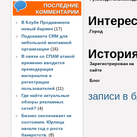
ПОСЛЕДНИЕ
КОММЕНТАРИИ
Интере
В Клубе Продажников
новый бармен
(17)
Город
Подскажите CRM для
небольшой монтажной
организации
(16)
Истори
В связи со СПАМ атакой
временно вводится
Зарегистрирован на
премодерация
сайте
материалов и
Блог
регистрации
пользователей
(11)
записи в б
Где найти актуальные
обзоры рекламных
сетей?
(4)
Бизнес сколачивает не
состояния. Юрлица
начали год с роста
банкротств.
(8)