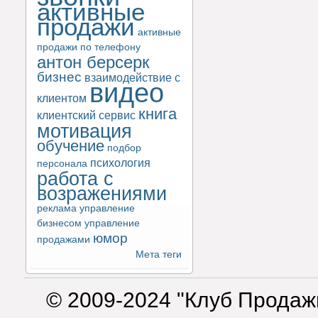
активные
продажи
активные
продажи по телефону
антон берсерк
бизнес
взаимодействие с
видео
клиентом
книга
клиентский сервис
мотивация
обучение
подбор
психология
персонала
работа с
возражениями
реклама
управление
бизнесом
управление
юмор
продажами
Мета теги
© 2009-2024 "Клуб Продаж