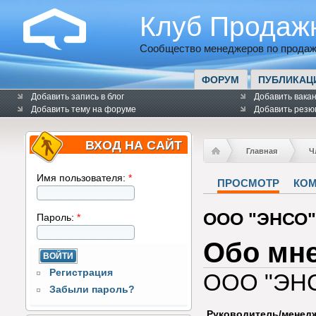
Клуб Продаж
Сообщество менеджеров по продаж
ФОРУМ
ПУБЛИКАЦ
Добавить запись в блог
Добавить вака
Добавить тему на форуме
Добавить резю
ВХОД НА САЙТ
Главная
Ч
Имя пользователя:
*
ПРОСМОТР
КО
ООО "ЭНСО"
Пароль:
*
Обо мн
Регистрация
ООО "ЭН
Забыли пароль?
Руководитель/менед