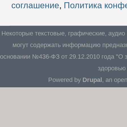
соглашение
,
Политика конф
Некоторые текстовые, графические, аудио
могут содержать информацию предназн
основании №436-ФЗ от 29.12.2010 года "О
здоровью 
Powered by
Drupal
, an ope