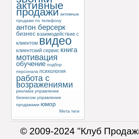
активные
продажи
активные
продажи по телефону
антон берсерк
бизнес
взаимодействие с
видео
клиентом
книга
клиентский сервис
мотивация
обучение
подбор
психология
персонала
работа с
возражениями
реклама
управление
бизнесом
управление
юмор
продажами
Мета теги
© 2009-2024 "Клуб Продаж