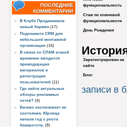
ПОСЛЕДНИЕ
функциональность
КОММЕНТАРИИ
Стаж по ключевой
функциональности
В Клубе Продажников
новый бармен
(17)
День Рождения
Подскажите CRM для
небольшой монтажной
организации
(16)
Истори
В связи со СПАМ атакой
временно вводится
Зарегистрирован на
премодерация
сайте
материалов и
Блог
регистрации
пользователей
(11)
записи в б
Где найти актуальные
обзоры рекламных
сетей?
(4)
Бизнес сколачивает не
состояния. Юрлица
начали год с роста
банкротств.
(8)