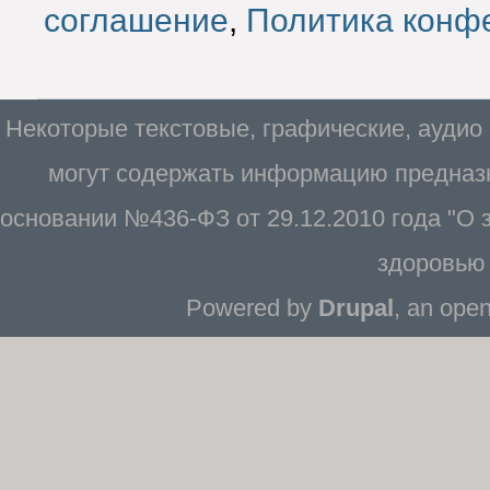
соглашение
,
Политика конф
Некоторые текстовые, графические, аудио
могут содержать информацию предназн
основании №436-ФЗ от 29.12.2010 года "О
здоровью 
Powered by
Drupal
, an ope