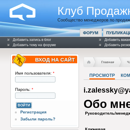
Клуб Продаж
Сообщество менеджеров по продаж
ФОРУМ
ПУБЛИКАЦ
Добавить запись в блог
Добавить вака
Добавить тему на форуме
Добавить резю
ВХОД НА САЙТ
Главная
Ч
Имя пользователя:
*
ПРОСМОТР
КО
i.zalessky@y
Пароль:
*
Обо мн
Регистрация
Руководитель/менед
Забыли пароль?
Ключевая