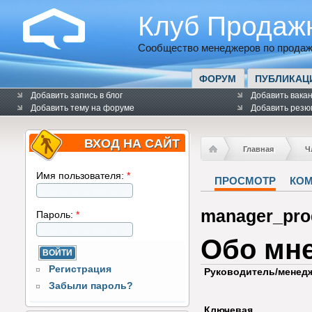
Клуб Продаж
Сообщество менеджеров по продаж
ФОРУМ
ПУБЛИКАЦ
Добавить запись в блог
Добавить вака
Добавить тему на форуме
Добавить резю
ВХОД НА САЙТ
Главная
Ч
Имя пользователя:
*
ПРОСМОТР
КО
manager_pro
Пароль:
*
Обо мн
Регистрация
Руководитель/менед
Забыли пароль?
Ключевая