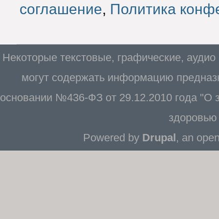
соглашение
,
Политика конф
Некоторые текстовые, графические, аудио
могут содержать информацию предназн
основании №436-ФЗ от 29.12.2010 года "О
здоровью 
Powered by
Drupal
, an ope