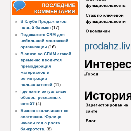
ПОСЛЕДНИЕ
функциональность
КОММЕНТАРИИ
Стаж по ключевой
функциональности
В Клубе Продажников
новый бармен
(17)
О компании
Подскажите CRM для
небольшой монтажной
prodahz.liv
организации
(16)
В связи со СПАМ атакой
Интере
временно вводится
премодерация
материалов и
Город
регистрации
пользователей
(11)
Истори
Где найти актуальные
обзоры рекламных
сетей?
(4)
Зарегистрирован на
Бизнес сколачивает не
сайте
состояния. Юрлица
Блог
начали год с роста
банкротств.
(8)