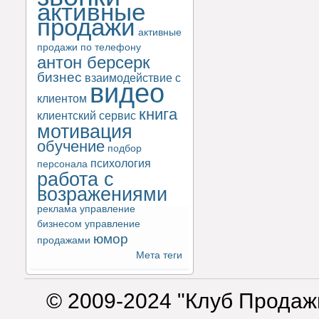
активные
продажи
активные
продажи по телефону
антон берсерк
бизнес
взаимодействие с
видео
клиентом
книга
клиентский сервис
мотивация
обучение
подбор
психология
персонала
работа с
возражениями
реклама
управление
бизнесом
управление
юмор
продажами
Мета теги
© 2009-2024 "Клуб Продаж