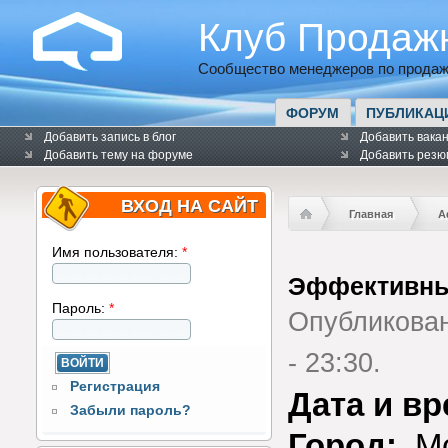
Клуб Продаж
Сообщество менеджеров по продаж
ФОРУМ
ПУБЛИКАЦ
Добавить запись в блог
Добавить вака
Добавить тему на форуме
Добавить резю
ВХОД НА САЙТ
Главная
А
Имя пользователя:
*
Эффективны
Пароль:
*
Опубликова
- 23:30.
Регистрация
Дата и в
Забыли пароль?
Город:
Мо