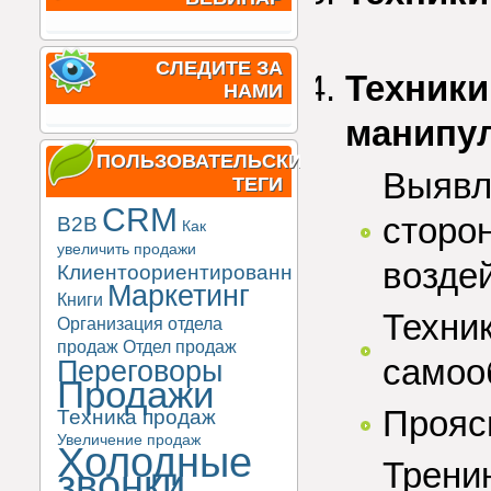
СЛЕДИТЕ ЗА
Техники
НАМИ
манипу
ПОЛЬЗОВАТЕЛЬСКИЕ
Выявл
ТЕГИ
CRM
сторон
B2B
Как
увеличить продажи
возде
Клиентоориентированность
Маркетинг
Книги
Техни
Организация отдела
продаж
Отдел продаж
самоо
Переговоры
Продажи
Прояс
Техника продаж
Увеличение продаж
Холодные
Трени
звонки