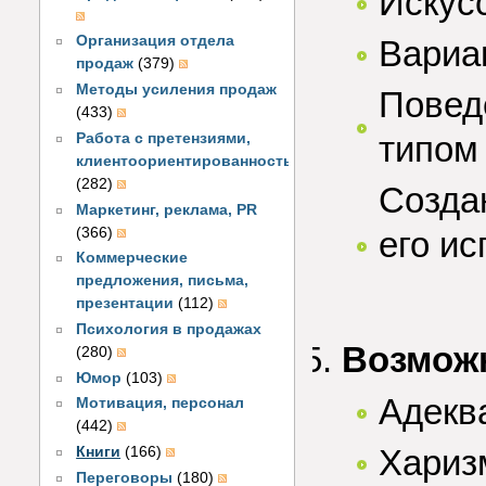
Искус
Организация отдела
Вариа
продаж
(379)
Методы усиления продаж
Повед
(433)
типом
Работа с претензиями,
клиентоориентированность
(282)
Созда
Маркетинг, реклама, PR
(366)
его и
Коммерческие
предложения, письма,
презентации
(112)
Психология в продажах
Возможн
(280)
Юмор
(103)
Адекв
Мотивация, персонал
(442)
Хариз
Книги
(166)
Переговоры
(180)