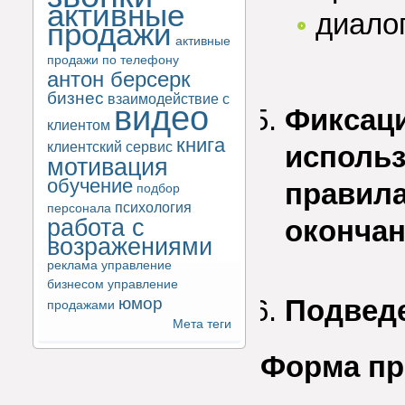
активные
диало
продажи
активные
продажи по телефону
антон берсерк
бизнес
взаимодействие с
видео
Фиксаци
клиентом
книга
клиентский сервис
использ
мотивация
обучение
правила
подбор
психология
персонала
работа с
окончан
возражениями
реклама
управление
бизнесом
управление
юмор
Подведе
продажами
Мета теги
Форма пр