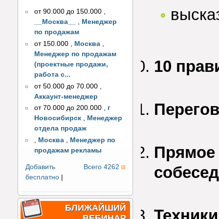
выска
от 90.000 до 150.000
,
__Москва__
,
Менеджер
по продажам
от 150.000
,
Москва
,
Менеджер по продажам
10 прав
(проектные продажи,
работа с...
от 50.000 до 70.000
,
Аккаунт-менеджер
Перегов
от 70.000 до 200.000
,
г
Новосибирск
,
Менеджер
отдела продаж
,
Москва
,
Менеджер по
Прямое 
продажам рекламы
Добавить
Всего 4262
собесед
бесплатно
|
БЛИЖАЙШИЙ
Техники
ВЕБИНАР