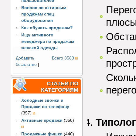
пользователей
Перег
Вопрос по активным
продажам спец
плюсы
оборудования
Как обучать продажам?
Обста
Ищу активного
менеджера по продажам
Распо
женской одежды
Добавить
Всего 3589
прост
бесплатно
|
Сколь
СТАТЬИ ПО
перег
КАТЕГОРИЯМ
Холодные звонки и
Продажи по телефону
(357)
Типолог
Активные продажи
(358)
Продажные фишки
(440)