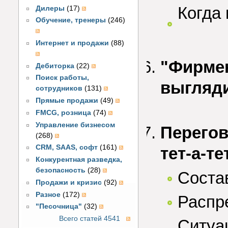
Когда
Дилеры
(17)
Обучение, тренеры
(246)
Интернет и продажи
(88)
"Фирмен
Дебиторка
(22)
Поиск работы,
выгляди
сотрудников
(131)
Прямые продажи
(49)
FMCG, розница
(74)
Управление бизнесом
Перегов
(268)
CRM, SAAS, софт
(161)
тет-а-те
Конкурентная разведка,
безопасность
(28)
Соста
Продажи и кризис
(92)
Разное
(172)
Распр
"Песочница"
(32)
Всего статей 4541
Ситуа