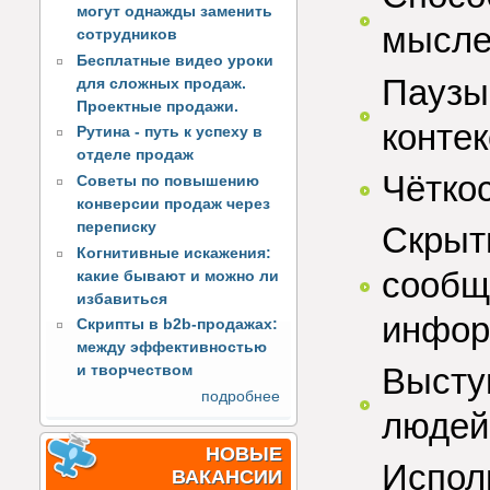
могут однажды заменить
мысл
сотрудников
Бесплатные видео уроки
Паузы
для сложных продаж.
Проектные продажи.
контек
Рутина - путь к успеху в
отделе продаж
Чётко
Советы по повышению
конверсии продаж через
переписку
Скрыт
Когнитивные искажения:
сообщ
какие бывают и можно ли
избавиться
инфор
Скрипты в b2b-продажах:
между эффективностью
Высту
и творчеством
подробнее
людей
НОВЫЕ
Испол
ВАКАНСИИ