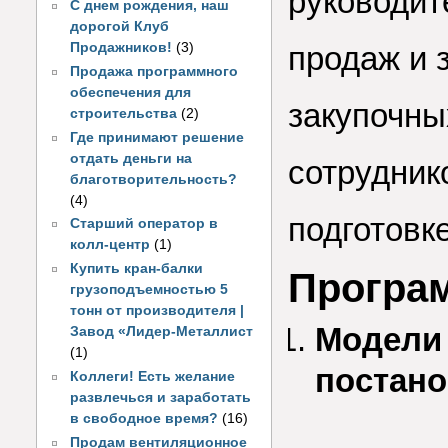
руководит
С днем рождения, наш
дорогой Клуб
продаж и 
Продажников!
(3)
Продажа программного
обеспечения для
закупочны
строительства
(2)
Где принимают решение
отдать деньги на
сотрудник
благотворительность?
(4)
подготовк
Старший оператор в
колл-центр
(1)
Купить кран-балки
Програм
грузоподъемностью 5
тонн от производителя |
Модели 
Завод «Лидер-Металлист
(1)
постано
Коллеги! Есть желание
развлечься и заработать
в свободное время?
(16)
Продам вентиляционное