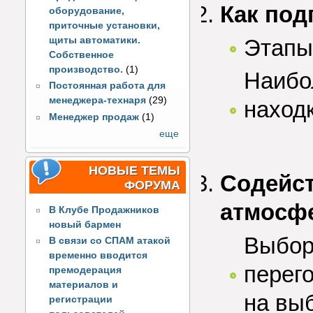
Как под
оборудование,
приточные установки,
щиты автоматики.
Этапы
Собственное
производство.
(1)
Наибо
Постоянная работа для
менеджера-технаря
(29)
находк
Менеджер продаж
(1)
еще
НОВЫЕ ТЕМЫ
Содейст
ФОРУМА
атмосф
В Клубе Продажников
новый бармен
Выбор
В связи со СПАМ атакой
временно вводится
перег
премодерация
материалов и
на вы
регистрации