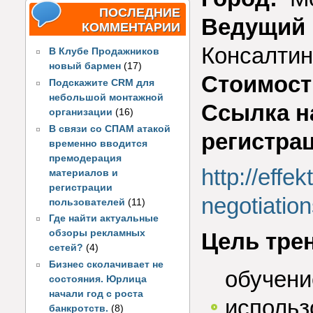
ПОСЛЕДНИЕ
Ведущий 
КОММЕНТАРИИ
Консалтин
В Клубе Продажников
новый бармен
(17)
Стоимост
Подскажите CRM для
небольшой монтажной
Ссылка н
организации
(16)
В связи со СПАМ атакой
регистра
временно вводится
премодерация
http://effek
материалов и
регистрации
negotiation
пользователей
(11)
Где найти актуальные
обзоры рекламных
Цель тре
сетей?
(4)
Бизнес сколачивает не
обучени
состояния. Юрлица
начали год с роста
использ
банкротств.
(8)