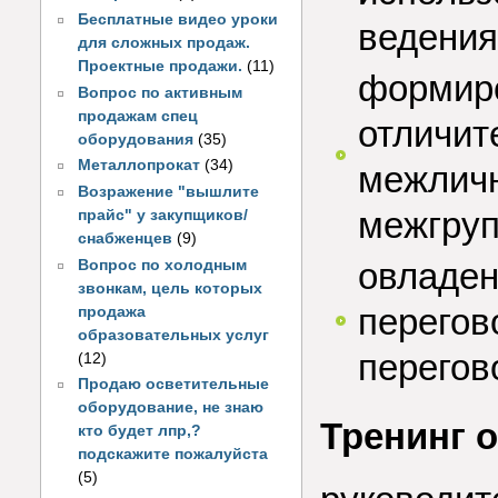
Бесплатные видео уроки
ведения
для сложных продаж.
Проектные продажи.
(11)
формиро
Вопрос по активным
продажам спец
отличит
оборудования
(35)
Металлопрокат
(34)
межличн
Возражение "вышлите
межгруп
прайс" у закупщиков/
снабженцев
(9)
овладен
Вопрос по холодным
звонкам, цель которых
перегов
продажа
образовательных услуг
перегово
(12)
Продаю осветительные
оборудование, не знаю
Тренинг 
кто будет лпр,?
подскажите пожалуйста
(5)