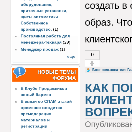
создать в
оборудование,
приточные установки,
щиты автоматики.
образ. Что
Собственное
производство.
(1)
клиентско
Постоянная работа для
менеджера-технаря
(29)
Менеджер продаж
(1)
0
еще
Голос за!
Блог пользователя Гл
НОВЫЕ ТЕМЫ
ФОРУМА
КАК П
В Клубе Продажников
новый бармен
КЛИЕН
В связи со СПАМ атакой
ВОПРЕК
временно вводится
премодерация
материалов и
Опубликова
регистрации