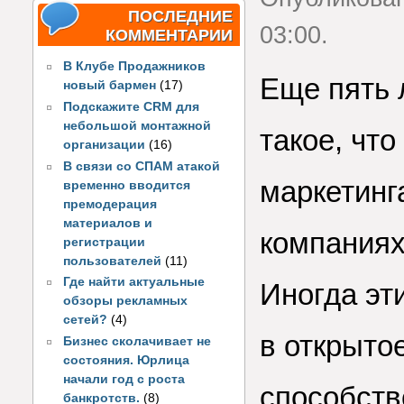
ПОСЛЕДНИЕ
03:00.
КОММЕНТАРИИ
В Клубе Продажников
Еще пять 
новый бармен
(17)
Подскажите CRM для
небольшой монтажной
такое, чт
организации
(16)
В связи со СПАМ атакой
маркетинг
временно вводится
премодерация
материалов и
компаниях
регистрации
пользователей
(11)
Где найти актуальные
Иногда эт
обзоры рекламных
сетей?
(4)
в открыто
Бизнес сколачивает не
состояния. Юрлица
начали год с роста
способств
банкротств.
(8)