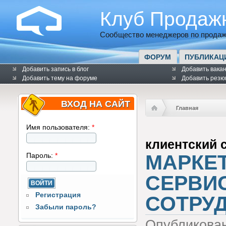
Клуб Продаж
Сообщество менеджеров по продаж
ФОРУМ
ПУБЛИКАЦ
Добавить запись в блог
Добавить вака
Добавить тему на форуме
Добавить резю
ВХОД НА САЙТ
Главная
Имя пользователя:
*
клиентский 
МАРКЕТ
Пароль:
*
СЕРВИС
Регистрация
СОТРУ
Забыли пароль?
Опубликова