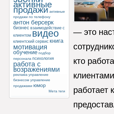
активные
продажи
активные
продажи по телефону
антон берсерк
бизнес
взаимодействие с
— это нас
видео
клиентом
книга
клиентский сервис
сотрудник
мотивация
обучение
подбор
психология
кто работ
персонала
работа с
возражениями
клиентами
реклама
управление
бизнесом
управление
юмор
продажами
работает 
Мета теги
предостав