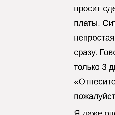
просит сд
платы. Си
непростая
сразу. Го
только 3 д
«Отнесите
пожалуйст
Я даже оп