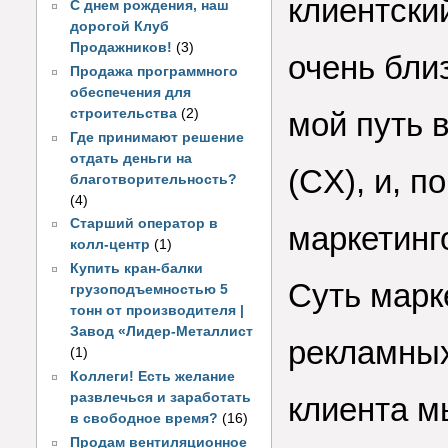
клиентски
С днем рождения, наш
дорогой Клуб
Продажников!
(3)
очень бли
Продажа программного
обеспечения для
строительства
(2)
мой путь 
Где принимают решение
отдать деньги на
(CX), и, 
благотворительность?
(4)
Старший оператор в
маркетинг
колл-центр
(1)
Купить кран-балки
Суть марк
грузоподъемностью 5
тонн от производителя |
Завод «Лидер-Металлист
рекламных
(1)
Коллеги! Есть желание
развлечься и заработать
клиента м
в свободное время?
(16)
Продам вентиляционное