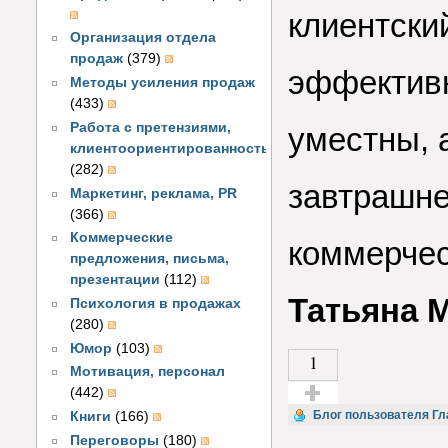
клиентски
Организация отдела
продаж
(379)
эффектив
Методы усиления продаж
(433)
Работа с претензиями,
уместны, 
клиентоориентированность
(282)
завтрашне
Маркетинг, реклама, PR
(366)
Коммерческие
коммерчес
предложения, письма,
презентации
(112)
Татьяна 
Психология в продажах
(280)
Юмор
(103)
1
Мотивация, персонал
(442)
Голос за!
Блог пользователя Гл
Книги
(166)
Переговоры
(180)