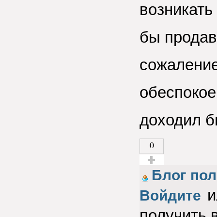
возникать
бы продав
сожаление
обеспокое
доходил б
0
Голос за!
Блог пол
и
Войдите
получить 