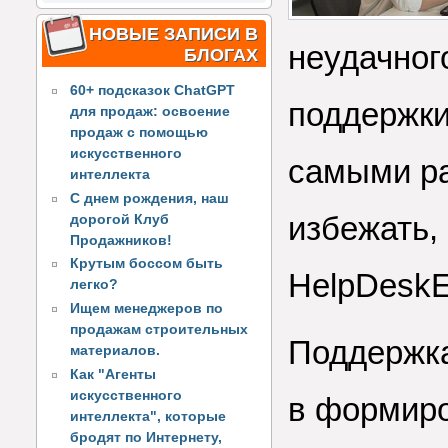
НОВЫЕ ЗАПИСИ В
неудачног
БЛОГАХ
60+ подсказок ChatGPT
поддержки
для продаж: освоение
продаж с помощью
искусственного
самыми ра
интеллекта
С днем рождения, наш
избежать,
дорогой Клуб
Продажников!
Крутым боссом быть
HelpDesk
легко?
Ищем менеджеров по
продажам строительных
Поддержка
материалов.
Как "Агенты
искусственного
в формиро
интеллекта", которые
бродят по Интернету,