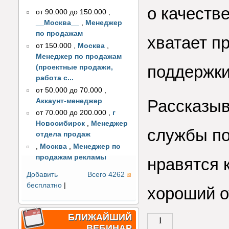
о качеств
от 90.000 до 150.000
,
__Москва__
,
Менеджер
по продажам
хватает п
от 150.000
,
Москва
,
Менеджер по продажам
поддержки
(проектные продажи,
работа с...
от 50.000 до 70.000
,
Рассказыв
Аккаунт-менеджер
от 70.000 до 200.000
,
г
Новосибирск
,
Менеджер
службы по
отдела продаж
,
Москва
,
Менеджер по
продажам рекламы
нравятся 
Добавить
Всего 4262
бесплатно
|
хороший о
БЛИЖАЙШИЙ
1
ВЕБИНАР