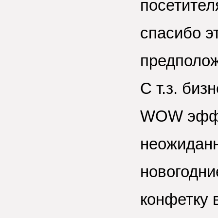
посетителя
спасибо э
предполож
С т.з. биз
WOW эффе
неожиданн
новогодни
конфетку 