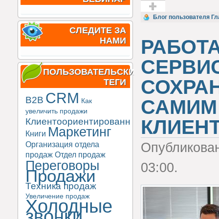
Голос за!
Блог пользователя Гл
СЛЕДИТЕ ЗА
НАМИ
РАБОТ
СЕРВИС
ПОЛЬЗОВАТЕЛЬСКИЕ
СОХРА
ТЕГИ
CRM
B2B
САМИМ
Как
увеличить продажи
КЛИЕН
Клиентоориентированность
Маркетинг
Книги
Организация отдела
Опубликова
продаж
Отдел продаж
Переговоры
03:00.
Продажи
Техника продаж
Увеличение продаж
Холодные
звонки