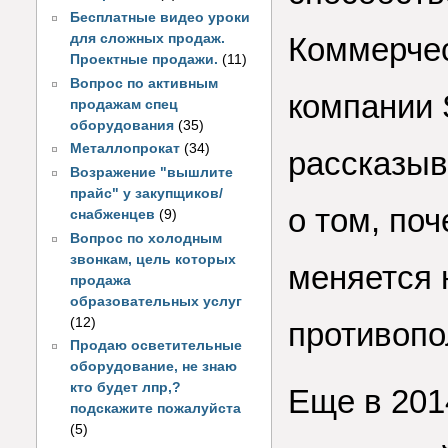
Бесплатные видео уроки
для сложных продаж.
Коммерчес
Проектные продажи.
(11)
Вопрос по активным
компании
продажам спец
оборудования
(35)
Металлопрокат
(34)
рассказыв
Возражение "вышлите
прайс" у закупщиков/
о том, по
снабженцев
(9)
Вопрос по холодным
звонкам, цель которых
меняется 
продажа
образовательных услуг
(12)
противоп
Продаю осветительные
оборудование, не знаю
кто будет лпр,?
Еще в 2014
подскажите пожалуйста
(5)