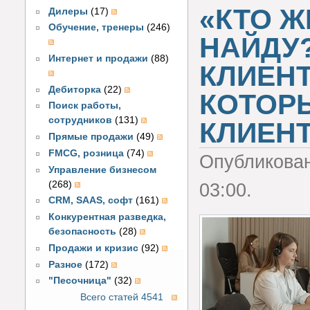
«КТО Ж
Дилеры
(17)
Обучение, тренеры
(246)
НАЙДУ?
Интернет и продажи
(88)
КЛИЕНТ
Дебиторка
(22)
КОТОР
Поиск работы,
сотрудников
(131)
КЛИЕН
Прямые продажи
(49)
FMCG, розница
(74)
Опубликова
Управление бизнесом
(268)
03:00.
CRM, SAAS, софт
(161)
Конкурентная разведка,
безопасность
(28)
Продажи и кризис
(92)
Разное
(172)
"Песочница"
(32)
Всего статей 4541