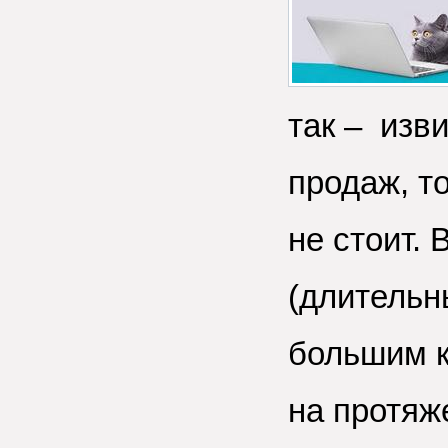
так – изв
продаж, т
не стоит.
(длительн
большим к
на протяж