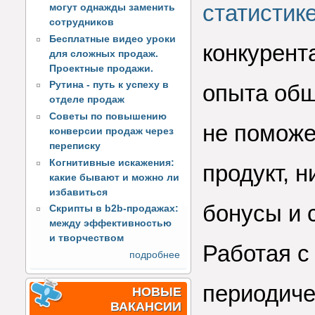
статистик
могут однажды заменить
сотрудников
Бесплатные видео уроки
конкурент
для сложных продаж.
Проектные продажи.
Рутина - путь к успеху в
опыта общ
отделе продаж
Советы по повышению
не поможе
конверсии продаж через
переписку
Когнитивные искажения:
продукт, 
какие бывают и можно ли
избавиться
бонусы и с
Скрипты в b2b-продажах:
между эффективностью
и творчеством
Работая с
подробнее
периодиче
НОВЫЕ
ВАКАНСИИ