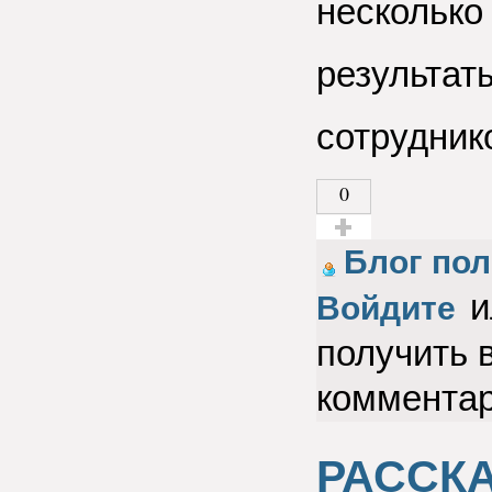
несколько 
результат
сотрудник
0
Голос за!
Блог пол
и
Войдите
получить 
коммента
РАССК