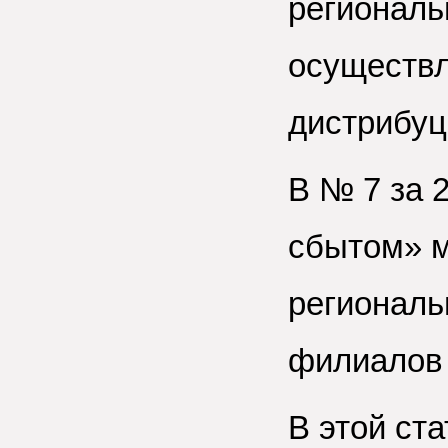
региональ
осуществл
дистрибуц
В № 7 за 
сбытом» м
региональ
филиалов 
В этой ст