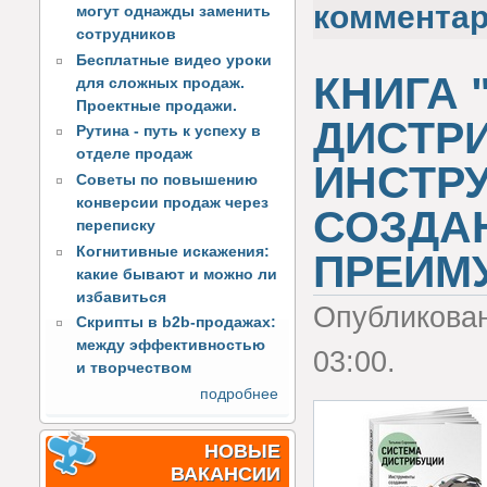
коммента
могут однажды заменить
сотрудников
Бесплатные видео уроки
КНИГА 
для сложных продаж.
Проектные продажи.
ДИСТР
Рутина - путь к успеху в
отделе продаж
ИНСТР
Советы по повышению
конверсии продаж через
СОЗДА
переписку
Когнитивные искажения:
ПРЕИМ
какие бывают и можно ли
избавиться
Опубликова
Скрипты в b2b-продажах:
между эффективностью
03:00.
и творчеством
подробнее
НОВЫЕ
ВАКАНСИИ