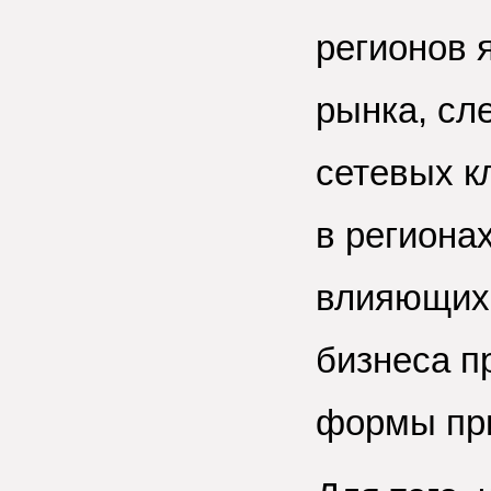
регионов 
рынка, сл
сетевых к
в региона
влияющих 
бизнеса п
формы при