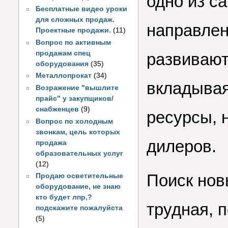
одно из с
Бесплатные видео уроки
для сложных продаж.
направлен
Проектные продажи.
(11)
Вопрос по активным
продажам спец
развивают
оборудования
(35)
Металлопрокат
(34)
вкладывая
Возражение "вышлите
прайс" у закупщиков/
снабженцев
(9)
ресурсы, 
Вопрос по холодным
звонкам, цель которых
дилеров.
продажа
образовательных услуг
(12)
Поиск нов
Продаю осветительные
оборудование, не знаю
кто будет лпр,?
трудная, п
подскажите пожалуйста
(5)