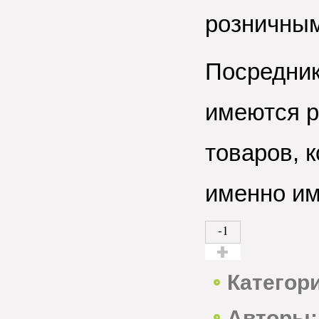
розничным
Посредник
имеются 
товаров, 
именно им
-1
Голос за!
Категор
Авторы: