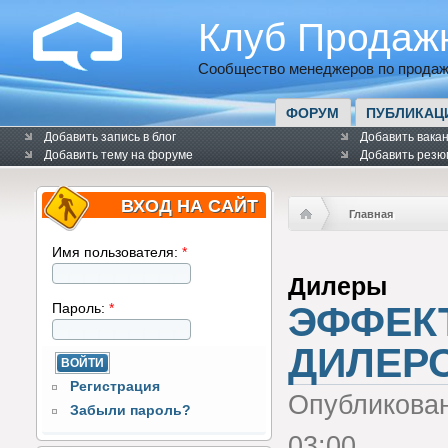
Клуб Продаж
Сообщество менеджеров по продаж
ФОРУМ
ПУБЛИКАЦ
Добавить запись в блог
Добавить вака
Добавить тему на форуме
Добавить резю
ВХОД НА САЙТ
Главная
Имя пользователя:
*
Дилеры
ЭФФЕК
Пароль:
*
ДИЛЕР
Регистрация
Опубликова
Забыли пароль?
03:00.