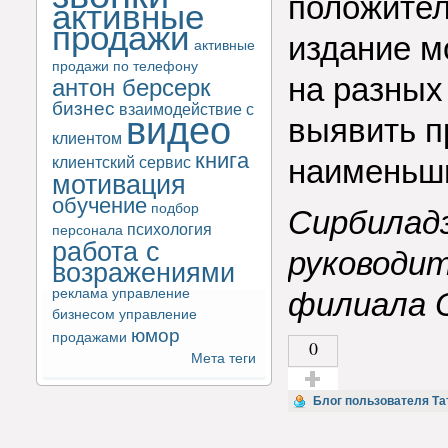
положител
активные
продажи
издание м
активные
продажи по телефону
на разных
антон берсерк
бизнес
взаимодействие с
видео
выявить п
клиентом
книга
клиентский сервис
наименьш
мотивация
обучение
подбор
Сирбиладз
психология
персонала
работа с
руководит
возражениями
реклама
управление
филиала
бизнесом
управление
юмор
продажами
0
Мета теги
Голос за!
Блог пользователя Та