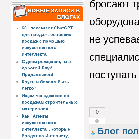
бросают т
НОВЫЕ ЗАПИСИ В
БЛОГАХ
оборудова
60+ подсказок ChatGPT
для продаж: освоение
не успева
продаж с помощью
искусственного
специалис
интеллекта
С днем рождения, наш
дорогой Клуб
поступать
Продажников!
Крутым боссом быть
легко?
Ищем менеджеров по
продажам строительных
материалов.
0
Как "Агенты
искусственного
Голос за!
Блог по
интеллекта", которые
бродят по Интернету,