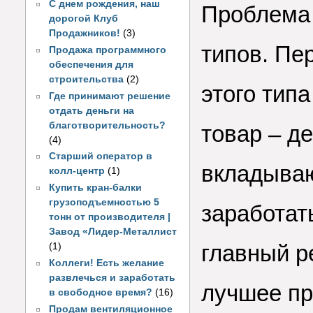
С днем рождения, наш
Проблема 
дорогой Клуб
Продажников!
(3)
типов. Пе
Продажа программного
обеспечения для
строительства
(2)
этого тип
Где принимают решение
отдать деньги на
благотворительность?
товар – де
(4)
Старший оператор в
вкладываю
колл-центр
(1)
Купить кран-балки
грузоподъемностью 5
заработат
тонн от производителя |
Завод «Лидер-Металлист
главный р
(1)
Коллеги! Есть желание
развлечься и заработать
лучшее пр
в свободное время?
(16)
Продам вентиляционное