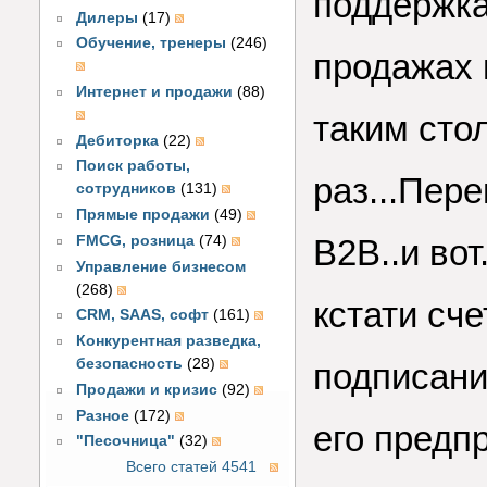
поддержка.
Дилеры
(17)
Обучение, тренеры
(246)
продажах м
Интернет и продажи
(88)
таким сто
Дебиторка
(22)
Поиск работы,
раз...Пер
сотрудников
(131)
Прямые продажи
(49)
FMCG, розница
(74)
В2В..и вот
Управление бизнесом
(268)
кстати сче
CRM, SAAS, софт
(161)
Конкурентная разведка,
безопасность
(28)
подписания
Продажи и кризис
(92)
Разное
(172)
его предп
"Песочница"
(32)
Всего статей 4541