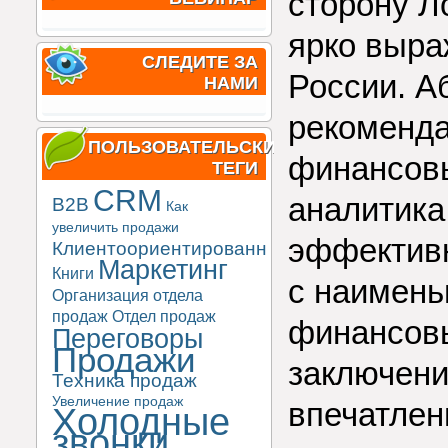
сторону Ло
ярко выра
СЛЕДИТЕ ЗА
России. А
НАМИ
рекоменда
ПОЛЬЗОВАТЕЛЬСКИЕ
финансовы
ТЕГИ
CRM
аналитика
B2B
Как
увеличить продажи
эффективн
Клиентоориентированность
Маркетинг
Книги
с наимень
Организация отдела
продаж
Отдел продаж
финансовы
Переговоры
Продажи
заключени
Техника продаж
Увеличение продаж
впечатлен
Холодные
звонки