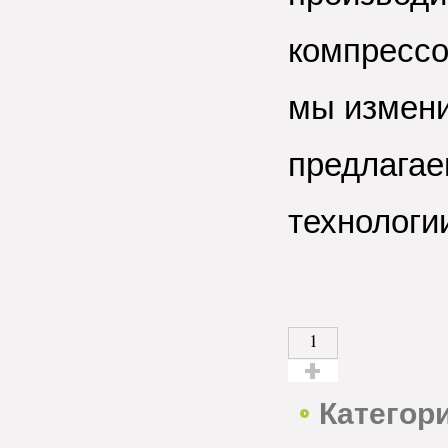
компрессо
мы измени
предлагае
технологи
1
Голос за!
Категор