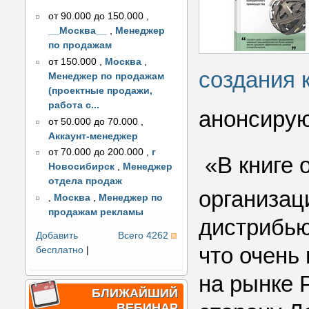
от 90.000 до 150.000
,
__Москва__
,
Менеджер
по продажам
от 150.000
,
Москва
,
создания 
Менеджер по продажам
(проектные продажи,
работа с...
анонсирую
от 50.000 до 70.000
,
Аккаунт-менеджер
от 70.000 до 200.000
,
г
«В книге
Новосибирск
,
Менеджер
отдела продаж
организац
,
Москва
,
Менеджер по
продажам рекламы
дистрибью
Добавить
Всего 4262
что очень
бесплатно
|
на рынке 
БЛИЖАЙШИЙ
ВЕБИНАР