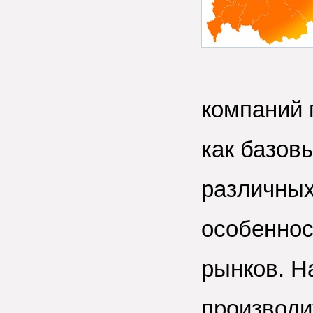
компаний
как базов
различных
особенно
рынков. Н
производи