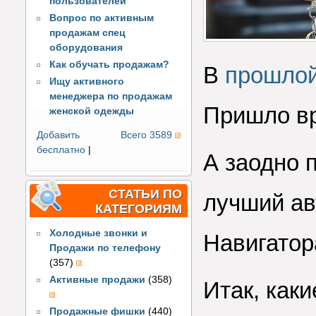
пользователей
Вопрос по активным
продажам спец
оборудования
Как обучать продажам?
В
прошлой
Ищу активного
менеджера по продажам
Пришло вр
женской одежды
Добавить
Всего 3589
бесплатно
|
А заодно 
СТАТЬИ ПО
лучший ав
КАТЕГОРИЯМ
Холодные звонки и
Навигатор
Продажи по телефону
(357)
Активные продажи
(358)
Итак, как
Продажные фишки
(440)