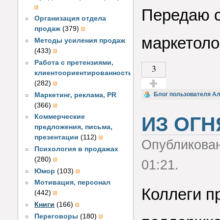
Передаю 
Организация отдела
продаж
(379)
маркетоло
Методы усиления продаж
(433)
Работа с претензиями,
3
клиентоориентированность
(282)
Голос за!
Блог пользователя А
Маркетинг, реклама, PR
(366)
Коммерческие
ИЗ ОГН
предложения, письма,
презентации
(112)
Опубликова
Психология в продажах
(280)
01:21.
Юмор
(103)
Мотивация, персонал
Коллеги п
(442)
Книги
(166)
Переговоры
(180)