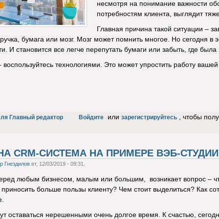
несмотря на понимание важности обсл
потребностям клиента, выглядит тяж
Главная причина такой ситуации – з
 ручка, бумага или мозг. Мозг может помнить многое. Но сегодня 
ти. И становится все легче перепутать бумаги или забыть, где был
 воспользуйтесь технологиями. Это может упростить работу вашей 
или
, чтобы пол
еля Главный редактор
Войдите
зарегистрируйтесь
НА CRM-СИСТЕМА НА ПРИМЕРЕ ВЭБ-СТУДИИ
р Гнездилов
вт, 12/03/2019 - 09:31.
еред любым бизнесом, малым или большим, возникает вопрос – чт
приносить больше пользы клиенту? Чем стоит выделиться? Как со
е.
ут оставаться нерешенными очень долгое время. К счастью, сегодн