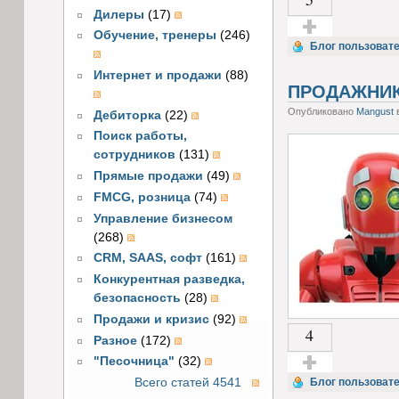
Дилеры
(17)
Обучение, тренеры
(246)
Голос за!
Блог пользоват
Интернет и продажи
(88)
ПРОДАЖНИК 
Опубликовано
Mangust
в
Дебиторка
(22)
Поиск работы,
сотрудников
(131)
Прямые продажи
(49)
FMCG, розница
(74)
Управление бизнесом
(268)
CRM, SAAS, софт
(161)
Конкурентная разведка,
безопасность
(28)
Продажи и кризис
(92)
4
Разное
(172)
"Песочница"
(32)
Голос за!
Всего статей 4541
Блог пользоват