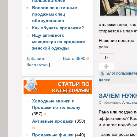
пользователей
Вопрос по активным
продажам спец
оборудования
отслеживания, как
Как обучать продажам?
стирается из памя
Ищу активного
Решение простое –
менеджера по продажам
раза.
женской одежды
0
Добавить
Всего 3590
бесплатно
|
Голос за!
Блог пользоват
далее
СТАТЬИ ПО
КАТЕГОРИЯМ
ЗАЧЕМ НУЖ
Холодные звонки и
Опубликовано
Александ
Продажи по телефону
Рано или поздно п
(357)
эффективнее? Как 
Активные продажи
(358)
и многие подобны
Такие вопросы мог
Продажные фишки
(440)