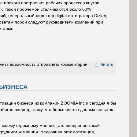
ие плохого построения рабочих процессов внутри
, с такой проблемой сталкиваются около 60%
кий
, генеральный директор digital-интегратора Dizlab,
оветам порой следуют руководители компаний при
истеме.
учить возможность отправлять комментарии
Читать
 БИЗНЕСА
атизации бизнеса из компании ZOOMIA Inc и сегодня я бы
абегая вперед, скажу, что большинство данных попыток
о моему скромному мнению, это внедрение такой
трудники компании. Неудачная автоматизация,