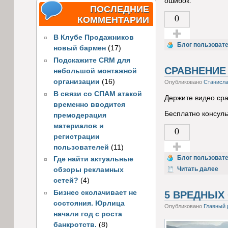
ошибок.
ПОСЛЕДНИЕ
0
КОММЕНТАРИИ
В Клубе Продажников
Голос за!
Блог пользоват
новый бармен
(17)
Подскажите CRM для
СРАВНЕНИЕ
небольшой монтажной
организации
(16)
Опубликовано
Станисл
В связи со СПАМ атакой
Держите видео ср
временно вводится
Бесплатно консул
премодерация
материалов и
0
регистрации
пользователей
(11)
Голос за!
Блог пользоват
Где найти актуальные
Читать далее
обзоры рекламных
сетей?
(4)
Бизнес сколачивает не
5 ВРЕДНЫХ
состояния. Юрлица
Опубликовано
Главный 
начали год с роста
банкротств.
(8)