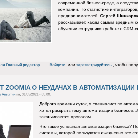
современной бизнес-среде, а следств
компании. По статистике интеграторов
предпринимателей.
Сергей Шинкарс
рассказывает, каким самым вредным с
обучении сотрудников работе в CRM-с
или
, чтобы пол
еля Главный редактор
Войдите
зарегистрируйтесь
Т ZOOMIA О НЕУДАЧАХ В АВТОМАТИЗАЦИИ
р Апыхтин
пн, 31/05/2021 - 03:00.
Доброго времени суток, я специалист по автом
хотел раскрыть тему автоматизации бизнесов. З
заканчиваются провалом.
Что такое успешная автоматизация бизнеса? П
системы, которой пользуются ежедневно все со