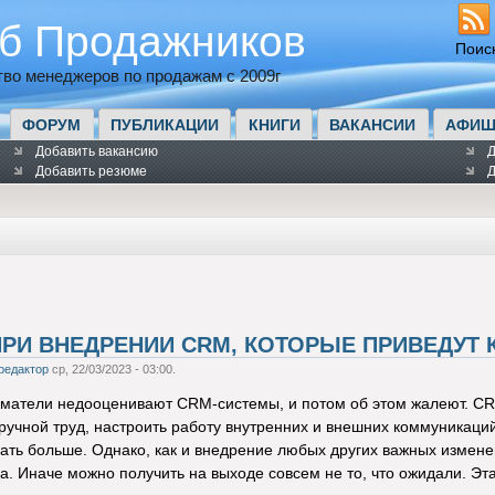
б Продажников
Поис
во менеджеров по продажам с 2009г
ФОРУМ
ПУБЛИКАЦИИ
КНИГИ
ВАКАНСИИ
АФИШ
Добавить вакансию
Д
Добавить резюме
Д
ПРИ ВНЕДРЕНИИ CRM, КОТОРЫЕ ПРИВЕДУТ 
редактор
ср, 22/03/2023 - 03:00.
матели недооценивают CRM-системы, и потом об этом жалеют. CR
ручной труд, настроить работу внутренних и внешних коммуникаций
ать больше. Однако, как и внедрение любых других важных измене
а. Иначе можно получить на выходе совсем не то, что ожидали. Эта