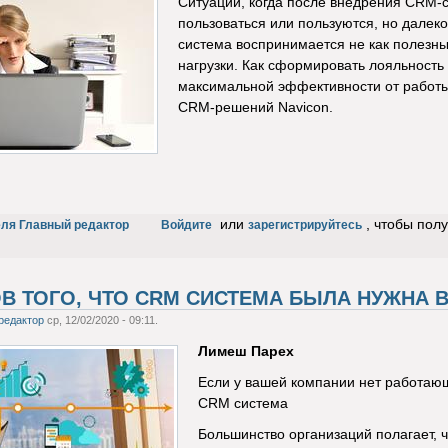
Ситуации, когда после внедрения CRM-с
пользоваться или пользуются, но далек
система воспринимается не как полезны
нагрузки. Как сформировать лояльность
максимальной эффективности от работы
CRM-решений Navicon.
или
, чтобы пол
еля Главный редактор
Войдите
зарегистрируйтесь
ОВ ТОГО, ЧТО CRM СИСТЕМА БЫЛА НУЖНА 
редактор
ср, 12/02/2020 - 09:11.
Лимеш Парех
Если у вашей компании нет работающе
CRM система
Большинство организаций полагает, ч