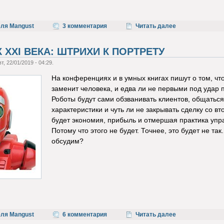
еля Mangust
3 комментария
Читать далее
XXI ВЕКА: ШТРИХИ К ПОРТРЕТУ
т, 22/01/2019 - 04:29.
На конференциях и в умных книгах пишут о том, чт
заменит человека, и едва ли не первыми под удар
Роботы будут сами обзванивать клиентов, общаться
характеристики и чуть ли не закрывать сделку со вт
будет экономия, прибыль и отмершая практика упр
Потому что этого не будет. Точнее, это будет не т
обсудим?
еля Mangust
6 комментария
Читать далее