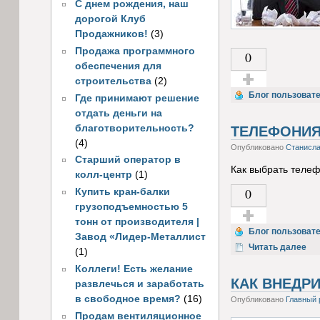
С днем рождения, наш
дорогой Клуб
Продажников!
(3)
Продажа программного
0
обеспечения для
строительства
(2)
Голос за!
Блог пользоват
Где принимают решение
отдать деньги на
благотворительность?
ТЕЛЕФОНИЯ
(4)
Опубликовано
Станисл
Старший оператор в
Как выбрать телеф
колл-центр
(1)
0
Купить кран-балки
грузоподъемностью 5
тонн от производителя |
Голос за!
Блог пользоват
Завод «Лидер-Металлист
Читать далее
(1)
Коллеги! Есть желание
КАК ВНЕДР
развлечься и заработать
в свободное время?
(16)
Опубликовано
Главный 
Продам вентиляционное