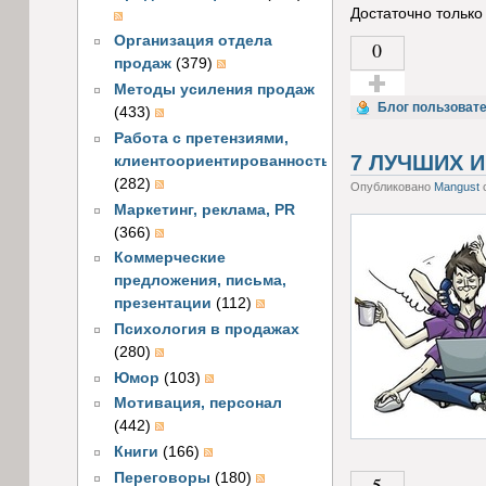
Достаточно только 
Организация отдела
0
продаж
(379)
Методы усиления продаж
Голос за!
Блог пользоват
(433)
Работа с претензиями,
7 ЛУЧШИХ 
клиентоориентированность
(282)
Опубликовано
Mangust
с
Маркетинг, реклама, PR
(366)
Коммерческие
предложения, письма,
презентации
(112)
Психология в продажах
(280)
Юмор
(103)
Мотивация, персонал
(442)
Книги
(166)
Переговоры
(180)
5