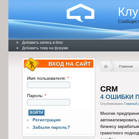
Клу
Сообщест
Добавить запись в блог
Добавить тему на форуме
ВХОД НА САЙТ
Главная
Имя пользователя:
*
CRM
Пароль:
*
4 ОШИБКИ 
Опубликовано
Главный 
Многие предприни
Регистрация
автоматизировать 
бизнесу зарабатыв
Забыли пароль?
грамотного подход