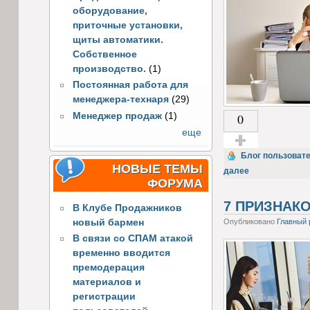
оборудование,
приточные установки,
щиты автоматики.
Собственное
производство.
(1)
Постоянная работа для
менеджера-технаря
(29)
Менеджер продаж
(1)
0
еще
Голос за!
Блог пользоват
НОВЫЕ ТЕМЫ
далее
ФОРУМА
7 ПРИЗНАК
В Клубе Продажников
новый бармен
Опубликовано
Главный 
В связи со СПАМ атакой
временно вводится
премодерация
материалов и
регистрации