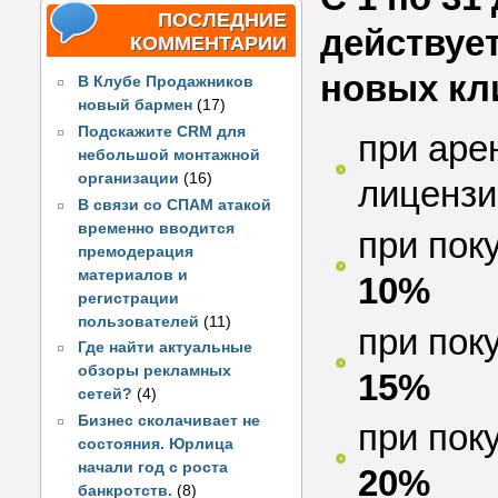
ПОСЛЕДНИЕ
действует
КОММЕНТАРИИ
новых кл
В Клубе Продажников
новый бармен
(17)
Подскажите CRM для
при аре
небольшой монтажной
организации
(16)
лицензи
В связи со СПАМ атакой
временно вводится
при пок
премодерация
материалов и
10%
регистрации
пользователей
(11)
при пок
Где найти актуальные
обзоры рекламных
15%
сетей?
(4)
Бизнес сколачивает не
при пок
состояния. Юрлица
начали год с роста
20%
банкротств.
(8)