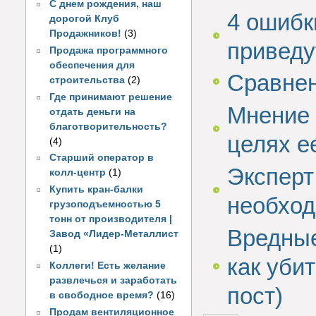
С днем рождения, наш
4 ошибк
дорогой Клуб
Продажников!
(3)
приведу
Продажа программного
обеспечения для
Сравнен
строительства
(2)
Где принимают решение
Мнение 
отдать деньги на
благотворительность?
целях е
(4)
Старший оператор в
Эксперт
колл-центр
(1)
Купить кран-балки
необход
грузоподъемностью 5
тонн от производителя |
Вредные
Завод «Лидер-Металлист
(1)
как уби
Коллеги! Есть желание
развлечься и заработать
пост)
в свободное время?
(16)
Продам вентиляционное