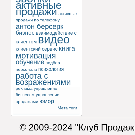
активные
продажи
активные
продажи по телефону
антон берсерк
бизнес
взаимодействие с
видео
клиентом
книга
клиентский сервис
мотивация
обучение
подбор
психология
персонала
работа с
возражениями
реклама
управление
бизнесом
управление
юмор
продажами
Мета теги
© 2009-2024 "Клуб Продаж