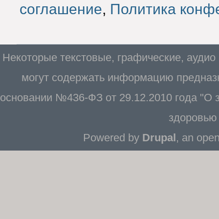
соглашение
,
Политика конф
Некоторые текстовые, графические, аудио
могут содержать информацию предназн
основании №436-ФЗ от 29.12.2010 года "О
здоровью 
Powered by
Drupal
, an ope