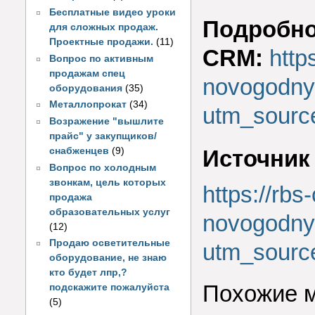
Бесплатные видео уроки
Подробно
для сложных продаж.
Проектные продажи.
(11)
CRM:
http
Вопрос по активным
продажам спец
novogodny
оборудования
(35)
Металлопрокат
(34)
utm_sourc
Возражение "вышлите
прайс" у закупщиков/
Источник
снабженцев
(9)
Вопрос по холодным
звонкам, цель которых
https://rbs
продажа
образовательных услуг
novogodny
(12)
Продаю осветительные
utm_sourc
оборудование, не знаю
кто будет лпр,?
Похожие 
подскажите пожалуйста
(5)