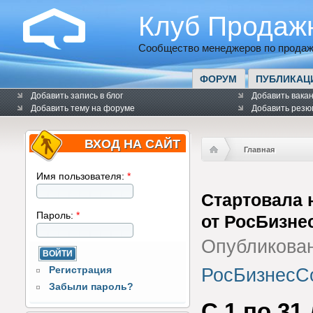
Клуб Продаж
Сообщество менеджеров по продаж
ФОРУМ
ПУБЛИКАЦ
Добавить запись в блог
Добавить вака
Добавить тему на форуме
Добавить резю
ВХОД НА САЙТ
Главная
Имя пользователя:
*
Стартовала 
Пароль:
*
от РосБизне
Опубликован
Регистрация
РосБизнесС
Забыли пароль?
C 1 по 31