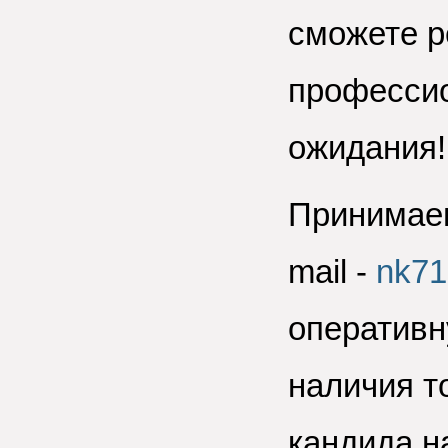
сможете р
професси
ожидания!!
Принимаем
mail -
nk71
оперативн
наличия т
кандида н