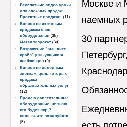
Москве и 
Бесплатные видео уроки
для сложных продаж.
наемных р
Проектные продажи.
(11)
Вопрос по активным
продажам спец
оборудования
(35)
30 партне
Металлопрокат
(34)
Возражение "вышлите
Петербург,
прайс" у закупщиков/
снабженцев
(9)
Вопрос по холодным
Краснодар
звонкам, цель которых
продажа
образовательных услуг
Обязаннос
(12)
Продаю осветительные
оборудование, не знаю
Ежедневны
кто будет лпр,?
подскажите пожалуйста
(5)
есть потр