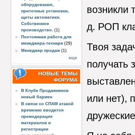
оборудование,
возникли т
приточные установки,
щиты автоматики.
д. РОП кл
Собственное
производство.
(1)
Постоянная работа для
менеджера-технаря
(29)
Твоя зада
Менеджер продаж
(1)
еще
получать 
НОВЫЕ ТЕМЫ
выставлен
ФОРУМА
В Клубе Продажников
или нет),
новый бармен
В связи со СПАМ атакой
временно вводится
дружески
премодерация
материалов и
регистрации