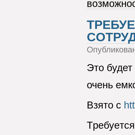
возможнос
TРEБУ
СOТРУДН
Опубликова
Это будет 
очень емк
Взято с
ht
Tрeбуeтся