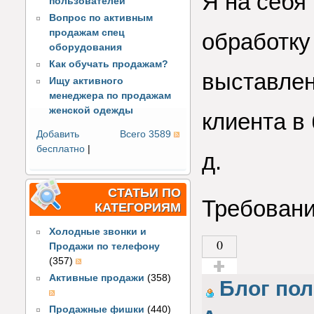
Я на себя 
пользователей
Вопрос по активным
продажам спец
обработку 
оборудования
Как обучать продажам?
выставлен
Ищу активного
менеджера по продажам
женской одежды
клиента в 
Добавить
Всего 3589
бесплатно
|
д.
СТАТЬИ ПО
Требовани
КАТЕГОРИЯМ
Холодные звонки и
0
Продажи по телефону
(357)
Активные продажи
(358)
Голос за!
Блог по
Продажные фишки
(440)