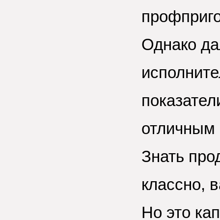
профприг
Однако да
исполнит
показател
отличным 
Знать прод
классно, 
Но это ка