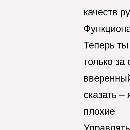
качеств р
Функциона
Теперь ты
только за 
вверенный
сказать – 
плохие
Управлять