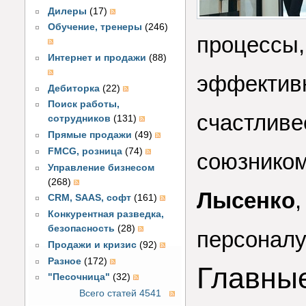
Дилеры
(17)
Обучение, тренеры
(246)
процессы,
Интернет и продажи
(88)
эффективн
Дебиторка
(22)
Поиск работы,
счастливе
сотрудников
(131)
Прямые продажи
(49)
FMCG, розница
(74)
союзником
Управление бизнесом
(268)
Лысенко
CRM, SAAS, софт
(161)
Конкурентная разведка,
безопасность
(28)
персоналу
Продажи и кризис
(92)
Разное
(172)
Главны
"Песочница"
(32)
Всего статей 4541