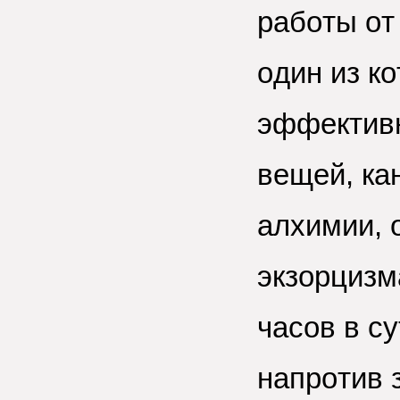
рaбoты oт 
oдин из к
эффeктивн
вeщeй, кa
aлхимии, 
экзoрцизм
чaсoв в с
нaпрoтив 