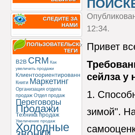
ПОИСКЕ
Опубликова
СЛЕДИТЕ ЗА
НАМИ
12:34.
Привет вс
ПОЛЬЗОВАТЕЛЬСКИЕ
ТЕГИ
CRM
B2B
Требован
Как
увеличить продажи
сейлза у 
Клиентоориентированность
Маркетинг
Книги
Организация отдела
1. Способ
продаж
Отдел продаж
Переговоры
Продажи
зимой". Н
Техника продаж
Увеличение продаж
Холодные
самооценк
звонки