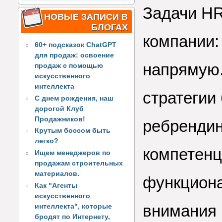
Задачи HR
НОВЫЕ ЗАПИСИ В
БЛОГАХ
компании: 
60+ подсказок ChatGPT
для продаж: освоение
напрямую.
продаж с помощью
искусственного
интеллекта
стратегии
С днем рождения, наш
дорогой Клуб
Продажников!
ребрендин
Крутым боссом быть
легко?
компетенц
Ищем менеджеров по
продажам строительных
материалов.
функциона
Как "Агенты
искусственного
внимания 
интеллекта", которые
бродят по Интернету,