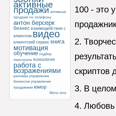
активные
продажи
100 - это 
активные
продажи по телефону
антон берсерк
продажник
бизнес
взаимодействие с
видео
клиентом
2. Творче
книга
клиентский сервис
мотивация
обучение
результат
подбор
психология
персонала
работа с
скриптов 
возражениями
реклама
управление
бизнесом
управление
3. В цело
юмор
продажами
Мета теги
4. Любовь