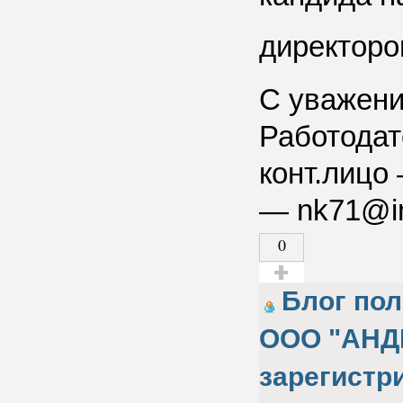
директоро
С уважени
Работодат
конт.лицо 
— nk71@in
0
Голос за!
Блог по
ООО "АН
зарегистр