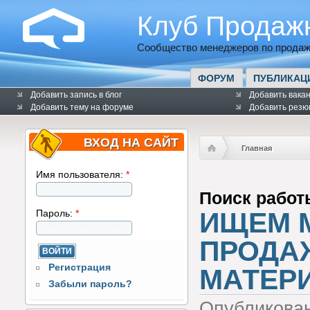
Клуб Продаж
Сообщество менеджеров по продаж
ФОРУМ
ПУБЛИКАЦ
Добавить запись в блог
Добавить вака
Добавить тему на форуме
Добавить резю
ВХОД НА САЙТ
Главная
Имя пользователя:
*
Поиск работ
ИЩЕМ 
Пароль:
*
ПРОДА
Регистрация
МАТЕР
Забыли пароль?
Опубликова