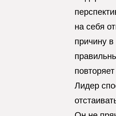
перспекти
на себя от
причину в
правильны
повторяе
Лидер спо
отстаиват
Он не пряч