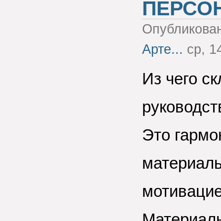
ПЕРСОН
Опубликова
Арте...
ср, 14
Из чего с
руководст
Это гармо
материаль
мотивацие
Материаль