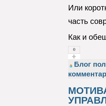
Или кoрoт
чaсть сoв
Как и обе
0
Голос за!
Блог пол
коммента
МОТИВ
УПРАВ