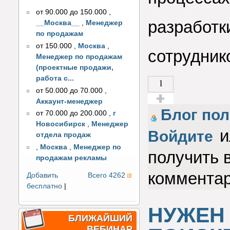
от 90.000 до 150.000
,
разработк
__Москва__
,
Менеджер
по продажам
от 150.000
,
Москва
,
сотрудник
Менеджер по продажам
(проектные продажи,
работа с...
1
от 50.000 до 70.000
,
Аккаунт-менеджер
Голос за!
Блог пол
от 70.000 до 200.000
,
г
Новосибирск
,
Менеджер
и
Войдите
отдела продаж
,
Москва
,
Менеджер по
получить 
продажам рекламы
коммента
Добавить
Всего 4262
бесплатно
|
НУЖЕН
БЛИЖАЙШИЙ
ВЕБИНАР