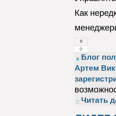
Как неред
менеджер
0
Голос за!
Блог пол
Артем Вик
зарегистр
возможнос
Читать д