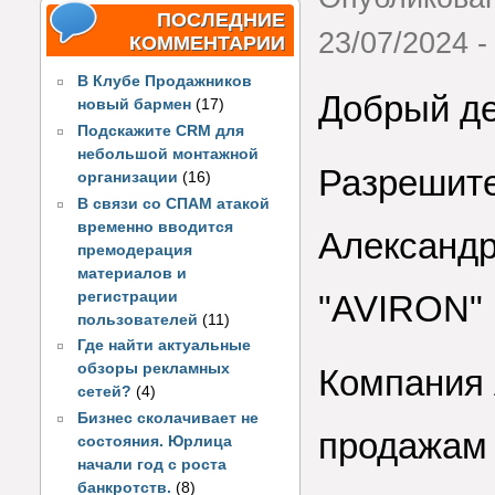
ПОСЛЕДНИЕ
23/07/2024 -
КОММЕНТАРИИ
В Клубе Продажников
Добрый де
новый бармен
(17)
Подскажите CRM для
небольшой монтажной
Разрешите
организации
(16)
В связи со СПАМ атакой
временно вводится
Александр
премодерация
материалов и
регистрации
"AVIRON"
пользователей
(11)
Где найти актуальные
обзоры рекламных
Компания 
сетей?
(4)
Бизнес сколачивает не
продажам 
состояния. Юрлица
начали год с роста
банкротств.
(8)