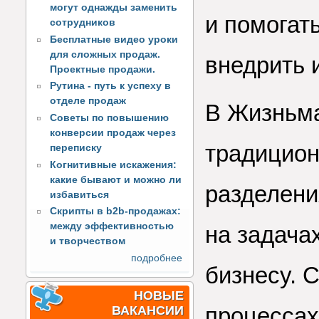
могут однажды заменить
и помогат
сотрудников
Бесплатные видео уроки
для сложных продаж.
внедрить 
Проектные продажи.
Рутина - путь к успеху в
отделе продаж
В Жизньма
Советы по повышению
конверсии продаж через
традицион
переписку
Когнитивные искажения:
какие бывают и можно ли
разделени
избавиться
Скрипты в b2b-продажах:
между эффективностью
на задача
и творчеством
подробнее
бизнесу. 
НОВЫЕ
процессах
ВАКАНСИИ