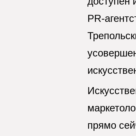
доступен 
PR-агентс
Трепольск
усовершен
искусстве
Искусстве
маркетоло
прямо сей