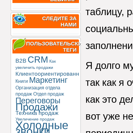
таблицу, 
СЛЕДИТЕ ЗА
НАМИ
социальны
заполнени
ПОЛЬЗОВАТЕЛЬСКИЕ
ТЕГИ
CRM
B2B
Как
Я долго м
увеличить продажи
Клиентоориентированность
Маркетинг
так как я 
Книги
Организация отдела
продаж
Отдел продаж
как это д
Переговоры
Продажи
Техника продаж
вот уже не
Увеличение продаж
Холодные
звонки