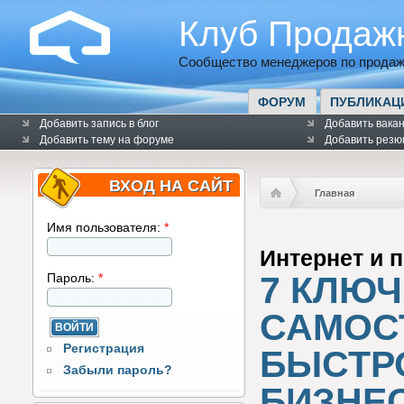
Клуб Продаж
Сообщество менеджеров по продаж
ФОРУМ
ПУБЛИКАЦ
Добавить запись в блог
Добавить вака
Добавить тему на форуме
Добавить резю
ВХОД НА САЙТ
Главная
Имя пользователя:
*
Интернет и 
7 КЛЮ
Пароль:
*
САМОС
Регистрация
БЫСТР
Забыли пароль?
БИЗНЕ