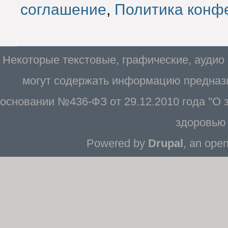
соглашение
,
Политика конф
Некоторые текстовые, графические, аудио
могут содержать информацию предназн
основании №436-ФЗ от 29.12.2010 года "О
здоровью 
Powered by
Drupal
, an ope