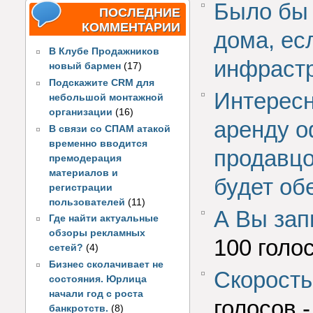
Было бы 
ПОСЛЕДНИЕ
КОММЕНТАРИИ
дома, ес
В Клубе Продажников
инфраст
новый бармен
(17)
Подскажите CRM для
Интересн
небольшой монтажной
организации
(16)
аренду о
В связи со СПАМ атакой
временно вводится
продавцо
премодерация
материалов и
будет об
регистрации
пользователей
(11)
А Вы зап
Где найти актуальные
обзоры рекламных
100 голо
сетей?
(4)
Бизнес сколачивает не
Скорость
состояния. Юрлица
начали год с роста
голосов 
банкротств.
(8)