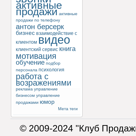
активные
продажи
активные
продажи по телефону
антон берсерк
бизнес
взаимодействие с
видео
клиентом
книга
клиентский сервис
мотивация
обучение
подбор
психология
персонала
работа с
возражениями
реклама
управление
бизнесом
управление
юмор
продажами
Мета теги
© 2009-2024 "Клуб Продаж