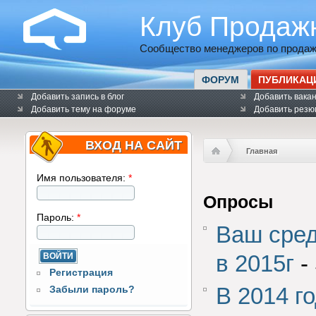
Клуб Продаж
Сообщество менеджеров по продаж
ФОРУМ
ПУБЛИКАЦ
Добавить запись в блог
Добавить вака
Добавить тему на форуме
Добавить резю
ВХОД НА САЙТ
Главная
Имя пользователя:
*
Опросы
Пароль:
*
Ваш сре
в 2015г
-
Регистрация
В 2014 г
Забыли пароль?