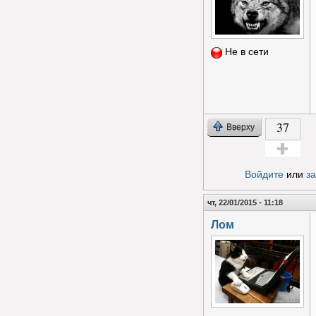
Не в сети
37
Вверху
Голос за!
Войдите
или
з
чт, 22/01/2015 - 11:18
Лом