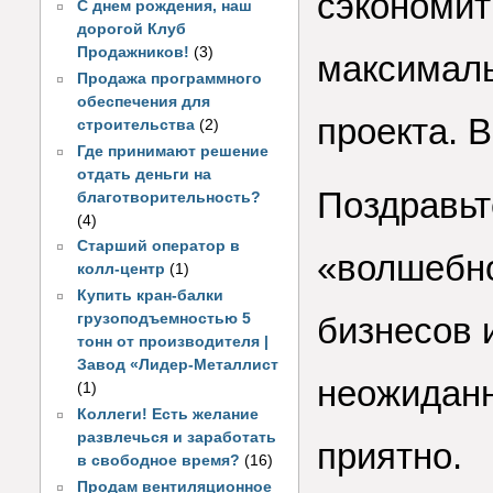
сэкономит
С днем рождения, наш
дорогой Клуб
Продажников!
(3)
максималь
Продажа программного
обеспечения для
проекта. 
строительства
(2)
Где принимают решение
отдать деньги на
Поздравьт
благотворительность?
(4)
Старший оператор в
«волшебно
колл-центр
(1)
Купить кран-балки
грузоподъемностью 5
бизнесов 
тонн от производителя |
Завод «Лидер-Металлист
неожиданн
(1)
Коллеги! Есть желание
развлечься и заработать
приятно.
в свободное время?
(16)
Продам вентиляционное