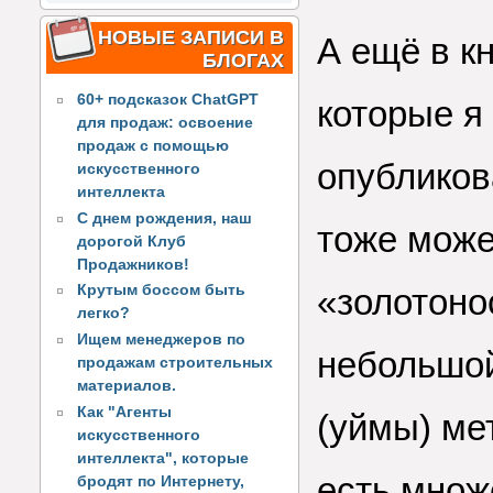
НОВЫЕ ЗАПИСИ В
А ещё в к
БЛОГАХ
60+ подсказок ChatGPT
которые я
для продаж: освоение
продаж с помощью
опубликов
искусственного
интеллекта
С днем рождения, наш
тоже може
дорогой Клуб
Продажников!
«золотоно
Крутым боссом быть
легко?
Ищем менеджеров по
небольшой
продажам строительных
материалов.
Как "Агенты
(уймы) ме
искусственного
интеллекта", которые
есть множ
бродят по Интернету,