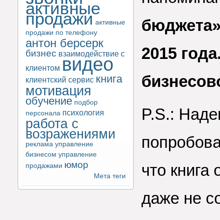
активные
продажи
бюджета»
активные
продажи по телефону
антон берсерк
2015 года
бизнес
взаимодействие с
видео
клиентом
бизнесов
книга
клиентский сервис
мотивация
обучение
подбор
P.S.: Наде
психология
персонала
работа с
возражениями
попробова
реклама
управление
бизнесом
управление
юмор
что книга 
продажами
Мета теги
даже не с