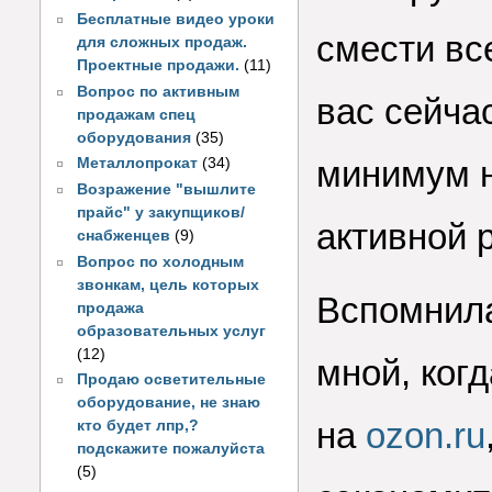
Бесплатные видео уроки
смести вс
для сложных продаж.
Проектные продажи.
(11)
Вопрос по активным
вас сейчас
продажам спец
оборудования
(35)
минимум н
Металлопрокат
(34)
Возражение "вышлите
прайс" у закупщиков/
активной 
снабженцев
(9)
Вопрос по холодным
звонкам, цель которых
Вспомнила
продажа
образовательных услуг
(12)
мной, ког
Продаю осветительные
оборудование, не знаю
на
ozon.ru
кто будет лпр,?
подскажите пожалуйста
(5)