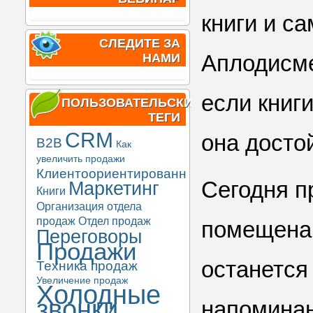
книги и с
СЛЕДИТЕ ЗА
Аплодисме
НАМИ
если книги
ПОЛЬЗОВАТЕЛЬСКИЕ
ТЕГИ
CRM
она досто
B2B
Как
увеличить продажи
Клиентоориентированность
Сегодня п
Маркетинг
Книги
Организация отдела
продаж
Отдел продаж
помещена 
Переговоры
Продажи
останется
Техника продаж
Увеличение продаж
Холодные
звонки
напомина