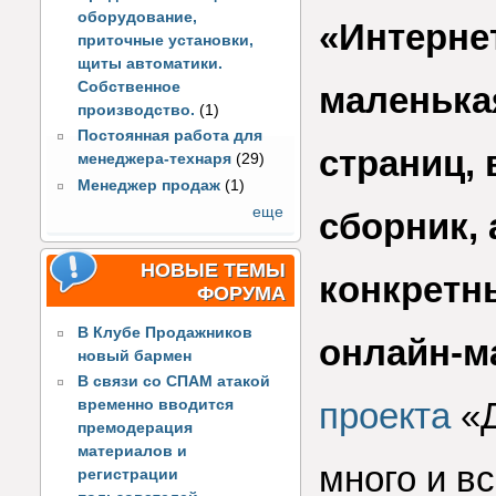
оборудование,
«Интерне
приточные установки,
щиты автоматики.
Собственное
маленькая
производство.
(1)
Постоянная работа для
страниц, 
менеджера-технаря
(29)
Менеджер продаж
(1)
еще
сборник,
НОВЫЕ ТЕМЫ
конкретн
ФОРУМА
В Клубе Продажников
онлайн-м
новый бармен
В связи со СПАМ атакой
проекта
«Д
временно вводится
премодерация
материалов и
много и в
регистрации