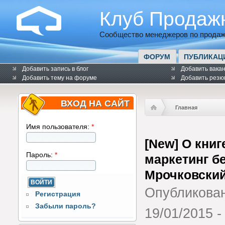
Клуб Продаж
Сообщество менеджеров по продаж
ФОРУМ
ПУБЛИКАЦ
Добавить запись в блог
Добавить вака
Добавить тему на форуме
Добавить резю
ВХОД НА САЙТ
Главная
Имя пользователя:
*
[New] О книг
Пароль:
*
маркетинг б
Мрочковский
Опубликова
Регистрация
Забыли пароль?
19/01/2015 -