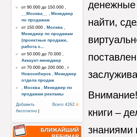
денежные 
от 90.000 до 150.000
,
__Москва__
,
Менеджер
найти, сд
по продажам
от 150.000
,
Москва
,
Менеджер по продажам
виртуальн
(проектные продажи,
работа с...
поставлен
от 50.000 до 70.000
,
Аккаунт-менеджер
от 70.000 до 200.000
,
г
заслужива
Новосибирск
,
Менеджер
отдела продаж
,
Москва
,
Менеджер по
Внимание!
продажам рекламы
Добавить
Всего 4262
книги – д
бесплатно
|
знаниями 
БЛИЖАЙШИЙ
ВЕБИНАР