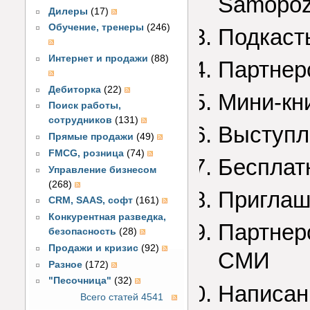
Samopoz
Дилеры
(17)
Обучение, тренеры
(246)
Подкаст
Интернет и продажи
(88)
Партнер
Дебиторка
(22)
Мини-кн
Поиск работы,
сотрудников
(131)
Выступл
Прямые продажи
(49)
FMCG, розница
(74)
Бесплат
Управление бизнесом
(268)
Приглаш
CRM, SAAS, софт
(161)
Конкурентная разведка,
Партнер
безопасность
(28)
Продажи и кризис
(92)
СМИ
Разное
(172)
"Песочница"
(32)
Написан
Всего статей 4541