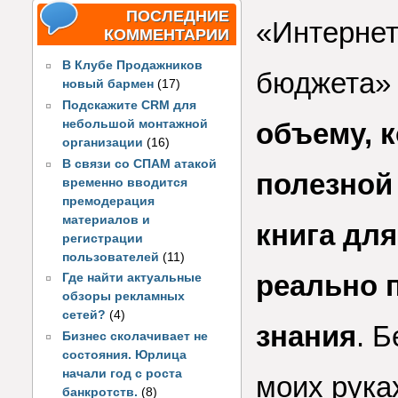
ПОСЛЕДНИЕ
«Интернет
КОММЕНТАРИИ
В Клубе Продажников
бюджета» 
новый бармен
(17)
Подскажите CRM для
небольшой монтажной
объему, к
организации
(16)
В связи со СПАМ атакой
полезной
временно вводится
премодерация
материалов и
книга для
регистрации
пользователей
(11)
реально 
Где найти актуальные
обзоры рекламных
сетей?
(4)
знания
. 
Бизнес сколачивает не
состояния. Юрлица
начали год с роста
моих рука
банкротств.
(8)