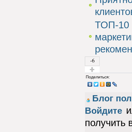
клиенто
ТОП-10 
маркети
рекоме
-6
Голос за!
Поделиться:
Блог по
и
Войдите
получить 