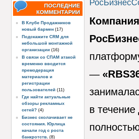
РосБизнесС
ПОСЛЕДНИЕ
КОММЕНТАРИИ
Компани
В Клубе Продажников
новый бармен
(17)
РосБизн
Подскажите CRM для
небольшой монтажной
организации
(16)
платформу
В связи со СПАМ атакой
временно вводится
премодерация
—
«RBS3
материалов и
регистрации
занималас
пользователей
(11)
Где найти актуальные
обзоры рекламных
в течение 
сетей?
(4)
Бизнес сколачивает не
полностью
состояния. Юрлица
начали год с роста
банкротств.
(8)