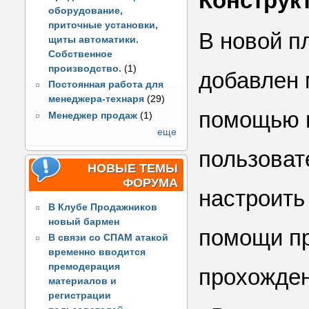
Конструк
оборудование,
приточные установки,
В новой 
щиты автоматики.
Собственное
производство.
(1)
добавлен 
Постоянная работа для
менеджера-технаря
(29)
помощью 
Менеджер продаж
(1)
еще
пользоват
НОВЫЕ ТЕМЫ
ФОРУМА
настроить
В Клубе Продажников
новый бармен
помощи пр
В связи со СПАМ атакой
временно вводится
премодерация
прохожден
материалов и
регистрации