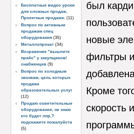
был кард
Бесплатные видео уроки
для сложных продаж.
Проектные продажи.
(11)
пользоват
Вопрос по активным
продажам спец
новые эле
оборудования
(35)
Металлопрокат
(34)
Возражение "вышлите
фильтры и
прайс" у закупщиков/
снабженцев
(9)
добавлена
Вопрос по холодным
звонкам, цель которых
продажа
Кроме тог
образовательных услуг
(12)
Продаю осветительные
скорость 
оборудование, не знаю
кто будет лпр,?
программ
подскажите пожалуйста
(5)