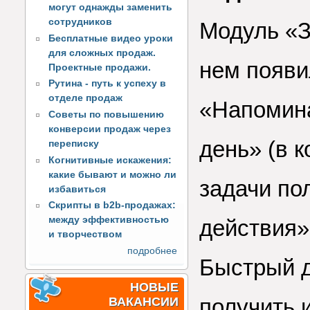
могут однажды заменить
сотрудников
Модуль «З
Бесплатные видео уроки
для сложных продаж.
нем появи
Проектные продажи.
Рутина - путь к успеху в
отделе продаж
«Напомина
Советы по повышению
конверсии продаж через
день» (в 
переписку
Когнитивные искажения:
какие бывают и можно ли
задачи по
избавиться
Скрипты в b2b-продажах:
между эффективностью
действия»
и творчеством
подробнее
Быстрый д
НОВЫЕ
получить 
ВАКАНСИИ