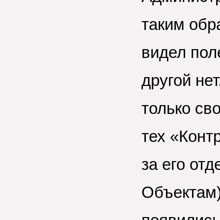
таким обр
видел пол
другой не
только св
тех «Конт
за его отд
Объектам)