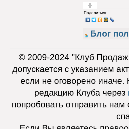
Голос за!
Поделиться:
Блог по
© 2009-2024 "Клуб Продаж
допускается с указанием ак
если не оговорено иначе.
редакцию Клуба через
попробовать отправить нам e
сп
Если Вы являетесь право