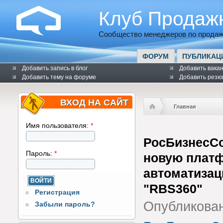
Клуб Продаж
Сообщество менеджеров по продаж
ФОРУМ
ПУБЛИКАЦ
Добавить запись в блог
Добавить вака
Добавить тему на форуме
Добавить резю
ВХОД НА САЙТ
Главная
Имя пользователя:
*
РосБизнесСо
Пароль:
*
новую плат
автоматизац
"RBS360"
Регистрация
Опубликован
Забыли пароль?