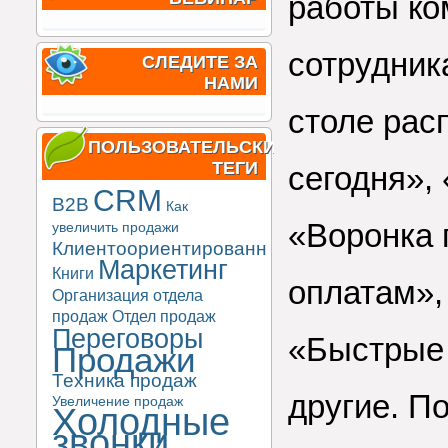
работы ко
сотрудник
СЛЕДИТЕ ЗА
НАМИ
столе рас
ПОЛЬЗОВАТЕЛЬСКИЕ
ТЕГИ
сегодня»,
CRM
B2B
Как
«Воронка 
увеличить продажи
Клиентоориентированность
Маркетинг
Книги
оплатам»,
Организация отдела
продаж
Отдел продаж
Переговоры
«Быстрые 
Продажи
Техника продаж
другие. П
Увеличение продаж
Холодные
звонки