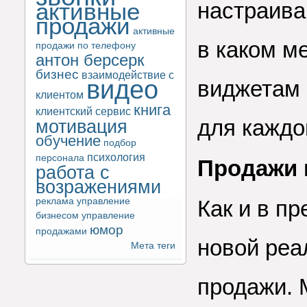
активные
настраива
продажи
активные
в каком ме
продажи по телефону
антон берсерк
бизнес
взаимодействие с
видео
виджетам 
клиентом
книга
клиентский сервис
для каждо
мотивация
обучение
подбор
психология
персонала
Продажи 
работа с
возражениями
реклама
управление
Как и в п
бизнесом
управление
юмор
продажами
новой реа
Мета теги
продажи. 