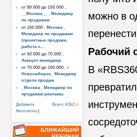
от 90.000 до 150.000
,
можно в о
__Москва__
,
Менеджер
по продажам
от 150.000
,
Москва
,
перенести
Менеджер по продажам
(проектные продажи,
работа с...
Рабочий 
от 50.000 до 70.000
,
Аккаунт-менеджер
В «RBS360
от 70.000 до 200.000
,
г
Новосибирск
,
Менеджер
отдела продаж
превратил
,
Москва
,
Менеджер по
продажам рекламы
инструмен
Добавить
Всего 4262
бесплатно
|
сосредото
БЛИЖАЙШИЙ
ВЕБИНАР