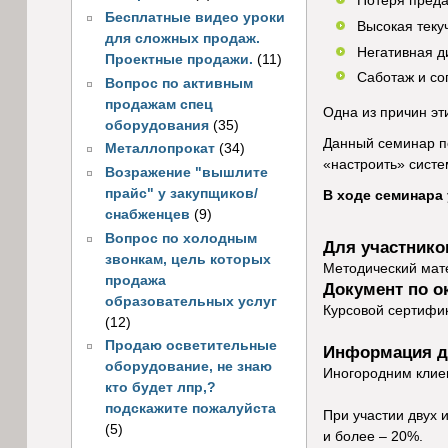
Потеря преда
Бесплатные видео уроки
Высокая теку
для сложных продаж.
Негативная 
Проектные продажи.
(11)
Саботаж и со
Вопрос по активным
продажам спец
Одна из причин эт
оборудования
(35)
Данный семинар п
Металлопрокат
(34)
«настроить» систе
Возражение "вышлите
прайс" у закупщиков/
В ходе семинара
снабженцев
(9)
Вопрос по холодным
Для участнико
звонкам, цель которых
Методический мате
продажа
Документ по о
образовательных услуг
Курсовой сертифик
(12)
Продаю осветительные
Информация д
оборудование, не знаю
Иногородним клие
кто будет лпр,?
подскажите пожалуйста
При участии двух 
(5)
и более – 20%.