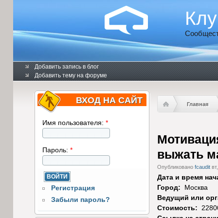
Клу
Сообщест
Добавить запись в блог
Добавить тему на форуме
ВХОД НА САЙТ
Главная
Имя пользователя:
*
Мотиваци
Пароль:
*
выжать м
Опубликовано
fcaudit
вт,
Дата и время нач
Город:
Москва
Регистрация
Ведущий или орг
Забыли пароль?
Стоимость:
2280