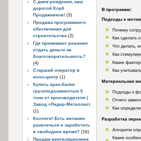
С днем рождения, наш
дорогой Клуб
В программе:
Продажников!
(3)
Подходы к мотив
Продажа программного
обеспечения для
Почему сотру
строительства
(2)
Как сделать 
Где принимают решение
Что делать, 
отдать деньги на
Как стимулир
благотворительность?
Какие фактор
(4)
Старший оператор в
Как учитыват
колл-центр
(1)
Материальная мо
Купить кран-балки
грузоподъемностью 5
Подходы к фо
тонн от производителя |
Отчего завис
Завод «Лидер-Металлист
Как определи
(1)
Коллеги! Есть желание
Разработка пере
развлечься и заработать
Алгоритм опр
в свободное время?
(16)
Какие особен
Продам вентиляционное