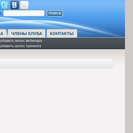
к:
А
ЧЛЕНЫ КЛУБА
КОНТАКТЫ
обавить анонс вебинара
обавить анонс тренинга