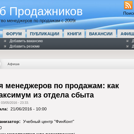
б Продажников
Поис
во менеджеров по продажам с 2009г
ФОРУМ
ПУБЛИКАЦИИ
КНИГИ
ВАКАНСИИ
АФИШ
Добавить вакансию
Д
Добавить резюме
Д
Афиша
я менеджеров по продажам: как
аксимум из отдела сбыта
 03/05/2016 - 23:33.
ала:
21/06/2016 - 10:00
анизатор:
Учебный центр "ФинКонт"
0