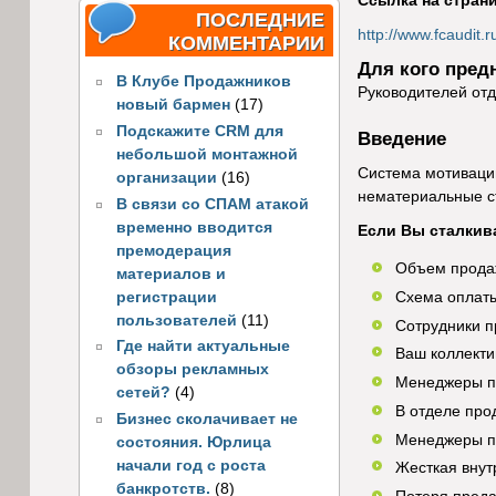
Ссылка на стран
ПОСЛЕДНИЕ
http://www.fcaudit
КОММЕНТАРИИ
Для кого пред
В Клубе Продажников
Руководителей отд
новый бармен
(17)
Подскажите CRM для
Введение
небольшой монтажной
Система мотиваци
организации
(16)
нематериальные с
В связи со СПАМ атакой
временно вводится
Если Вы сталкив
премодерация
Объем продаж
материалов и
регистрации
Схема оплаты
пользователей
(11)
Сотрудники п
Где найти актуальные
Ваш коллекти
обзоры рекламных
Менеджеры по
сетей?
(4)
В отделе про
Бизнес сколачивает не
Менеджеры по
состояния. Юрлица
начали год с роста
Жесткая внут
банкротств.
(8)