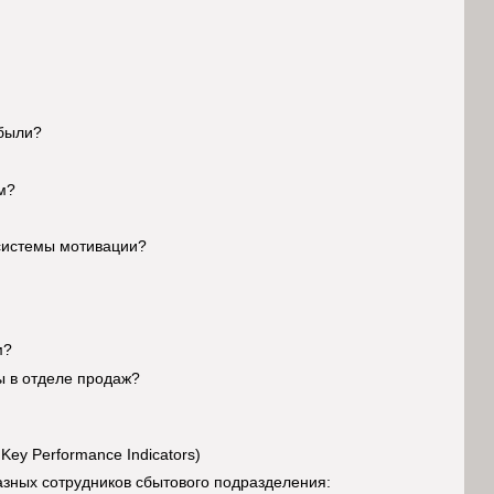
ибыли?
м?
системы мотивации?
м?
ы в отделе продаж?
ey Performance Indicators)
зных сотрудников сбытового подразделения: