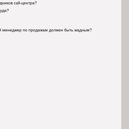
ников call-центра?
руда?
ный менеджер по продажам должен быть жадным?