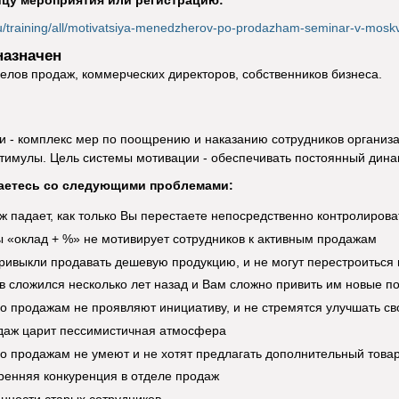
ицу мероприятия или регистрацию:
.ru/training/all/motivatsiya-menedzherov-po-prodazham-seminar-v-mosk
назначен
елов продаж, коммерческих директоров, собственников бизнеса.
и - комплекс мер по поощрению и наказанию сотрудников организ
тимулы. Цель системы мотивации - обеспечивать постоянный дина
аетесь со следующими проблемами:
 падает, как только Вы перестаете непосредственно контролиров
 «оклад + %» не мотивирует сотрудников к активным продажам
ривыкли продавать дешевую продукцию, и не могут перестроиться 
в сложился несколько лет назад и Вам сложно привить им новые п
 продажам не проявляют инициативу, и не стремятся улучшать св
даж царит пессимистичная атмосфера
 продажам не умеют и не хотят предлагать дополнительный товар
ренняя конкуренция в отделе продаж