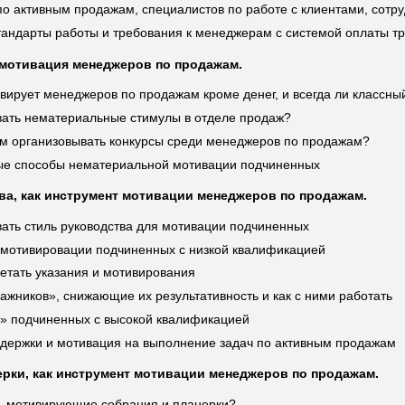
о активным продажам, специалистов по работе с клиентами, сотруд
стандарты работы и требования к менеджерам с системой оплаты т
мотивация менеджеров по продажам.
вирует менеджеров по продажам кроме денег, и всегда ли класс
вать нематериальные стимулы в отделе продаж?
м организовывать конкурсы среди менеджеров по продажам?
ые способы нематериальной мотивации подчиненных
ва, как инструмент мотивации менеджеров по продажам.
вать стиль руководства для мотивации подчиненных
мотивировации подчиненных с низкой квалификацией
четать указания и мотивирования
ажников», снижающие их результативность и как с ними работать
ь» подчиненных с высокой квалификацией
держки и мотивация на выполнение задач по активным продажам
ерки, как инструмент мотивации менеджеров по продажам.
ь мотивирующие собрания и планерки?