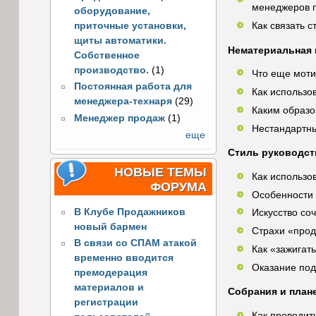
менеджеров п
оборудование,
приточные установки,
Как связать 
щиты автоматики.
Нематериальная 
Собственное
производство.
(1)
Что еще моти
Постоянная работа для
Как использо
менеджера-технаря
(29)
Каким образо
Менеджер продаж
(1)
Нестандартн
еще
Стиль руководст
НОВЫЕ ТЕМЫ
Как использо
ФОРУМА
Особенности 
В Клубе Продажников
Искусство со
новый бармен
Страхи «прод
В связи со СПАМ атакой
Как «зажигат
временно вводится
Оказание под
премодерация
материалов и
Собрания и план
регистрации
Как проводит