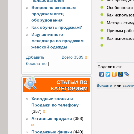
пользователей
Особенности 
Вопрос по активным
продажам спец
Как использо
оборудования
Методы стиму
Как обучать продажам?
Приемы рабо
Ищу активного
Как использо
менеджера по продажам
женской одежды
Добавить
Всего 3589
бесплатно
|
Поделиться:
СТАТЬИ ПО
или
Войдите
зарег
КАТЕГОРИЯМ
Холодные звонки и
Продажи по телефону
(357)
Активные продажи
(358)
Продажные фишки
(440)