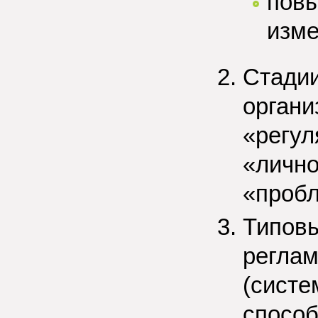
пов
изм
Стадии
органи
«регул
«лично
«пробл
Типов
реглам
(систе
способ