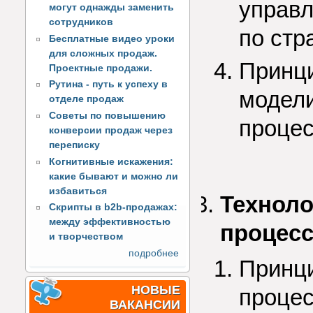
управл
могут однажды заменить
сотрудников
по стр
Бесплатные видео уроки
для сложных продаж.
Принци
Проектные продажи.
Рутина - путь к успеху в
модели
отделе продаж
Советы по повышению
процес
конверсии продаж через
переписку
Когнитивные искажения:
какие бывают и можно ли
избавиться
Техноло
Скрипты в b2b-продажах:
между эффективностью
процесс
и творчеством
подробнее
Принци
НОВЫЕ
процес
ВАКАНСИИ