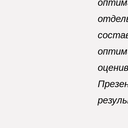
оптим
отдел
соста
оптими
оценив
Презе
резул