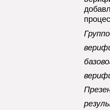
добавл
проце
Группо
вериф
базово
верифи
Презе
резул