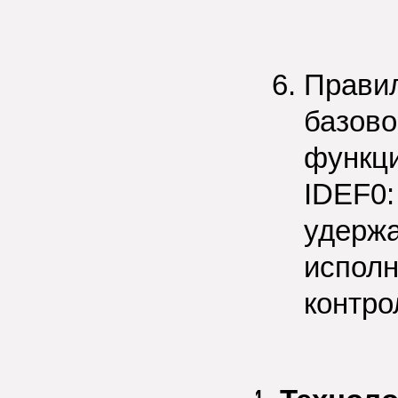
Прави
базово
функци
IDEF0:
удержа
исполн
контр