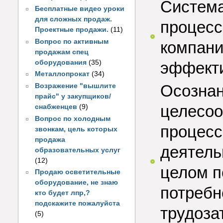
Система
Бесплатные видео уроки
для сложных продаж.
процесс
Проектные продажи.
(11)
Вопрос по активным
компани
продажам спец
оборудования
(35)
эффекти
Металлопрокат
(34)
Осознан
Возражение "вышлите
прайс" у закупщиков/
целесоо
снабженцев
(9)
Вопрос по холодным
процесс
звонкам, цель которых
продажа
деятель
образовательных услуг
(12)
целом п
Продаю осветительные
оборудование, не знаю
потребн
кто будет лпр,?
подскажите пожалуйста
трудоза
(5)