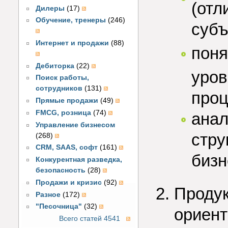
(отл
Дилеры
(17)
Обучение, тренеры
(246)
субъ
Интернет и продажи
(88)
поня
Дебиторка
(22)
уров
Поиск работы,
сотрудников
(131)
проц
Прямые продажи
(49)
FMCG, розница
(74)
анал
Управление бизнесом
стру
(268)
CRM, SAAS, софт
(161)
бизн
Конкурентная разведка,
безопасность
(28)
Продажи и кризис
(92)
Продук
Разное
(172)
"Песочница"
(32)
ориент
Всего статей 4541