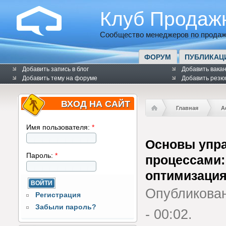
Клуб Продаж
Сообщество менеджеров по продаж
ФОРУМ
ПУБЛИКАЦ
Добавить запись в блог
Добавить вака
Добавить тему на форуме
Добавить резю
ВХОД НА САЙТ
Главная
А
Имя пользователя:
*
Основы упра
Пароль:
*
процессами:
оптимизация
Опубликова
Регистрация
Забыли пароль?
- 00:02.