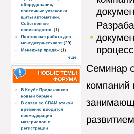
оборудование,
докумен
приточные установки,
щиты автоматики.
Разраба
Собственное
производство.
(1)
докумен
Постоянная работа для
менеджера-технаря
(29)
процесс
Менеджер продаж
(1)
еще
Семинар о
НОВЫЕ ТЕМЫ
ФОРУМА
компаний 
В Клубе Продажников
новый бармен
занимающ
В связи со СПАМ атакой
временно вводится
премодерация
развитием
материалов и
регистрации