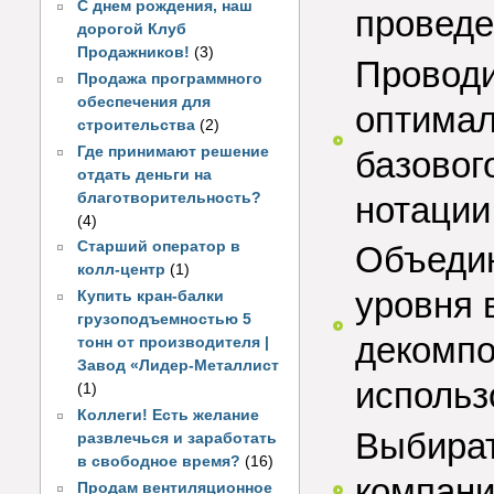
С днем рождения, наш
проведе
дорогой Клуб
Продажников!
(3)
Проводи
Продажа программного
обеспечения для
оптимал
строительства
(2)
Где принимают решение
базовог
отдать деньги на
нотации 
благотворительность?
(4)
Старший оператор в
Объедин
колл-центр
(1)
уровня 
Купить кран-балки
грузоподъемностью 5
декомпо
тонн от производителя |
Завод «Лидер-Металлист
использ
(1)
Коллеги! Есть желание
Выбират
развлечься и заработать
в свободное время?
(16)
компани
Продам вентиляционное