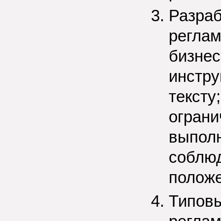
Разраб
регла
бизнес
инстру
тексту
ограни
выполн
соблю
полож
Типов