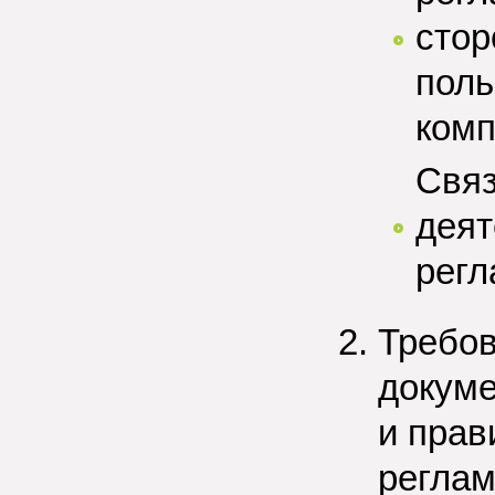
стор
поль
комп
Связ
деят
рег
Требо
докум
и прав
регла