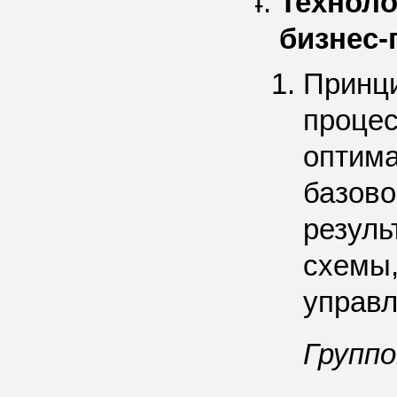
Техноло
бизнес-
Принци
процес
оптима
базово
резуль
схемы,
управ
Группо