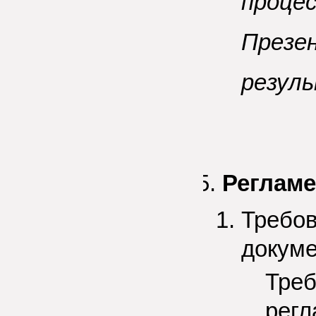
проце
Презе
резул
Регламе
Требо
докум
Треб
регл