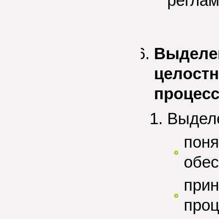
реглам
Выделен
целост
процесс
Выделе
поня
обес
прин
проц