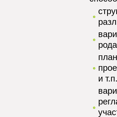
стру
разл
вари
рода
план
прое
и т.п
вари
регл
учас