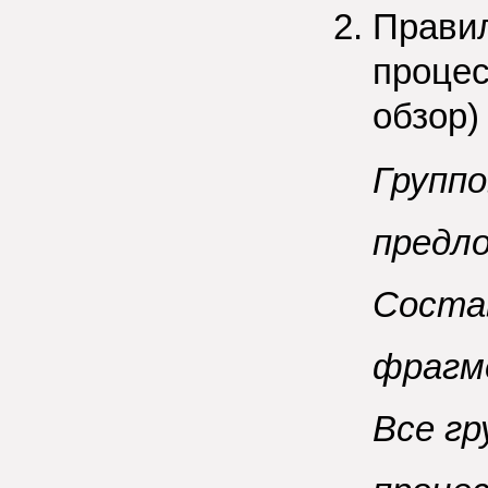
Правил
процес
обзор)
Групп
предл
Соста
фрагм
Все г