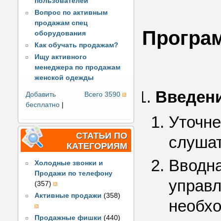
пользователей
Вопрос по активным
продажам спец
Програ
оборудования
Как обучать продажам?
Ищу активного
менеджера по продажам
женской одежды
Введени
Добавить
Всего 3590
бесплатно
|
Уточне
СТАТЬИ ПО
слушат
КАТЕГОРИЯМ
Вводна
Холодные звонки и
Продажи по телефону
управл
(357)
Активные продажи
(358)
необхо
Продажные фишки
(440)