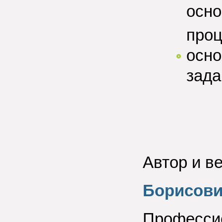
осно
проц
осно
зада
Автор и в
Борисов
Профессио