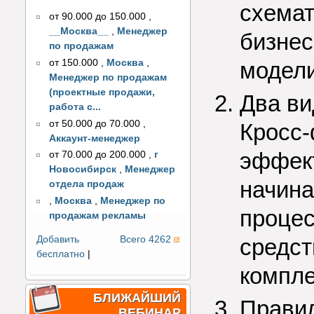
схема
от 90.000 до 150.000
,
__Москва__
,
Менеджер
бизнес
по продажам
от 150.000
,
Москва
,
модел
Менеджер по продажам
(проектные продажи,
Два ви
работа с...
от 50.000 до 70.000
,
Кросс-
Аккаунт-менеджер
эффек
от 70.000 до 200.000
,
г
Новосибирск
,
Менеджер
начина
отдела продаж
,
Москва
,
Менеджер по
процес
продажам рекламы
Добавить
Всего 4262
средст
бесплатно
|
компле
БЛИЖАЙШИЙ
Правил
ВЕБИНАР