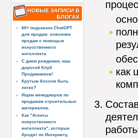
процес
НОВЫЕ ЗАПИСИ В
осно
БЛОГАХ
60+ подсказок ChatGPT
полн
для продаж: освоение
продаж с помощью
резу
искусственного
интеллекта
обес
С днем рождения, наш
дорогой Клуб
как 
Продажников!
ком
Крутым боссом быть
легко?
Ищем менеджеров по
Состав
продажам строительных
материалов.
деятел
Как "Агенты
искусственного
работы
интеллекта", которые
бродят по Интернету,