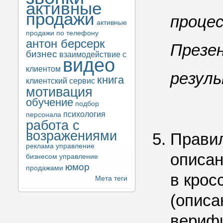
активные
продажи
процес
активные
продажи по телефону
антон берсерк
Презе
бизнес
взаимодействие с
видео
клиентом
резул
книга
клиентский сервис
мотивация
обучение
подбор
психология
персонала
работа с
возражениями
Правил
реклама
управление
описан
бизнесом
управление
юмор
продажами
в крос
Мета теги
(описа
верифи