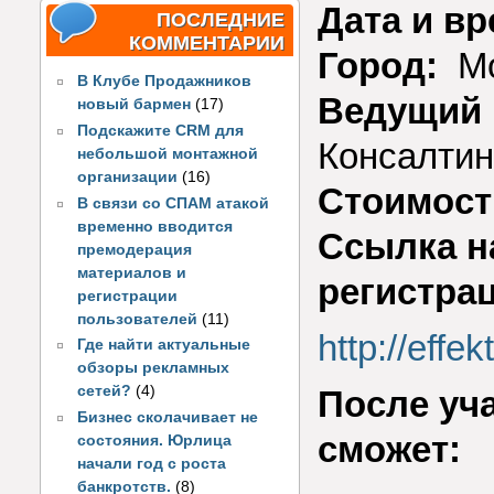
Дата и в
ПОСЛЕДНИЕ
КОММЕНТАРИИ
Город:
Мо
В Клубе Продажников
Ведущий 
новый бармен
(17)
Подскажите CRM для
Консалтин
небольшой монтажной
организации
(16)
Стоимост
В связи со СПАМ атакой
временно вводится
Ссылка н
премодерация
материалов и
регистра
регистрации
пользователей
(11)
http://effe
Где найти актуальные
обзоры рекламных
сетей?
(4)
После уч
Бизнес сколачивает не
сможет:
состояния. Юрлица
начали год с роста
банкротств.
(8)