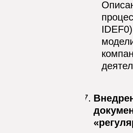
Описа
процес
IDEF0)
модели
компан
деятел
Внедре
докумен
«регуля