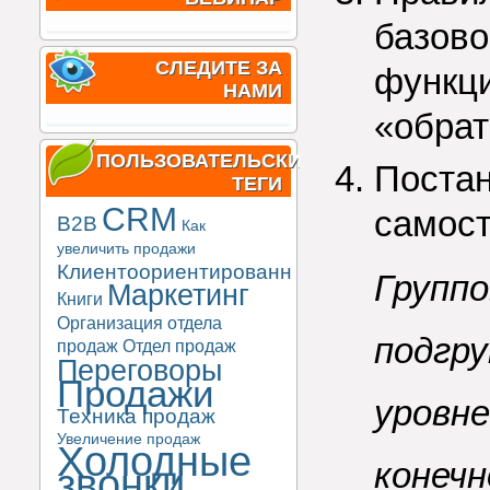
базово
СЛЕДИТЕ ЗА
функци
НАМИ
«обра
ПОЛЬЗОВАТЕЛЬСКИЕ
Постан
ТЕГИ
CRM
самост
B2B
Как
увеличить продажи
Клиентоориентированность
Группо
Маркетинг
Книги
Организация отдела
подгру
продаж
Отдел продаж
Переговоры
Продажи
уровне
Техника продаж
Увеличение продаж
Холодные
конечн
звонки