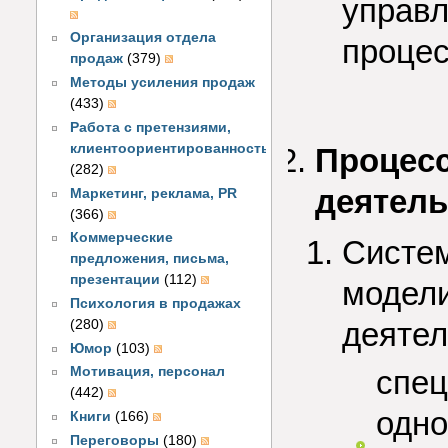
управл
Организация отдела
процес
продаж
(379)
Методы усиления продаж
(433)
Работа с претензиями,
клиентоориентированность
Процесс
(282)
деятель
Маркетинг, реклама, PR
(366)
Коммерческие
Систем
предложения, письма,
презентации
(112)
модели
Психология в продажах
деятел
(280)
Юмор
(103)
спец
Мотивация, персонал
(442)
одно
Книги
(166)
Переговоры
(180)