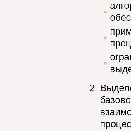
алго
обес
прим
проц
огра
выде
Выделе
базово
взаимо
процес