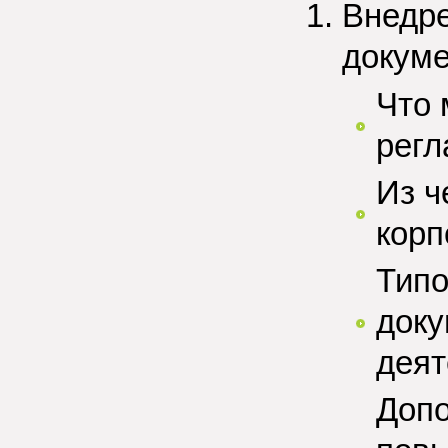
Внедр
докум
Что 
регл
Из ч
корп
Типо
доку
деят
Допо