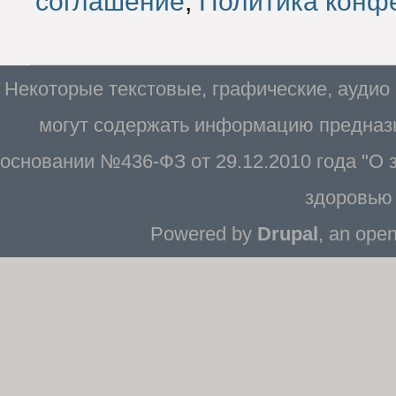
соглашение
,
Политика конф
Некоторые текстовые, графические, аудио
могут содержать информацию предназн
основании №436-ФЗ от 29.12.2010 года "О
здоровью 
Powered by
Drupal
, an ope