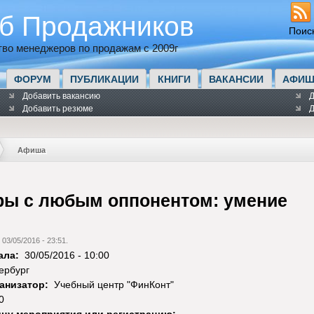
б Продажников
Поис
во менеджеров по продажам с 2009г
ФОРУМ
ПУБЛИКАЦИИ
КНИГИ
ВАКАНСИИ
АФИШ
Добавить вакансию
Д
Добавить резюме
Д
Афиша
ры с любым оппонентом: умение
 03/05/2016 - 23:51.
ала:
30/05/2016 - 10:00
ербург
анизатор:
Учебный центр "ФинКонт"
0