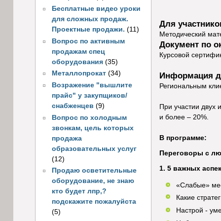
Бесплатные видео уроки
для сложных продаж.
Для участнико
Проектные продажи.
(11)
Методический мате
Вопрос по активным
Документ по о
продажам спец
Курсовой сертифик
оборудования
(35)
Металлопрокат
(34)
Информация д
Возражение "вышлите
Региональным кли
прайс" у закупщиков/
снабженцев
(9)
При участии двух 
и более – 20%.
Вопрос по холодным
звонкам, цель которых
В программе:
продажа
образовательных услуг
Переговоры с лю
(12)
1. 5 важных аспе
Продаю осветительные
оборудование, не знаю
«Слабые» мес
кто будет лпр,?
Какие страте
подскажите пожалуйста
Настрой - ум
(5)