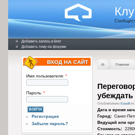
Клу
Сообщест
Добавить запись в блог
Добавить тему на форуме
ВХОД НА САЙТ
Главная
Имя пользователя:
*
Перегово
Пароль:
*
убеждать
Опубликовано
fcaudit
вт,
Дата и время нач
Город:
Санкт-Пет
Регистрация
Ведущий или орг
Забыли пароль?
Стоимость:
2280