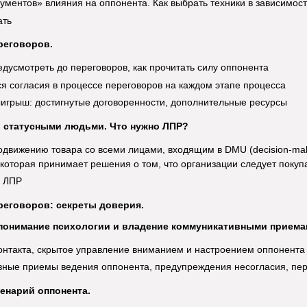
ументов» влияния на оппонента. Как выбрать техники в зависимос
ать
реговоров.
едусмотреть до переговоров, как прочитать силу оппонента
ся согласия в процессе переговоров на каждом этапе процесса
игрыш: достигнутые договоренности, дополнительные ресурсы
о статусными людьми. Что нужно ЛПР?
одвижению товара со всеми лицами, входящим в DMU (decision-mak
которая принимает решения о том, что организации следует покупа
 ЛПР
реговоров: секреты доверия.
понимание психологии и владение коммуникативными приема
онтакта, скрытое управление вниманием и настроением оппонента
ные приемы ведения оппонента, предупреждения несогласия, перев
енарий оппонента.