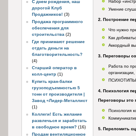
Набор «инстр
С днем рождения, наш
дорогой Клуб
Умение слуш
Продажников!
(3)
2. Построение пе
Продажа программного
обеспечения для
Что нужно пр
строительства
(2)
Как добивать
Где принимают решение
Аккордный вы
отдать деньги на
благотворительность?
3. Переговоры с
(4)
Работа по пр
Старший оператор в
организации, 
колл-центр
(1)
ПСИХОТИПЫ
Купить кран-балки
грузоподъемностью 5
4. Психология пе
тонн от производителя |
Переговоры это 
Завод «Лидер-Металлист
(1)
Психология к
Коллеги! Есть желание
Коммуникатив
развлечься и заработать
в свободное время?
(16)
5. Переломить сц
Продам вентиляционное