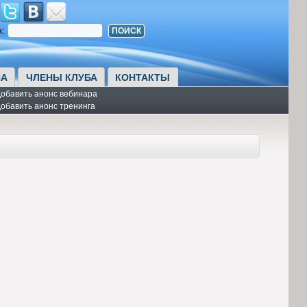
к:
А
ЧЛЕНЫ КЛУБА
КОНТАКТЫ
обавить анонс вебинара
обавить анонс тренинга