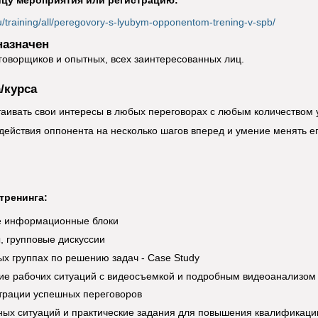
ицу мероприятия или регистрацию:
ru/training/all/peregovory-s-lyubym-opponentom-trening-v-spb/
назначен
оворщиков и опытных, всех заинтересованных лиц.
/курса
таивать свои интересы в любых переговорах с любым количеством 
действия оппонента на несколько шагов вперед и умение менять ег
тренинга:
 информационные блоки
, групповые дискуссии
ых группах по решению задач - Case Study
е рабочих ситуаций с видеосъемкой и подробным видеоанализом
трации успешных переговоров
ных ситуаций и практические задания для повышения квалификации