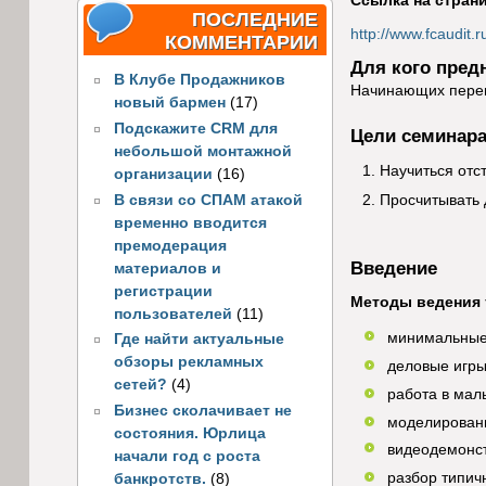
Ссылка на стран
ПОСЛЕДНИЕ
http://www.fcaudit.
КОММЕНТАРИИ
Для кого пред
В Клубе Продажников
Начинающих перег
новый бармен
(17)
Подскажите CRM для
Цели семинара
небольшой монтажной
Научиться отс
организации
(16)
Просчитывать 
В связи со СПАМ атакой
временно вводится
премодерация
Введение
материалов и
регистрации
Методы ведения 
пользователей
(11)
минимальные
Где найти актуальные
обзоры рекламных
деловые игры
сетей?
(4)
работа в мал
Бизнес сколачивает не
моделировани
состояния. Юрлица
видеодемонс
начали год с роста
разбор типич
банкротств.
(8)