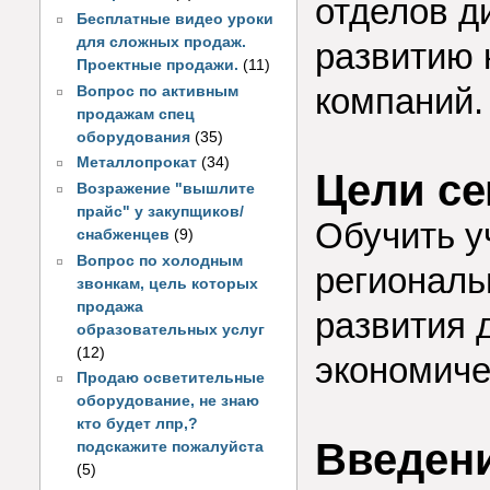
отделов д
Бесплатные видео уроки
для сложных продаж.
развитию 
Проектные продажи.
(11)
компаний.
Вопрос по активным
продажам спец
оборудования
(35)
Металлопрокат
(34)
Цели се
Возражение "вышлите
прайс" у закупщиков/
Обучить у
снабженцев
(9)
Вопрос по холодным
региональ
звонкам, цель которых
продажа
развития 
образовательных услуг
(12)
экономиче
Продаю осветительные
оборудование, не знаю
кто будет лпр,?
Введен
подскажите пожалуйста
(5)