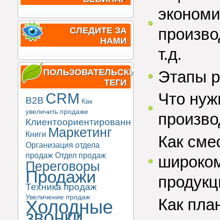
экономи
произво
СЛЕДИТЕ ЗА
НАМИ
т.д.
ПОЛЬЗОВАТЕЛЬСКИЕ
Этапы р
ТЕГИ
Что нуж
CRM
B2B
Как
увеличить продажи
произво
Клиентоориентированность
Маркетинг
Книги
Как сме
Организация отдела
продаж
Отдел продаж
широком
Переговоры
Продажи
продукц
Техника продаж
Увеличение продаж
Как пла
Холодные
звонки