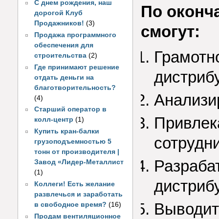
С днем рождения, наш
По оконч
дорогой Клуб
Продажников!
(3)
смогут:
Продажа программного
обеспечения для
Грамотно
строительства
(2)
Где принимают решение
дистрибу
отдать деньги на
благотворительность?
Анализи
(4)
Старший оператор в
Привлек
колл-центр
(1)
Купить кран-балки
сотрудни
грузоподъемностью 5
тонн от производителя |
Разраба
Завод «Лидер-Металлист
(1)
дистриб
Коллеги! Есть желание
развлечься и заработать
Выводит
в свободное время?
(16)
Продам вентиляционное