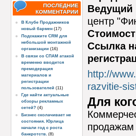
ПОСЛЕДНИЕ
Ведущий 
КОММЕНТАРИИ
центр "Фи
В Клубе Продажников
новый бармен
(17)
Стоимост
Подскажите CRM для
небольшой монтажной
Ссылка н
организации
(16)
регистра
В связи со СПАМ атакой
временно вводится
премодерация
http://www.f
материалов и
регистрации
razvitie-si
пользователей
(11)
Где найти актуальные
Для ког
обзоры рекламных
сетей?
(4)
Коммерчес
Бизнес сколачивает не
состояния. Юрлица
продажам 
начали год с роста
банкротств.
(8)