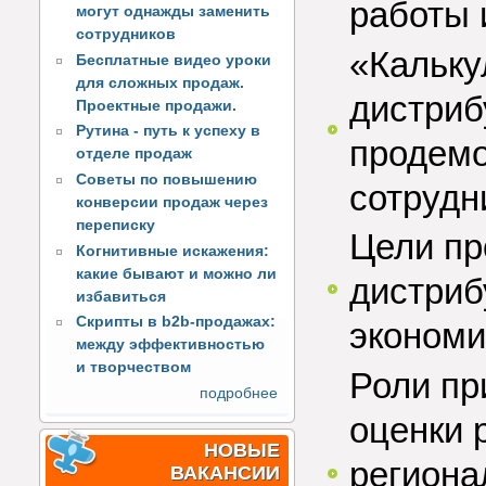
работы 
могут однажды заменить
сотрудников
«Кальку
Бесплатные видео уроки
для сложных продаж.
дистриб
Проектные продажи.
Рутина - путь к успеху в
продемо
отделе продаж
Советы по повышению
сотрудн
конверсии продаж через
переписку
Цели пр
Когнитивные искажения:
какие бывают и можно ли
дистриб
избавиться
Скрипты в b2b-продажах:
экономи
между эффективностью
и творчеством
Роли пр
подробнее
оценки 
НОВЫЕ
региона
ВАКАНСИИ