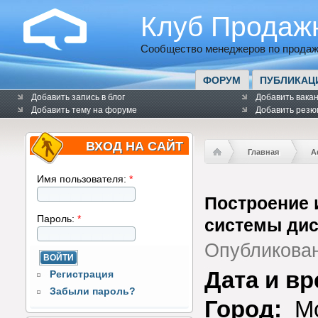
Клуб Продаж
Сообщество менеджеров по продаж
ФОРУМ
ПУБЛИКАЦ
Добавить запись в блог
Добавить вака
Добавить тему на форуме
Добавить резю
ВХОД НА САЙТ
Главная
А
Имя пользователя:
*
Построение 
Пароль:
*
системы ди
Опубликова
Дата и в
Регистрация
Забыли пароль?
Город:
Мо