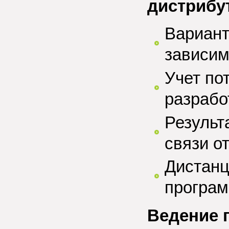
дистрибу
Вариант
зависим
Учет по
разрабо
Результ
связи о
Дистанц
програ
Ведение 