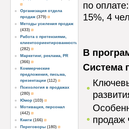
по оплате:
Организация отдела
15%, 4 че
продаж
(379)
Методы усиления продаж
(433)
Работа с претензиями,
клиентоориентированность
(282)
В програ
Маркетинг, реклама, PR
(366)
Система 
Коммерческие
предложения, письма,
Ключевы
презентации
(112)
Психология в продажах
развити
(280)
Юмор
(103)
Особенн
Мотивация, персонал
(442)
продаж 
Книги
(166)
Переговоры
(180)