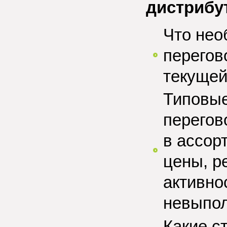
дистрибу
Что нео
перегов
текущей
Типовые
перегов
в ассор
цены, р
активно
невыпол
Какие с