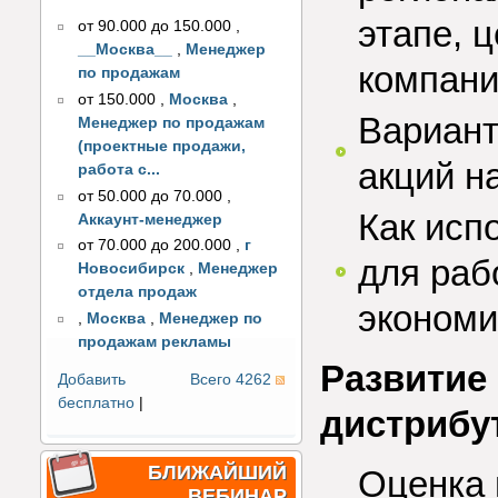
этапе, 
от 90.000 до 150.000
,
__Москва__
,
Менеджер
компан
по продажам
от 150.000
,
Москва
,
Вариант
Менеджер по продажам
(проектные продажи,
акций н
работа с...
от 50.000 до 70.000
,
Как исп
Аккаунт-менеджер
от 70.000 до 200.000
,
г
для раб
Новосибирск
,
Менеджер
отдела продаж
экономи
,
Москва
,
Менеджер по
продажам рекламы
Развитие
Добавить
Всего 4262
бесплатно
|
дистрибу
БЛИЖАЙШИЙ
Оценка 
ВЕБИНАР