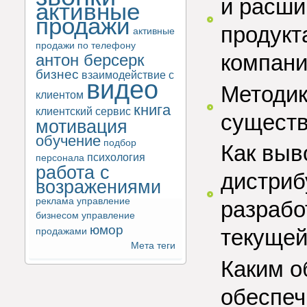
и расши
активные
продажи
продукт
активные
продажи по телефону
компан
антон берсерк
бизнес
взаимодействие с
видео
Методик
клиентом
книга
клиентский сервис
существ
мотивация
обучение
подбор
Как выв
психология
персонала
работа с
дистриб
возражениями
реклама
управление
разрабо
бизнесом
управление
юмор
текущей
продажами
Мета теги
Каким о
обеспеч