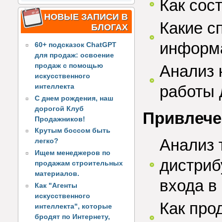
Как сос
НОВЫЕ ЗАПИСИ В
Какие с
БЛОГАХ
информа
60+ подсказок ChatGPT
для продаж: освоение
Анализ 
продаж с помощью
искусственного
работы 
интеллекта
С днем рождения, наш
дорогой Клуб
Привлече
Продажников!
Крутым боссом быть
Анализ 
легко?
Ищем менеджеров по
дистриб
продажам строительных
материалов.
входа в
Как "Агенты
искусственного
Как про
интеллекта", которые
бродят по Интернету,