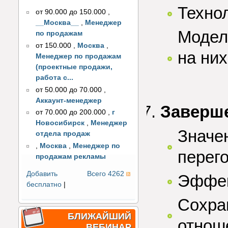
Техно
от 90.000 до 150.000
,
__Москва__
,
Менеджер
Модел
по продажам
от 150.000
,
Москва
,
на них
Менеджер по продажам
(проектные продажи,
работа с...
от 50.000 до 70.000
,
Аккаунт-менеджер
Заверш
от 70.000 до 200.000
,
г
Новосибирск
,
Менеджер
Значе
отдела продаж
,
Москва
,
Менеджер по
перег
продажам рекламы
Добавить
Всего 4262
Эффек
бесплатно
|
Сохра
БЛИЖАЙШИЙ
отнош
ВЕБИНАР