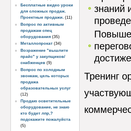
Бесплатные видео уроки
знаний 
для сложных продаж.
Проектные продажи.
(11)
проведе
Вопрос по активным
продажам спец
Повышен
оборудования
(35)
перегов
Металлопрокат
(34)
Возражение "вышлите
достиже
прайс" у закупщиков/
снабженцев
(9)
Вопрос по холодным
Тренинг о
звонкам, цель которых
продажа
образовательных услуг
участвующ
(12)
Продаю осветительные
коммерчес
оборудование, не знаю
кто будет лпр,?
подскажите пожалуйста
(5)