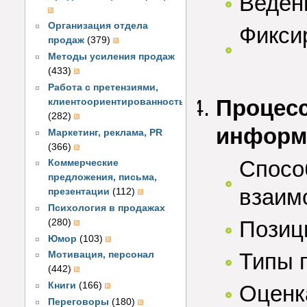
Веден
Организация отдела
Фикси
продаж
(379)
Методы усиления продаж
(433)
Работа с претензиями,
Процесс
клиентоориентированность
(282)
информ
Маркетинг, реклама, PR
(366)
Спосо
Коммерческие
предложения, письма,
взаим
презентации
(112)
Психология в продажах
Позиц
(280)
Юмор
(103)
Типы 
Мотивация, персонал
(442)
Книги
(166)
Оценк
Переговоры
(180)