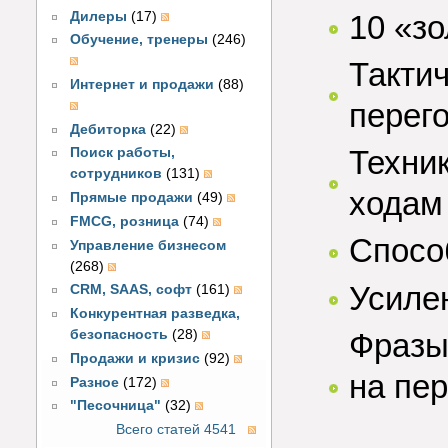
Дилеры
(17)
10 «з
Обучение, тренеры
(246)
Такти
Интернет и продажи
(88)
перег
Дебиторка
(22)
Техни
Поиск работы,
сотрудников
(131)
ходам
Прямые продажи
(49)
FMCG, розница
(74)
Спосо
Управление бизнесом
(268)
Усиле
CRM, SAAS, софт
(161)
Конкурентная разведка,
Фразы
безопасность
(28)
Продажи и кризис
(92)
на пе
Разное
(172)
"Песочница"
(32)
Всего статей 4541