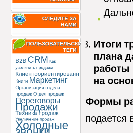
Дальн
СЛЕДИТЕ ЗА
НАМИ
Итоги т
ПОЛЬЗОВАТЕЛЬСКИЕ
ТЕГИ
плана д
CRM
B2B
Как
работы 
увеличить продажи
Клиентоориентированность
на осно
Маркетинг
Книги
Организация отдела
продаж
Отдел продаж
Формы р
Переговоры
Продажи
Техника продаж
подается 
Увеличение продаж
Холодные
звонки