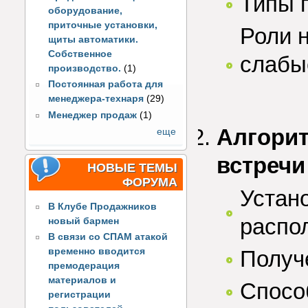
Типы 
оборудование,
приточные установки,
Роли 
щиты автоматики.
Собственное
слабы
производство.
(1)
Постоянная работа для
менеджера-технаря
(29)
Менеджер продаж
(1)
Алгорит
еще
встречи
НОВЫЕ ТЕМЫ
ФОРУМА
Устано
В Клубе Продажников
распо
новый бармен
В связи со СПАМ атакой
Получ
временно вводится
премодерация
материалов и
Спосо
регистрации