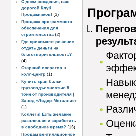
С днем рождения, наш
дорогой Клуб
Програм
Продажников!
(3)
Продажа программного
Перегов
обеспечения для
строительства
(2)
результ
Где принимают решение
отдать деньги на
Факто
благотворительность?
(4)
эффек
Старший оператор в
колл-центр
(1)
Навык
Купить кран-балки
грузоподъемностью 5
менед
тонн от производителя |
Завод «Лидер-Металлист
Разли
(1)
Коллеги! Есть желание
Оценк
развлечься и заработать
в свободное время?
(16)
Продам вентиляционное