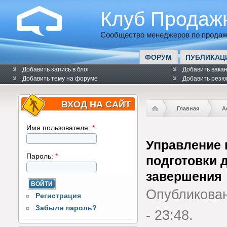
Клуб Продаж
Сообщество менеджеров по продаж
ФОРУМ
ПУБЛИКАЦ
Добавить запись в блог
Добавить вака
Добавить тему на форуме
Добавить резю
ВХОД НА САЙТ
Главная
А
Имя пользователя:
*
Управление 
Пароль:
*
подготовки 
завершения
Опубликова
Регистрация
Забыли пароль?
- 23:48.