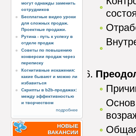
Контр
могут однажды заменить
сотрудников
состо
Бесплатные видео уроки
для сложных продаж.
Отраб
Проектные продажи.
Рутина - путь к успеху в
Внутр
отделе продаж
Советы по повышению
конверсии продаж через
переписку
Когнитивные искажения:
Преодо
какие бывают и можно ли
избавиться
Причи
Скрипты в b2b-продажах:
между эффективностью
Основ
и творчеством
подробнее
возра
НОВЫЕ
Общая
ВАКАНСИИ