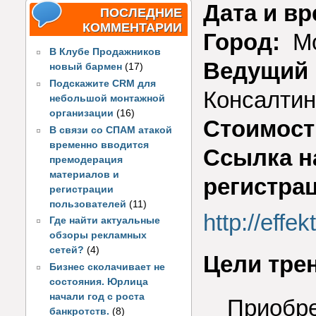
Дата и в
ПОСЛЕДНИЕ
КОММЕНТАРИИ
Город:
Мо
В Клубе Продажников
Ведущий 
новый бармен
(17)
Подскажите CRM для
Консалтин
небольшой монтажной
организации
(16)
Стоимост
В связи со СПАМ атакой
временно вводится
Ссылка н
премодерация
материалов и
регистра
регистрации
пользователей
(11)
http://effe
Где найти актуальные
обзоры рекламных
сетей?
(4)
Цели тре
Бизнес сколачивает не
состояния. Юрлица
начали год с роста
Приобре
банкротств.
(8)