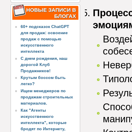
НОВЫЕ ЗАПИСИ В
Процесс
БЛОГАХ
эмоция
60+ подсказок ChatGPT
для продаж: освоение
Воздей
продаж с помощью
искусственного
собес
интеллекта
С днем рождения, наш
Невер
дорогой Клуб
Продажников!
Типоло
Крутым боссом быть
легко?
Резул
Ищем менеджеров по
продажам строительных
материалов.
Спосо
Как "Агенты
манип
искусственного
интеллекта", которые
бродят по Интернету,