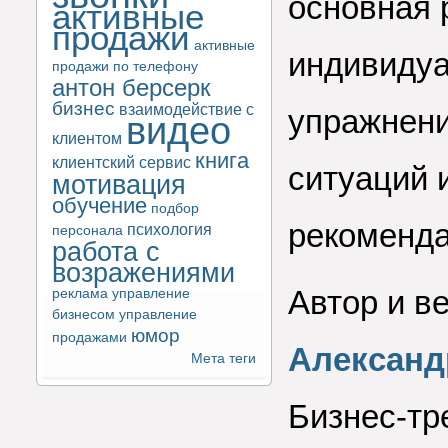
основная 
активные
продажи
активные
индивидуа
продажи по телефону
антон берсерк
бизнес
взаимодействие с
упражнени
видео
клиентом
книга
клиентский сервис
ситуаций 
мотивация
обучение
подбор
рекоменда
психология
персонала
работа с
возражениями
Автор и в
реклама
управление
бизнесом
управление
юмор
продажами
Александ
Мета теги
Бизнес-тр