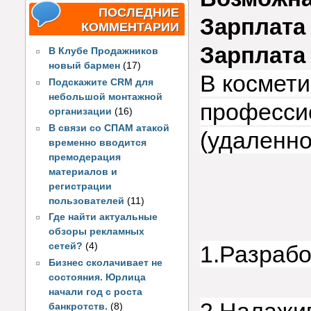
ПОСЛЕДНИЕ
Зарплата 
КОММЕНТАРИИ
Зарплата
В Клубе Продажников
новый бармен
(17)
В космет
Подскажите CRM для
небольшой монтажной
професси
организации
(16)
В связи со СПАМ атакой
(удаленн
временно вводится
премодерация
материалов и
регистрации
пользователей
(11)
Где найти актуальные
обзоры рекламных
1.Разрабо
сетей?
(4)
Бизнес сколачивает не
состояния. Юрлица
начали год с роста
банкротств.
(8)