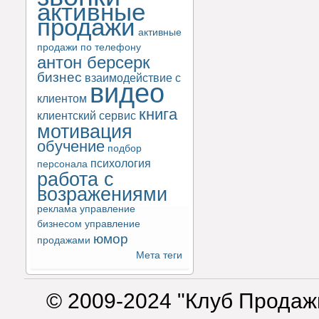
активные
продажи
активные
продажи по телефону
антон берсерк
бизнес
взаимодействие с
видео
клиентом
книга
клиентский сервис
мотивация
обучение
подбор
психология
персонала
работа с
возражениями
реклама
управление
бизнесом
управление
юмор
продажами
Мета теги
© 2009-2024 "Клуб Продаж