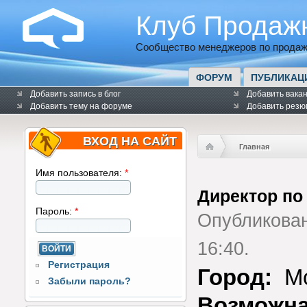
Клуб Продаж
Сообщество менеджеров по продаж
ФОРУМ
ПУБЛИКАЦ
Добавить запись в блог
Добавить вака
Добавить тему на форуме
Добавить резю
ВХОД НА САЙТ
Главная
Имя пользователя:
*
Директор по
Пароль:
*
Опубликова
16:40.
Регистрация
Город:
Мо
Забыли пароль?
Возможна