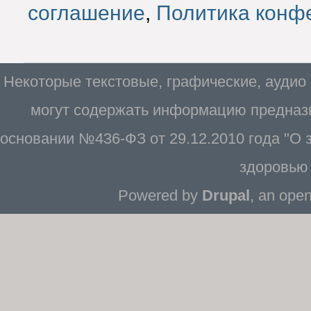
соглашение
,
Политика конф
Некоторые текстовые, графические, аудио
могут содержать информацию предназн
основании №436-ФЗ от 29.12.2010 года "О
здоровью 
Powered by
Drupal
, an ope