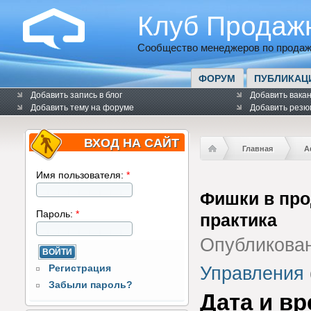
Клуб Продаж
Сообщество менеджеров по продаж
ФОРУМ
ПУБЛИКАЦ
Добавить запись в блог
Добавить вака
Добавить тему на форуме
Добавить резю
ВХОД НА САЙТ
Главная
А
Имя пользователя:
*
Фишки в про
Пароль:
*
практика
Опубликова
Регистрация
Управления
Забыли пароль?
Дата и в