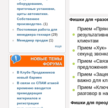
оборудование,
приточные установки,
щиты автоматики.
Фишки для «разог
Собственное
производство.
(1)
Прием «Пряни
Постоянная работа для
результативн
менеджера-технаря
(29)
клиентам
Менеджер продаж
(1)
еще
Прием «Хук» 
секунд звонк
НОВЫЕ ТЕМЫ
Прием «Связк
ФОРУМА
предложения 
В Клубе Продажников
Прием «Зацеп
новый бармен
важно для к
В связи со СПАМ атакой
Прием «Ключе
временно вводится
разговор в на
премодерация
материалов и
Фишки для прео
регистрации