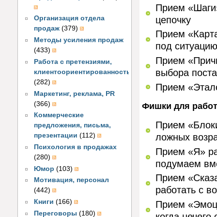
Прием «Шаги»
цепочку
Организация отдела
продаж
(379)
Прием «Карт
Методы усиления продаж
под ситуацию
(433)
Прием «Причи
Работа с претензиями,
выбора пост
клиентоориентированность
(282)
Прием «Этало
Маркетинг, реклама, PR
(366)
Фишки для рабо
Коммерческие
Прием «Блок
предложения, письма,
ложных возр
презентации
(112)
Психология в продажах
Прием «Я» ра
(280)
подумаем вм
Юмор
(103)
Прием «Сказа
Мотивация, персонал
работать с в
(442)
Книги
(166)
Прием «Эмоци
Переговоры
(180)
когда нечего