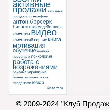
активные
продажи
активные
продажи по телефону
антон берсерк
бизнес
взаимодействие с
видео
клиентом
книга
клиентский сервис
мотивация
обучение
подбор
психология
персонала
работа с
возражениями
реклама
управление
бизнесом
управление
юмор
продажами
Мета теги
© 2009-2024 "Клуб Продаж