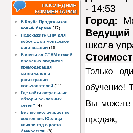
ПОСЛЕДНИЕ
- 14:53
КОММЕНТАРИИ
Город:
Мо
В Клубе Продажников
новый бармен
(17)
Ведущий 
Подскажите CRM для
небольшой монтажной
школа упр
организации
(16)
Стоимост
В связи со СПАМ атакой
временно вводится
премодерация
Только од
материалов и
регистрации
обучение! 
пользователей
(11)
Где найти актуальные
обзоры рекламных
Вы можете 
сетей?
(4)
Бизнес сколачивает не
продаж,
состояния. Юрлица
начали год с роста
банкротств.
(8)