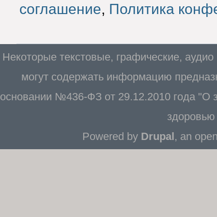
соглашение
,
Политика конф
Некоторые текстовые, графические, аудио
могут содержать информацию предназн
основании №436-ФЗ от 29.12.2010 года "О
здоровью 
Powered by
Drupal
, an ope