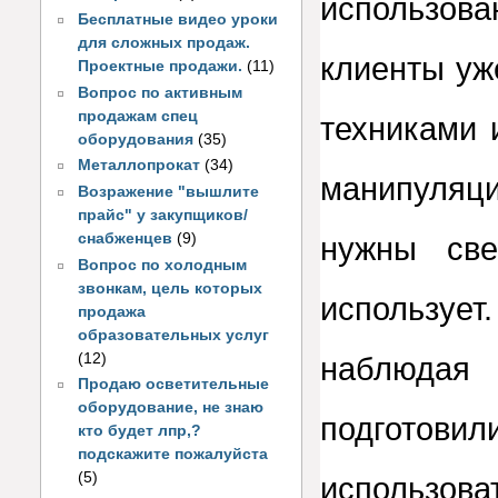
использов
Бесплатные видео уроки
для сложных продаж.
клиенты уж
Проектные продажи.
(11)
Вопрос по активным
продажам спец
техниками 
оборудования
(35)
Металлопрокат
(34)
манипуляц
Возражение "вышлите
прайс" у закупщиков/
снабженцев
(9)
нужны св
Вопрос по холодным
звонкам, цель которых
использу
продажа
образовательных услуг
(12)
наблюдая
Продаю осветительные
оборудование, не знаю
подготовил
кто будет лпр,?
подскажите пожалуйста
(5)
использов