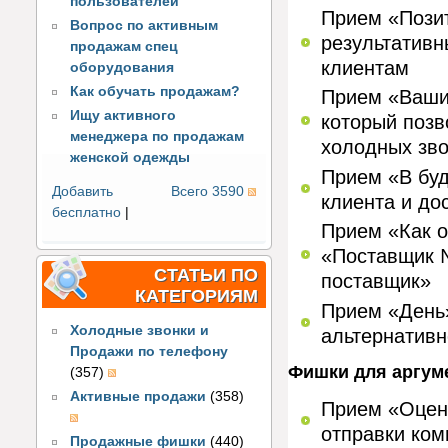
пользователей
Прием «Позит
Вопрос по активным
результативн
продажам спец
клиентам
оборудования
Как обучать продажам?
Прием «Ваши»
Ищу активного
который позв
менеджера по продажам
холодных зво
женской одежды
Прием «В бу
Добавить
Всего 3590
клиента и до
бесплатно
|
Прием «Как о
«Поставщик №
СТАТЬИ ПО
поставщик»
КАТЕГОРИЯМ
Прием «День»
Холодные звонки и
альтернативн
Продажи по телефону
Фишки для аргум
(357)
Активные продажи
(358)
Прием «Оценк
отправки ком
Продажные фишки
(440)