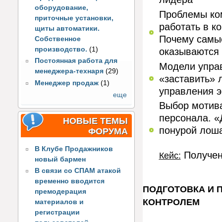
оборудование,
Проблемы ко
приточные установки,
работать в к
щиты автоматики.
Почему самы
Собственное
производство.
(1)
оказываются
Постоянная работа для
Модели управ
менеджера-технаря
(29)
«заставить» 
Менеджер продаж
(1)
управления 
еще
Выбор мотив
персонала. «
НОВЫЕ ТЕМЫ
понурой лош
ФОРУМА
В Клубе Продажников
Получен
Кейс:
новый бармен
В связи со СПАМ атакой
временно вводится
ПОДГОТОВКА И 
премодерация
КОНТРОЛЕМ
материалов и
регистрации