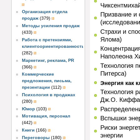
Чиксентмиха
Организация отдела
Призвание и 
продаж
(379)
(исследовани
Методы усиления продаж
Страхи и спо
(433)
Ялома)
Работа с претензиями,
клиентоориентированность
Концентрация
(282)
Наполеона Х
Маркетинг, реклама, PR
Технология п
(366)
Питерса)
Коммерческие
предложения, письма,
Энергия как 
презентации
(112)
Технология р
Психология в продажах
Дж.О. Киффа
(280)
Распределени
Юмор
(103)
Мотивация, персонал
Вспышки энер
(442)
Риски энерге
Книги
(166)
энергии
Переговоры
(180)