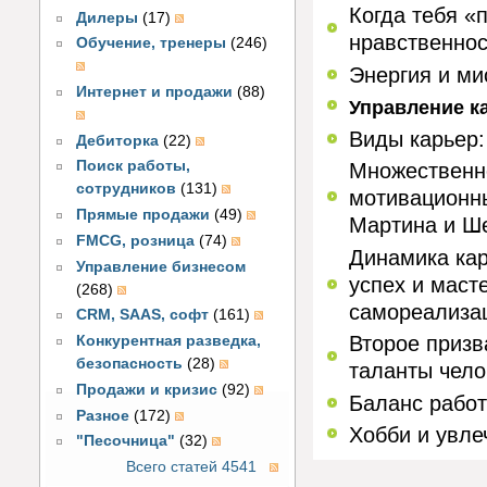
Когда тебя «
Дилеры
(17)
нравственнос
Обучение, тренеры
(246)
Энергия и ми
Интернет и продажи
(88)
Управление к
Виды карьер:
Дебиторка
(22)
Поиск работы,
Множественно
сотрудников
(131)
мотивационн
Прямые продажи
(49)
Мартина и Ш
FMCG, розница
(74)
Динамика кар
Управление бизнесом
успех и масте
(268)
самореализа
CRM, SAAS, софт
(161)
Второе призв
Конкурентная разведка,
безопасность
(28)
таланты чело
Продажи и кризис
(92)
Баланс работ
Разное
(172)
Хобби и увле
"Песочница"
(32)
Всего статей 4541