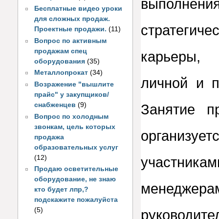
выполнени
Бесплатные видео уроки
для сложных продаж.
стратегиче
Проектные продажи.
(11)
Вопрос по активным
продажам спец
карьеры,
оборудования
(35)
Металлопрокат
(34)
личной и 
Возражение "вышлите
прайс" у закупщиков/
снабженцев
(9)
Занятие п
Вопрос по холодным
звонкам, цель которых
организуе
продажа
образовательных услуг
(12)
участникам
Продаю осветительные
оборудование, не знаю
менеджера
кто будет лпр,?
подскажите пожалуйста
(5)
руководит