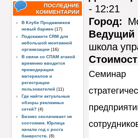
ПОСЛЕДНИЕ
- 12:21
КОММЕНТАРИИ
Город:
Мо
В Клубе Продажников
новый бармен
(17)
Ведущий 
Подскажите CRM для
небольшой монтажной
школа упр
организации
(16)
Стоимост
В связи со СПАМ атакой
временно вводится
премодерация
Семинар
материалов и
регистрации
стратеги
пользователей
(11)
Где найти актуальные
обзоры рекламных
предприяти
сетей?
(4)
Бизнес сколачивает не
сотруднико
состояния. Юрлица
начали год с роста
банкротств.
(8)