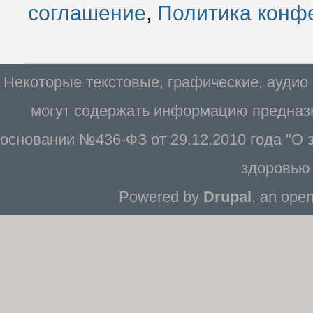
соглашение
,
Политика конф
Некоторые текстовые, графические, аудио
могут содержать информацию предназн
основании №436-ФЗ от 29.12.2010 года "О
здоровью 
Powered by
Drupal
, an ope