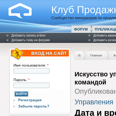
Клуб Продаж
Сообщество менеджеров по продаж
ФОРУМ
ПУБЛИКАЦ
Добавить запись в блог
Добавить вака
Добавить тему на форуме
Добавить резю
ВХОД НА САЙТ
Главная
А
Имя пользователя:
*
Искусство у
Пароль:
*
командой
Опубликова
Регистрация
Управления
Забыли пароль?
Дата и в