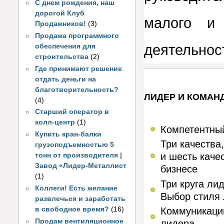
С днем рождения, наш
дорогой Клуб
малого и
Продажников!
(3)
Продажа программного
деятельнос
обеспечения для
строительства
(2)
Где принимают решение
отдать деньги на
благотворительность?
ЛИДЕР И КОМАН
(4)
Старший оператор в
колл-центр
(1)
Компетентный
Купить кран-балки
Три качества
грузоподъемностью 5
и шесть каче
тонн от производителя |
Завод «Лидер-Металлист
бизнесе
(1)
Три круга ли
Коллеги! Есть желание
Выбор стиля 
развлечься и заработать
в свободное время?
(16)
Коммуникации
Продам вентиляционное
лидера