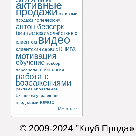
активные
продажи
активные
продажи по телефону
антон берсерк
бизнес
взаимодействие с
видео
клиентом
книга
клиентский сервис
мотивация
обучение
подбор
психология
персонала
работа с
возражениями
реклама
управление
бизнесом
управление
юмор
продажами
Мета теги
© 2009-2024 "Клуб Продаж