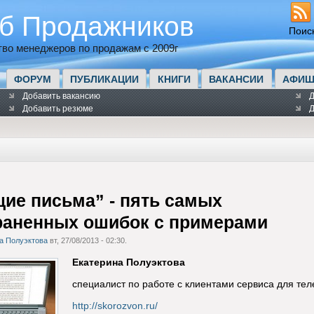
б Продажников
Поис
во менеджеров по продажам с 2009г
ФОРУМ
ПУБЛИКАЦИИ
КНИГИ
ВАКАНСИИ
АФИШ
Добавить вакансию
Д
Добавить резюме
Д
ие письма” - пять самых
раненных ошибок с примерами
а Полуэктова
вт, 27/08/2013 - 02:30.
Екатерина Полуэктова
специалист по работе с клиентами сервиса для т
http://skorozvon.ru/