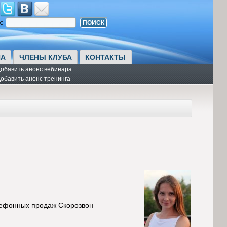
к:
А
ЧЛЕНЫ КЛУБА
КОНТАКТЫ
обавить анонс вебинара
обавить анонс тренинга
елефонных продаж Скорозвон