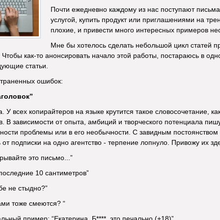
Почти ежедневно каждому из нас поступают письм
услугой, купить продукт или приглашениями на тре
плохие, и привести много интересных примеров не
Мне бы хотелось сделать небольшой цикл статей 
 Чтобы как-то анонсировать начало этой работы, постараюсь в одн
ующие статьи.
страненных ошибок:
аголовок”
а. У всех копирайтеров на языке крутится такое словосочетание, к
. В зависимости от опыта, амбиций и творческого потенциала пиш
ности проблемы или в его необычности. С завидным постоянством
 от подписки на одно агентство - терпение лопнуло. Привожу их зд
рывайте это письмо...”
последние 10 сантиметров”
бе не стыдно?”
ами тоже смеются? “
альный пример: “Екатерина, Б****, это печально (+18)”.