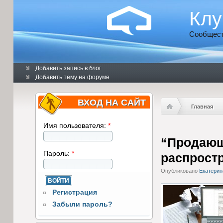
Клу
Сообщест
Добавить запись в блог
Добавить тему на форуме
ВХОД НА САЙТ
Главная
Имя пользователя:
*
“Продающ
Пароль:
*
распрост
Опубликовано
Екатерин
Регистрация
Забыли пароль?