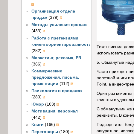
Организация отдела
продаж
(379)
Методы усиления продаж
(433)
Работа с претензиями,
клиентоориентированность
Текст письма долж
(282)
использовать разн
Маркетинг, реклама, PR
5. Обманутые над
(366)
Коммерческие
Часто приходят пи
предложения, письма,
полезной книги ил
презентации
(112)
Point, а видео-тре
Психология в продажах
Один раз клиенты 
(280)
клиенты с удоволь
Юмор
(103)
С обманутыми же н
Мотивация, персонал
реквизиты. В коне
(442)
Книги
(166)
Подводя итог. Еже
аккуратное, челов
Переговоры
(180)