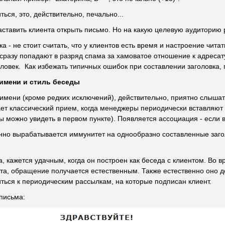
ться, это, действительно, печально...
аставить клиента открыть письмо. Но на какую целевую аудиторию 
ка - не стоит считать, что у клиентов есть время и настроение чи
сразу попадают в разряд спама за хамоватое отношение к адресату
овек. Как избежать типичных ошибок при составлении заголовка, п
 имени и стиль беседы
 имени (кроме редких исключений), действительно, приятно слышать
ет классический прием, когда менеджеры периодически вставляют им
ы можно увидеть в первом пункте). Появляется ассоциация - если в
нно вырабатывается иммунитет на однообразно составленные заголо
та, кажется удачным, когда он построен как беседа с клиентом. Во
а, обращение получается естественным. Также естественно оно д
иться к периодическим рассылкам, на которые подписан клиент.
письма: