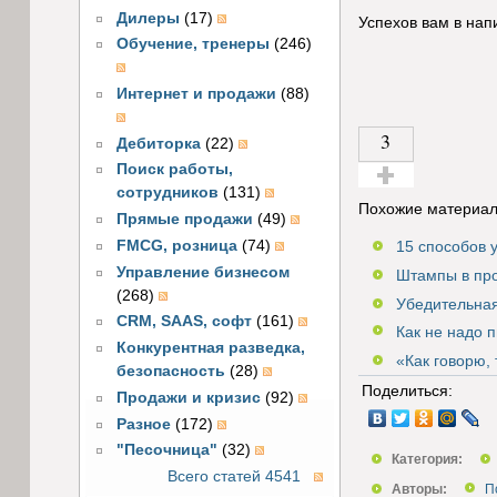
Дилеры
(17)
Успехов вам в на
Обучение, тренеры
(246)
Интернет и продажи
(88)
3
Дебиторка
(22)
Поиск работы,
сотрудников
(131)
Голос за!
Похожие материал
Прямые продажи
(49)
FMCG, розница
(74)
15 способов 
Управление бизнесом
Штампы в про
(268)
Убедительная
CRM, SAAS, софт
(161)
Как не надо 
Конкурентная разведка,
«Как говорю, 
безопасность
(28)
Поделиться:
Продажи и кризис
(92)
Разное
(172)
"Песочница"
(32)
Категория:
Всего статей 4541
Авторы:
П