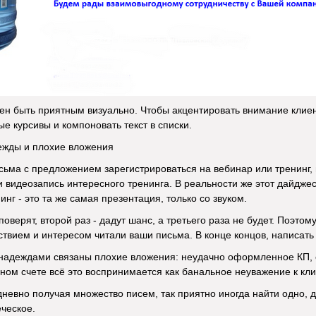
ен быть приятным визуально. Чтобы акцентировать внимание клие
ые курсивы и компоновать текст в списки.
ежды и плохие вложения
сьма с предложением зарегистрироваться на вебинар или тренинг,
и видеозапись интересного тренинга. В реальности же этот дайджес
нинг - это та же самая презентация, только со звуком.
поверят, второй раз - дадут шанс, а третьего раза не будет. Поэто
ствием и интересом читали ваши письма. В конце концов, написать 
адеждами связаны плохие вложения: неудачно оформленное КП, сче
чном счете всё это воспринимается как банальное неуважение к кли
дневно получая множество писем, так приятно иногда найти одно, 
еческое.