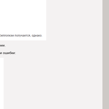
рии.
ри ошибки: