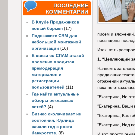
ПОСЛЕДНИЕ
КОММЕНТАРИИ
В Клубе Продажников
новый бармен
(17)
писем и вложений.
Подскажите CRM для
посвящены послед
небольшой монтажной
организации
(16)
Итак, пять распро
В связи со СПАМ атакой
1. “Цепляющий з
временно вводится
премодерация
Начнем с заголовк
материалов и
продающих текстов
регистрации
отражении актуаль
пользователей
(11)
пока не отказалась
Где найти актуальные
“Екатерина, Не отк
обзоры рекламных
“Екатерина, Ваши 
сетей?
(4)
Бизнес сколачивает не
“Екатерина, Как те
состояния. Юрлица
“Екатерина, Над в
начали год с роста
банкротств.
(8)
И вот, просто гени