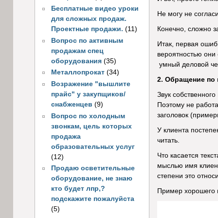
Бесплатные видео уроки
Не могу не согласи
для сложных продаж.
Проектные продажи.
(11)
Конечно, сложно з
Вопрос по активным
Итак, первая ошиб
продажам спец
вероятностью они 
оборудования
(35)
умный деловой чел
Металлопрокат
(34)
2. Обращение по
Возражение "вышлите
прайс" у закупщиков/
Звук собственного
снабженцев
(9)
Поэтому не работа
заголовок (пример
Вопрос по холодным
звонкам, цель которых
У клиента постепе
продажа
читать.
образовательных услуг
Что касается текс
(12)
мыслью имя клиент
Продаю осветительные
степени это относ
оборудование, не знаю
кто будет лпр,?
Пример хорошего 
подскажите пожалуйста
(5)