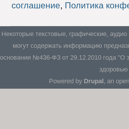
соглашение
,
Политика конф
Некоторые текстовые, графические, аудио
могут содержать информацию предназн
основании №436-ФЗ от 29.12.2010 года "О
здоровью 
Powered by
Drupal
, an ope