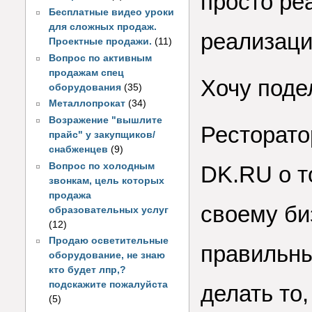
просто ре
Бесплатные видео уроки
для сложных продаж.
реализаци
Проектные продажи.
(11)
Вопрос по активным
продажам спец
Хочу поде
оборудования
(35)
Металлопрокат
(34)
Возражение "вышлите
Ресторато
прайс" у закупщиков/
снабженцев
(9)
Вопрос по холодным
DK.RU о т
звонкам, цель которых
продажа
своему би
образовательных услуг
(12)
Продаю осветительные
правильны
оборудование, не знаю
кто будет лпр,?
подскажите пожалуйста
делать то,
(5)