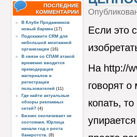
ПОСЛЕДНИЕ
Опубликова
КОММЕНТАРИИ
В Клубе Продажников
Если это с
новый бармен
(17)
Подскажите CRM для
небольшой монтажной
изобретат
организации
(16)
В связи со СПАМ атакой
временно вводится
На http://
премодерация
материалов и
регистрации
говорят о
пользователей
(11)
Где найти актуальные
копать, то
обзоры рекламных
сетей?
(4)
Бизнес сколачивает не
упирается
состояния. Юрлица
начали год с роста
банкротств.
(8)