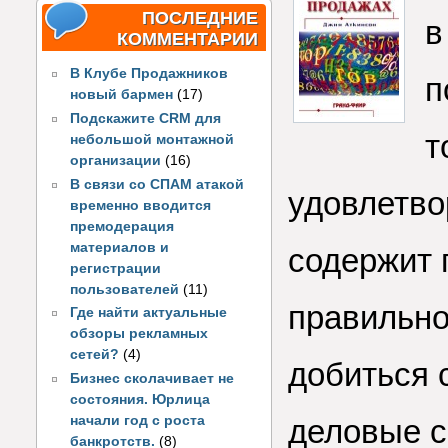
ПОСЛЕДНИЕ
в
КОММЕНТАРИИ
В Клубе Продажников
п
новый бармен
(17)
Подскажите CRM для
т
небольшой монтажной
организации
(16)
В связи со СПАМ атакой
удовлетво
временно вводится
премодерация
материалов и
содержит 
регистрации
пользователей
(11)
правильно
Где найти актуальные
обзоры рекламных
сетей?
(4)
добиться 
Бизнес сколачивает не
состояния. Юрлица
начали год с роста
деловые с
банкротств.
(8)