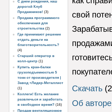
как справ
С днем рождения, наш
дорогой Клуб
Продажников!
(3)
свой поте
Продажа программного
обеспечения для
Зарабатыв
строительства
(2)
Где принимают решение
отдать деньги на
продажами
благотворительность?
(4)
готовитес
Старший оператор в
колл-центр
(1)
Купить кран-балки
покупателе
грузоподъемностью 5
тонн от производителя |
Завод «Лидер-Металлист
Скачать
(2
(1)
Коллеги! Есть желание
развлечься и заработать
Об авторе
в свободное время?
(16)
Продам вентиляционное