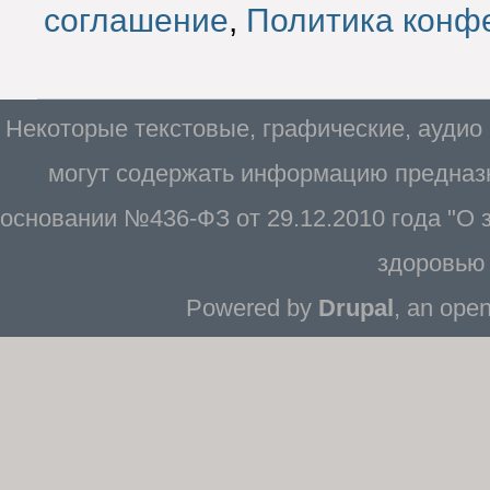
соглашение
,
Политика конф
Некоторые текстовые, графические, аудио
могут содержать информацию предназн
основании №436-ФЗ от 29.12.2010 года "О
здоровью 
Powered by
Drupal
, an ope