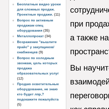
Бесплатные видео уроки
сотруднич
для сложных продаж.
Проектные продажи.
(11)
Вопрос по активным
при прода
продажам спец
оборудования
(35)
а также н
Металлопрокат
(34)
Возражение "вышлите
прайс" у закупщиков/
пространс
снабженцев
(9)
Вопрос по холодным
звонкам, цель которых
Вы научит
продажа
образовательных услуг
(12)
взаимодей
Продаю осветительные
оборудование, не знаю
переговор
кто будет лпр,?
подскажите пожалуйста
(5)