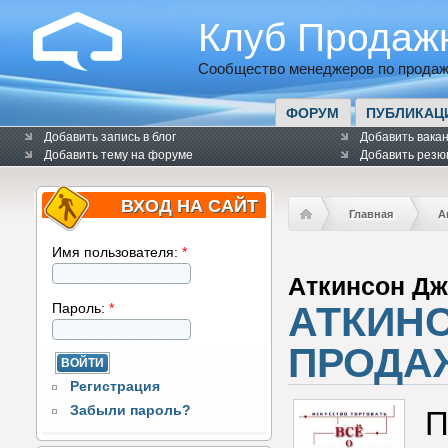
Клуб Продаж
Сообщество менеджеров по продаж
ФОРУМ
ПУБЛИКАЦ
Добавить запись в блог
Добавить вака
Добавить тему на форуме
Добавить резю
ВХОД НА САЙТ
Главная
А
Имя пользователя:
*
Аткинсон Д
АТКИНС
Пароль:
*
ПРОДА
Регистрация
Забыли пароль?
П