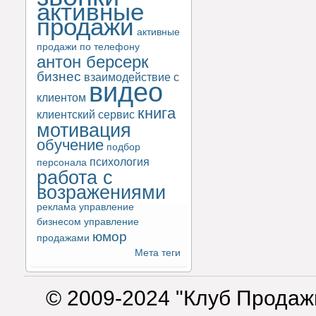
активные
продажи
активные
продажи по телефону
антон берсерк
бизнес
взаимодействие с
видео
клиентом
книга
клиентский сервис
мотивация
обучение
подбор
психология
персонала
работа с
возражениями
реклама
управление
бизнесом
управление
юмор
продажами
Мета теги
© 2009-2024 "Клуб Продаж