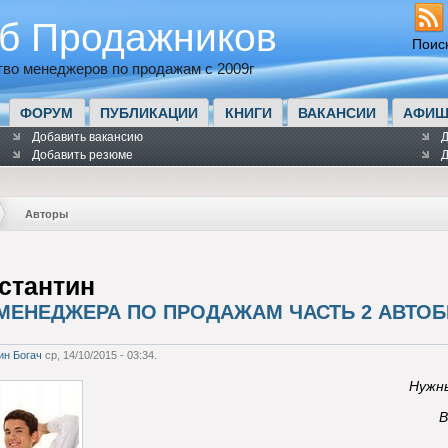
б Продажников
Поис
во менеджеров по продажам с 2009г
ФОРУМ
ПУБЛИКАЦИИ
КНИГИ
ВАКАНСИИ
АФИШ
Добавить вакансию
Д
Добавить резюме
Д
Авторы
стантин
МЕНЕДЖЕРА ПО ПРОДАЖАМ ЧАСТЬ 2 АВТО
ин Богач
ср, 14/10/2015 - 03:34.
Нужны
В