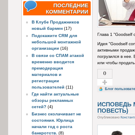
ПОСЛЕДНИЕ
КОММЕНТАРИИ
В Клубе Продажников
новый бармен
(17)
Глава 1 "Goodself c
Подскажите CRM для
небольшой монтажной
Идея "Goodself co
организации
(16)
активными продажа
В связи со СПАМ атакой
погрузился в нее. 
временно вводится
или чтобы продать
премодерация
0
материалов и
регистрации
пользователей
(11)
Голос за!
Блог пользовате
Где найти актуальные
обзоры рекламных
ИСПОВЕДЬ 
сетей?
(4)
ПОВЕСТЬ)
Бизнес сколачивает не
Опубликовано
Констант
состояния. Юрлица
начали год с роста
банкротств.
(8)