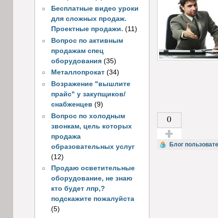
Бесплатные видео уроки
для сложных продаж.
Проектные продажи.
(11)
Вопрос по активным
продажам спец
оборудования
(35)
Металлопрокат
(34)
Возражение "вышлите
прайс" у закупщиков/
снабженцев
(9)
Вопрос по холодным
0
звонкам, цель которых
продажа
Голос за!
Блог пользовате
образовательных услуг
(12)
Продаю осветительные
оборудование, не знаю
кто будет лпр,?
подскажите пожалуйста
(5)