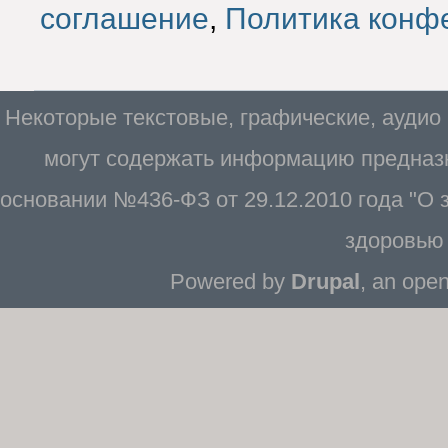
соглашение
,
Политика конф
Некоторые текстовые, графические, аудио
могут содержать информацию предназн
основании №436-ФЗ от 29.12.2010 года "О
здоровью 
Powered by
Drupal
, an ope