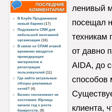
ПОСЛЕДНИЕ
ленивый м
КОММЕНТАРИИ
В Клубе Продажников
посещал н
новый бармен
(17)
Подскажите CRM для
техникам 
небольшой монтажной
организации
(16)
В связи со СПАМ атакой
от давно 
временно вводится
премодерация
материалов и
AIDA, до 
регистрации
пользователей
(11)
способов 
Где найти актуальные
обзоры рекламных
сетей?
(4)
Существуе
Бизнес сколачивает не
состояния. Юрлица
начали год с роста
клиента, 
банкротств.
(8)