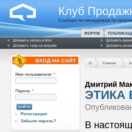
Клуб Продаж
Сообщество менеджеров по продаж
ФОРУМ
ПУБЛИКАЦ
Добавить запись в блог
Добавить вака
Добавить тему на форуме
Добавить резю
ВХОД НА САЙТ
Главная
А
Имя пользователя:
*
Дмитрий Ма
ЭТИКА
Пароль:
*
Опубликова
Регистрация
Забыли пароль?
В настоящ