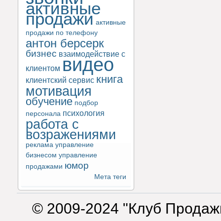
активные
продажи
активные
продажи по телефону
антон берсерк
бизнес
взаимодействие с
видео
клиентом
книга
клиентский сервис
мотивация
обучение
подбор
психология
персонала
работа с
возражениями
реклама
управление
бизнесом
управление
юмор
продажами
Мета теги
© 2009-2024 "Клуб Продаж