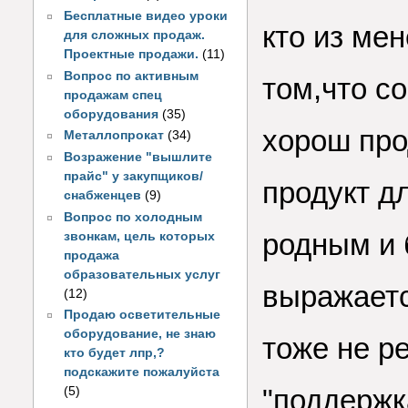
Бесплатные видео уроки
кто из ме
для сложных продаж.
Проектные продажи.
(11)
Вопрос по активным
том,что с
продажам спец
оборудования
(35)
хорош про
Металлопрокат
(34)
Возражение "вышлите
прайс" у закупщиков/
продукт д
снабженцев
(9)
Вопрос по холодным
родным и 
звонкам, цель которых
продажа
образовательных услуг
выражаетс
(12)
Продаю осветительные
оборудование, не знаю
тоже не р
кто будет лпр,?
подскажите пожалуйста
"поддержк
(5)