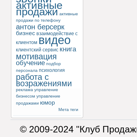
активные
продажи
активные
продажи по телефону
антон берсерк
бизнес
взаимодействие с
видео
клиентом
книга
клиентский сервис
мотивация
обучение
подбор
психология
персонала
работа с
возражениями
реклама
управление
бизнесом
управление
юмор
продажами
Мета теги
© 2009-2024 "Клуб Продаж