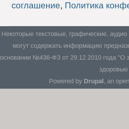
соглашение
,
Политика конф
Некоторые текстовые, графические, аудио
могут содержать информацию предназн
основании №436-ФЗ от 29.12.2010 года "О
здоровью 
Powered by
Drupal
, an ope