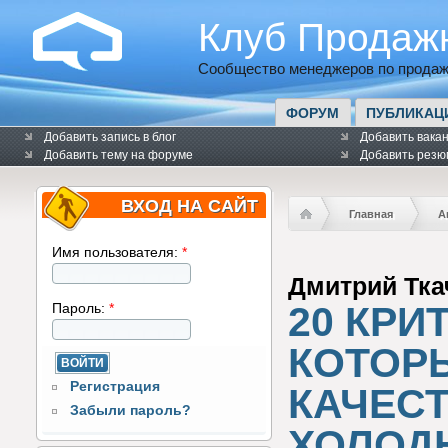
Клуб Продаж
Сообщество менеджеров по продаж
ФОРУМ
ПУБЛИКАЦ
Добавить запись в блог
Добавить вака
Добавить тему на форуме
Добавить резю
ВХОД НА САЙТ
Главная
А
Имя пользователя:
*
Дмитрий Тка
20 КРИ
Пароль:
*
КОТОР
Регистрация
КАЧЕСТ
Забыли пароль?
ХОЛОД