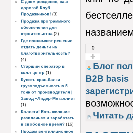
С днем рождения, наш
дорогой Клуб
бестселл
Продажников!
(3)
Продажа программного
обеспечения для
названием
строительства
(2)
Где принимают решение
0
отдать деньги на
благотворительность?
(4)
Голос за!
Блог по
Старший оператор в
колл-центр
(1)
B2B basis
Купить кран-балки
грузоподъемностью 5
зарегистр
тонн от производителя |
Завод «Лидер-Металлист
возможнос
(1)
Коллеги! Есть желание
Читать д
развлечься и заработать
в свободное время?
(16)
Продам вентиляционное