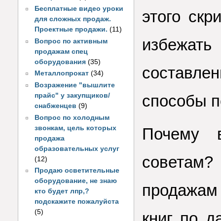
Бесплатные видео уроки
этого скр
для сложных продаж.
Проектные продажи.
(11)
избежать
Вопрос по активным
продажам спец
оборудования
(35)
составле
Металлопрокат
(34)
Возражение "вышлите
прайс" у закупщиков/
способы п
снабженцев
(9)
Вопрос по холодным
звонкам, цель которых
Почему 
продажа
образовательных услуг
советам?
(12)
Продаю осветительные
оборудование, не знаю
продажам
кто будет лпр,?
подскажите пожалуйста
(5)
книг по д