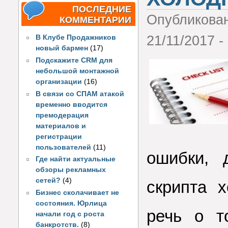
ПОСЛЕДНИЕ
Опубликова
КОММЕНТАРИИ
21/11/2017 -
В Клубе Продажников
новый бармен
(17)
Подскажите CRM для
небольшой монтажной
организации
(16)
В связи со СПАМ атакой
временно вводится
премодерация
материалов и
регистрации
пользователей
(11)
ошибки, 
Где найти актуальные
обзоры рекламных
сетей?
(4)
скрипта 
Бизнес сколачивает не
состояния. Юрлица
речь о т
начали год с роста
банкротств.
(8)