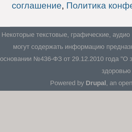
соглашение
,
Политика конф
Некоторые текстовые, графические, аудио
могут содержать информацию предназн
основании №436-ФЗ от 29.12.2010 года "О
здоровью 
Powered by
Drupal
, an ope