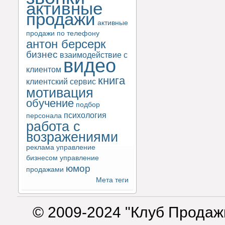
активные
продажи
активные
продажи по телефону
антон берсерк
бизнес
взаимодействие с
видео
клиентом
книга
клиентский сервис
мотивация
обучение
подбор
психология
персонала
работа с
возражениями
реклама
управление
бизнесом
управление
юмор
продажами
Мета теги
© 2009-2024 "Клуб Продаж