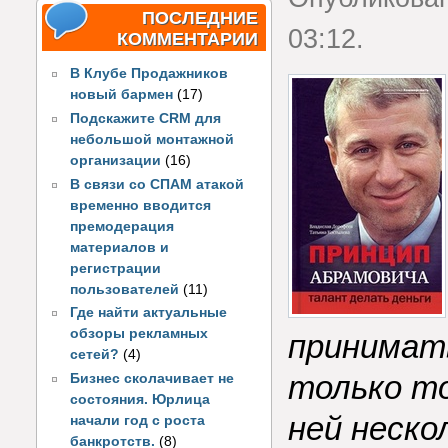
ПОСЛЕДНИЕ
03:12.
КОММЕНТАРИИ
В Клубе Продажников
новый бармен
(17)
Подскажите CRM для
небольшой монтажной
организации
(16)
В связи со СПАМ атакой
временно вводится
премодерация
материалов и
регистрации
пользователей
(11)
Где найти актуальные
обзоры рекламных
принимать
сетей?
(4)
только то
Бизнес сколачивает не
состояния. Юрлица
ней неско
начали год с роста
банкротств.
(8)