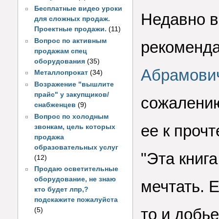
Бесплатные видео уроки
Недавно в
для сложных продаж.
Проектные продажи.
(11)
Вопрос по активным
рекоменда
продажам спец
оборудования
(35)
Абрамович
Металлопрокат
(34)
Возражение "вышлите
прайс" у закупщиков/
сожалению
снабженцев
(9)
Вопрос по холодным
ее к проч
звонкам, цель которых
продажа
образовательных услуг
"Эта книг
(12)
Продаю осветительные
оборудование, не знаю
мечтать. 
кто будет лпр,?
подскажите пожалуйста
то и добь
(5)