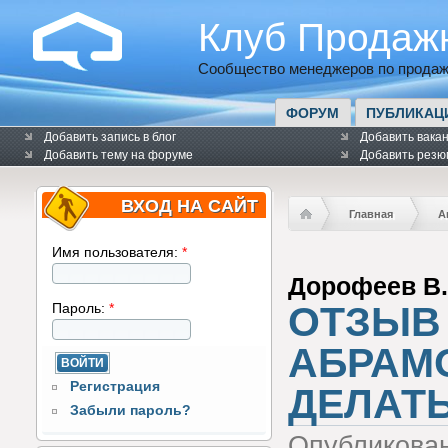
Клуб Продаж
Сообщество менеджеров по продаж
ФОРУМ
ПУБЛИКАЦ
Добавить запись в блог
Добавить вака
Добавить тему на форуме
Добавить резю
ВХОД НА САЙТ
Главная
А
Имя пользователя:
*
Дорофеев В
ОТЗЫВ 
Пароль:
*
АБРАМ
Регистрация
ДЕЛАТЬ
Забыли пароль?
Опубликова