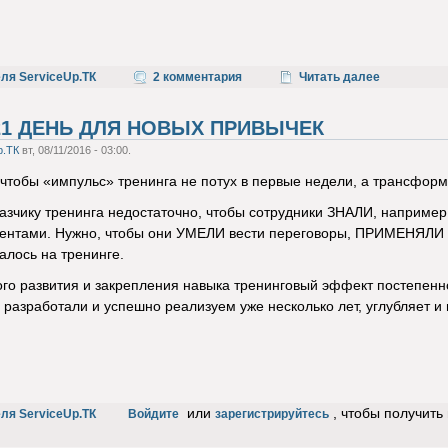
ля ServiceUp.ТК
2 комментария
Читать далее
21 ДЕНЬ ДЛЯ НОВЫХ ПРИВЫЧЕК
p.ТК
вт, 08/11/2016 - 03:00.
, чтобы «импульс» тренинга не потух в первые недели, а трансфо
зчику тренинга недостаточно, чтобы сотрудники ЗНАЛИ, например
ентами. Нужно, чтобы они УМЕЛИ вести переговоры, ПРИМЕНЯЛИ а
алось на тренинге.
го развития и закрепления навыка тренинговый эффект постепенно
 разработали и успешно реализуем уже несколько лет, углубляет и
или
, чтобы получит
ля ServiceUp.ТК
Войдите
зарегистрируйтесь