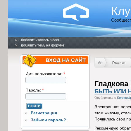
Клу
Сообщест
Добавить запись в блог
Добавить тему на форуме
ВХОД НА САЙТ
Главная
Имя пользователя:
*
Гладкова
Пароль:
*
БЫТЬ ИЛИ Н
Опубликовано
ServiceU
Электронная пере
Регистрация
этом живому, стил
Появились свои пр
Забыли пароль?
Рекомендую обрат