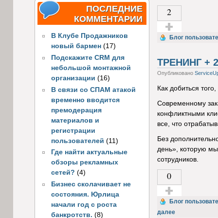
ПОСЛЕДНИЕ
2
КОММЕНТАРИИ
В Клубе Продажников
Голос за!
Блог пользовате
новый бармен
(17)
Подскажите CRM для
ТРЕНИНГ + 
небольшой монтажной
Опубликовано
ServiceU
организации
(16)
Как добиться того
В связи со СПАМ атакой
временно вводится
Современному зака
премодерация
конфликтными кли
материалов и
все, что отрабатыв
регистрации
Без дополнительно
пользователей
(11)
день», которую мы
Где найти актуальные
сотрудников.
обзоры рекламных
сетей?
(4)
0
Бизнес сколачивает не
состояния. Юрлица
Голос за!
Блог пользовате
начали год с роста
далее
банкротств.
(8)