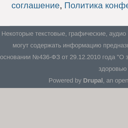
соглашение
,
Политика конф
Некоторые текстовые, графические, аудио
могут содержать информацию предназн
основании №436-ФЗ от 29.12.2010 года "О
здоровью 
Powered by
Drupal
, an ope