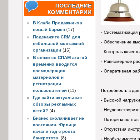
ПОСЛЕДНИЕ
КОММЕНТАРИИ
В Клубе Продажников
новый бармен
(17)
- Систематизация 
Подскажите CRM для
- Обеспечение выс
небольшой монтажной
организации
(16)
- Контроль качеств
В связи со СПАМ атакой
- Равномерное рас
временно вводится
премодерация
- Оперативная раб
материалов и
регистрации
пользователей
(11)
Потребность в дан
Где найти актуальные
- Высокой нагрузк
обзоры рекламных
- Неудовлетворите
сетей?
(4)
Бизнес сколачивает не
- Потери клиентов
состояния. Юрлица
- Отсутствия инст
начали год с роста
банкротств.
(8)
- Необходимости р