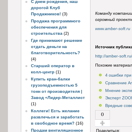
С днем рождения, наш
дорогой Клуб
Команду компании
Продажников!
(3)
огромный проектн
Продажа программного
обеспечения для
www.amber-soft.ru
строительства
(2)
Где принимают решение
отдать деньги на
Источник публик
благотворительность?
http://amber-soft
(4)
Похожие материал
Старший оператор в
колл-центр
(1)
4 ошибки при
Купить кран-балки
Сравнение Am
грузоподъемностью 5
Мнение экспе
тонн от производителя |
Завод «Лидер-Металлист
Эксперт ZOOM
(1)
Вредные сове
Коллеги! Есть желание
0
развлечься и заработать
в свободное время?
(16)
Голос за!
Продам вентиляционное
Поделиться: