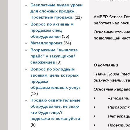
Бесплатные видео уроки
для сложных продаж.
AMBER Service Des
Проектные продажи.
(11)
работает над расш
Вопрос по активным
продажам спец
Основным отличие
оборудования
(35)
позволяющей настр
Металлопрокат
(34)
Возражение "вышлите
прайс" у закупщиков/
снабженцев
(9)
О компании
Вопрос по холодным
«Hawk House Inte
звонкам, цель которых
бизнесу увеличив
продажа
образовательных услуг
Основные направл
(12)
• Автоматизаци
Продаю осветительные
оборудование, не знаю
• Разработка пр
кто будет лпр,?
• Интеграцион
подскажите пожалуйста
(5)
• Проектирова