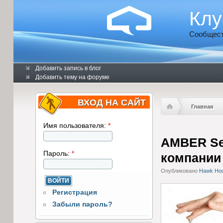
Клу
Сообщест
Добавить запись в блог
Добавить тему на форуме
ВХОД НА САЙТ
Главная
Имя пользователя:
*
AMBER Ser
Пароль:
*
компании
Опубликовано
Hawk Hous
Регистрация
Забыли пароль?