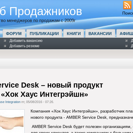
б Продажников
Поис
во менеджеров по продажам с 2009г
ФОРУМ
ПУБЛИКАЦИИ
КНИГИ
ВАКАНСИИ
АФИШ
Добавить вакансию
Д
Добавить резюме
Д
vice Desk – новый продукт
 «Хок Хаус Интегрэйшн»
e Integration
пт, 05/08/2016 - 07:26.
Компания «Хок Хаус Интегрэйшн», разработчик пл
нового продукта - AMBER Service Desk, предназна
AMBER Service Desk будет полезен организациям
для своих клиентов, а также компаниям с большим