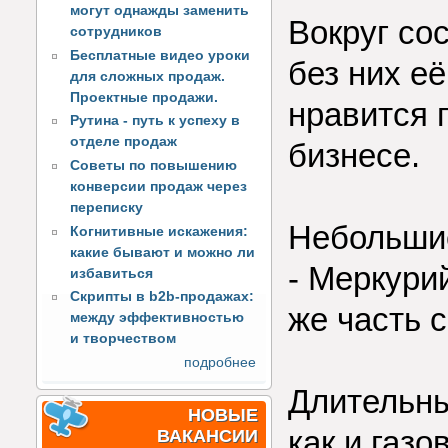
могут однажды заменить
Вокруг со
сотрудников
Бесплатные видео уроки
без них е
для сложных продаж.
Проектные продажи.
нравится 
Рутина - путь к успеху в
отделе продаж
бизнесе.
Советы по повышению
конверсии продаж через
переписку
Небольшие
Когнитивные искажения:
какие бывают и можно ли
- Меркури
избавиться
Скрипты в b2b-продажах:
же часть 
между эффективностью
и творчеством
подробнее
Длительны
НОВЫЕ
как и газо
ВАКАНСИИ