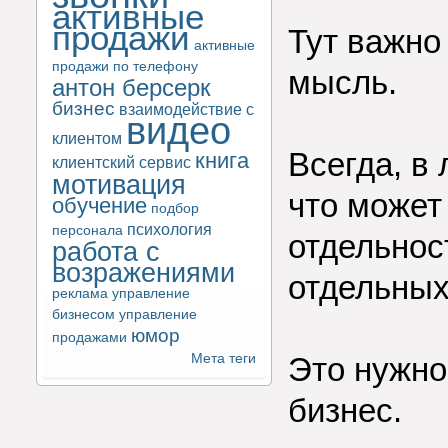
активные
продажи
Тут важно
активные
продажи по телефону
мысль.
антон берсерк
бизнес
взаимодействие с
видео
клиентом
Всегда, в
книга
клиентский сервис
мотивация
что может
обучение
подбор
психология
персонала
отдельност
работа с
возражениями
отдельны
реклама
управление
бизнесом
управление
юмор
продажами
Мета теги
Это нужно
бизнес.