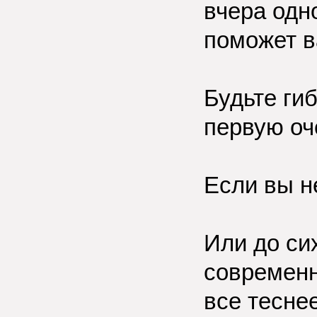
вчера одно
поможет в
Будьте ги
первую оч
Если вы н
Или до сих
современн
все тесне