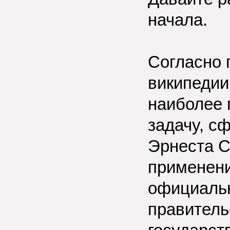
начала.
Согласно 
википедии
наиболее 
задачу, с
Эрнеста С
применени
официаль
правитель