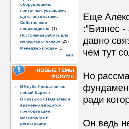
оборудование,
приточные установки,
Еще Алекс
щиты автоматики.
Собственное
:”Бизнес -
производство.
(1)
Постоянная работа для
давно связ
менеджера-технаря
(29)
Менеджер продаж
(1)
чем тут с
еще
НОВЫЕ ТЕМЫ
Но рассма
ФОРУМА
фундамент
В Клубе Продажников
новый бармен
ради кото
В связи со СПАМ атакой
временно вводится
премодерация
материалов и
Он ведь н
регистрации