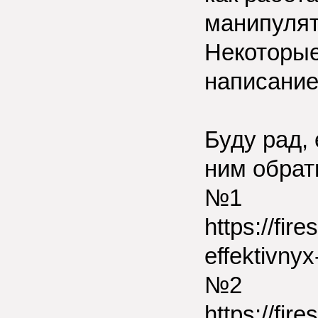
манипулят
Некоторые
написание
Буду рад,
ним обрат
№1
https://fir
effektivny
№2
https://fir