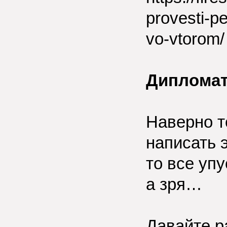
provesti-p
vo-vtorom/
Диплома
Наверно т
написать э
то все уп
а зря…
Давайте р