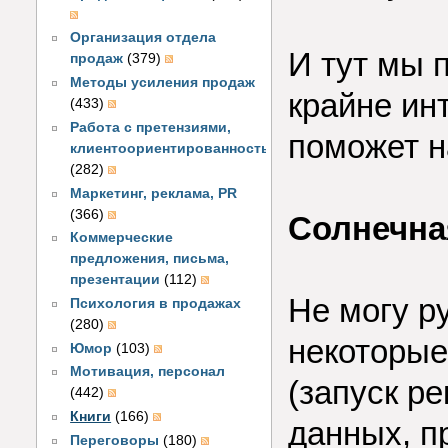
Организация отдела
И тут мы 
продаж
(379)
Методы усиления продаж
крайне ин
(433)
Работа с претензиями,
поможет н
клиентоориентированность
(282)
Маркетинг, реклама, PR
(366)
Солнечна
Коммерческие
предложения, письма,
презентации
(112)
Не могу ру
Психология в продажах
(280)
некоторые
Юмор
(103)
Мотивация, персонал
(запуск р
(442)
Книги
(166)
данных, п
Переговоры
(180)