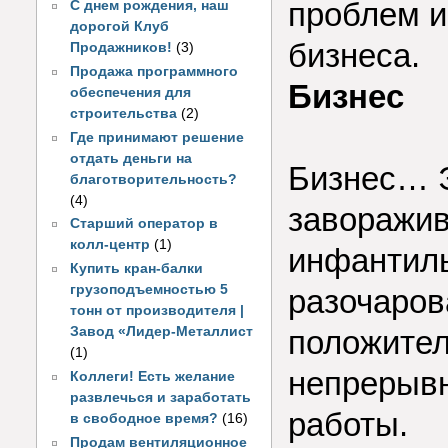
проблем и
С днем рождения, наш
дорогой Клуб
бизнеса.
Продажников!
(3)
Продажа программного
Бизнес
обеспечения для
строительства
(2)
Где принимают решение
отдать деньги на
Бизнес… Э
благотворительность?
(4)
заворажи
Старший оператор в
колл-центр
(1)
инфантил
Купить кран-балки
грузоподъемностью 5
разочаров
тонн от производителя |
Завод «Лидер-Металлист
положите
(1)
непрерыв
Коллеги! Есть желание
развлечься и заработать
работы.
в свободное время?
(16)
Продам вентиляционное