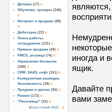
являются,
Дилеры
(17)
Обучение, тренеры
(246)
восприяти
Интернет и продажи
(88)
Дебиторка
(22)
Немудрено
Поиск работы,
сотрудников
(131)
некоторые
Прямые продажи
(49)
иногда и 
FMCG, розница
(74)
Управление бизнесом
ящик.
(268)
CRM, SAAS, софт
(161)
Конкурентная разведка,
безопасность
(28)
Давайте п
Продажи и кризис
(92)
Разное
(172)
вами заме
"Песочница"
(32)
Всего статей 4541