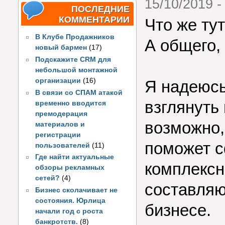
15/10/2019 -
ПОСЛЕДНИЕ
КОММЕНТАРИИ
Что же ту
В Клубе Продажников
А общего,
новый бармен
(17)
Подскажите CRM для
небольшой монтажной
организации
(16)
Я надеюсь
В связи со СПАМ атакой
взглянуть
временно вводится
премодерация
возможно,
материалов и
регистрации
поможет 
пользователей
(11)
Где найти актуальные
комплексн
обзоры рекламных
сетей?
(4)
составляю
Бизнес сколачивает не
состояния. Юрлица
бизнесе.
начали год с роста
банкротств.
(8)