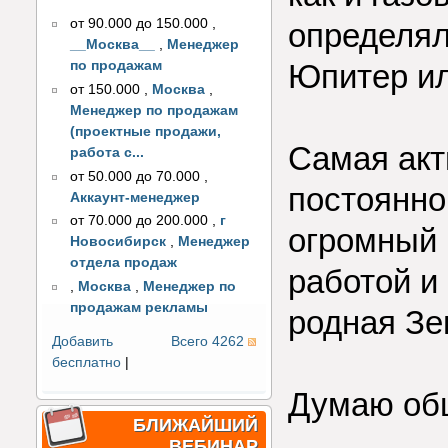
от 90.000 до 150.000
,
определял
__Москва__
,
Менеджер
по продажам
Юпитер ил
от 150.000
,
Москва
,
Менеджер по продажам
(проектные продажи,
Самая акт
работа с...
от 50.000 до 70.000
,
постоянно
Аккаунт-менеджер
от 70.000 до 200.000
,
г
огромный 
Новосибирск
,
Менеджер
отдела продаж
работой и
,
Москва
,
Менеджер по
продажам рекламы
родная З
Добавить
Всего 4262
бесплатно
|
Думаю общ
БЛИЖАЙШИЙ
ВЕБИНАР