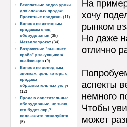
На пример
Бесплатные видео уроки
для сложных продаж.
хочу поде
Проектные продажи.
(11)
рынком вз
Вопрос по активным
продажам спец
Но даже н
оборудования
(35)
Металлопрокат
(34)
отлично р
Возражение "вышлите
прайс" у закупщиков/
снабженцев
(9)
Вопрос по холодным
Попробуем
звонкам, цель которых
продажа
аспекты в
образовательных услуг
(12)
немного п
Продаю осветительные
оборудование, не знаю
Чтобы уви
кто будет лпр,?
подскажите пожалуйста
может раз
(5)