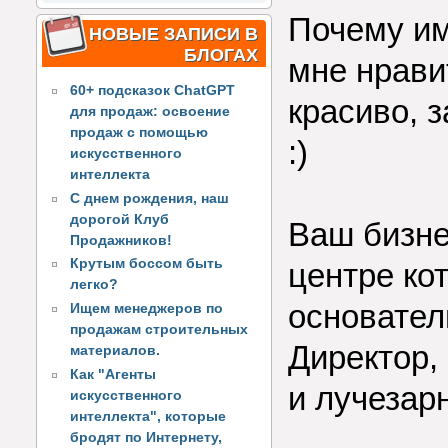
Почему им
НОВЫЕ ЗАПИСИ В
БЛОГАХ
мне нрави
60+ подсказок ChatGPT
красиво, 
для продаж: освоение
продаж с помощью
:)
искусственного
интеллекта
С днем рождения, наш
дорогой Клуб
Ваш бизне
Продажников!
Крутым боссом быть
центре ко
легко?
основател
Ищем менеджеров по
продажам строительных
Директор,
материалов.
Как "Агенты
и лучезар
искусственного
интеллекта", которые
бродят по Интернету,