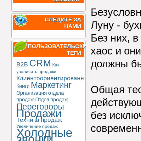
Безусловн
СЛЕДИТЕ ЗА
Луну - бух
НАМИ
Без них, 
ПОЛЬЗОВАТЕЛЬСКИЕ
хаос и он
ТЕГИ
CRM
должны б
B2B
Как
увеличить продажи
Клиентоориентированность
Маркетинг
Книги
Общая тео
Организация отдела
продаж
Отдел продаж
действующ
Переговоры
Продажи
без исклю
Техника продаж
современн
Увеличение продаж
Холодные
звонки