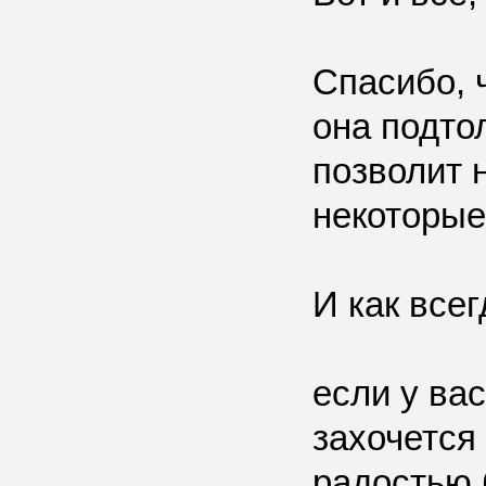
Спасибо, 
она подто
позволит 
некоторые
И как всег
если у ва
захочется 
радостью 