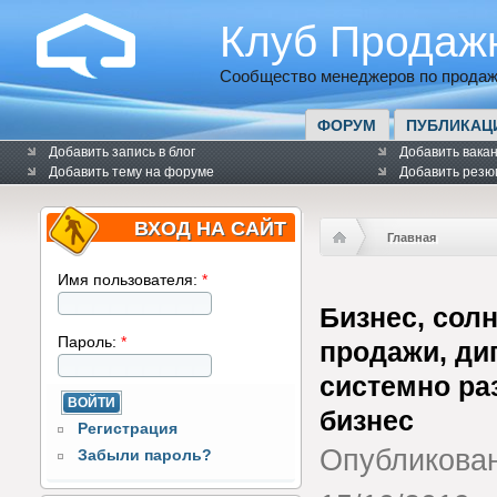
Клуб Продаж
Сообщество менеджеров по продаж
ФОРУМ
ПУБЛИКАЦ
Добавить запись в блог
Добавить вака
Добавить тему на форуме
Добавить резю
ВХОД НА САЙТ
Главная
Имя пользователя:
*
Бизнес, сол
Пароль:
*
продажи, ди
системно ра
бизнес
Регистрация
Опубликова
Забыли пароль?