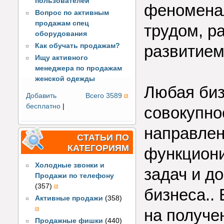
пользователей
феноменал
Вопрос по активным
продажам спец
трудом, р
оборудования
Как обучать продажам?
развитием
Ищу активного
менеджера по продажам
женской одежды
Любая биз
Добавить
Всего 3589
бесплатно
|
совокупно
направлен
СТАТЬИ ПО
КАТЕГОРИЯМ
функциони
Холодные звонки и
задач и д
Продажи по телефону
(357)
бизнеса.. 
Активные продажи
(358)
на получен
Продажные фишки
(440)