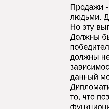
Продажи -
людьми. Д
Но эту вы
Должны бы
победител
должны не
зависимос
данный м
Дипломати
то, что п
функциони