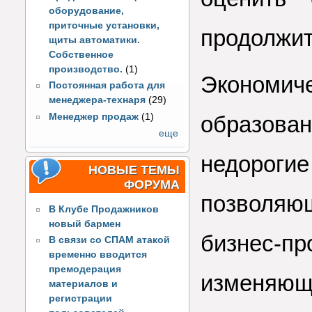
оборудование,
приточные установки,
продолжит
щиты автоматики.
Собственное
производство.
(1)
Эконом
Постоянная работа для
менеджера-технаря
(29)
Менеджер продаж
(1)
образов
еще
недороги
НОВЫЕ ТЕМЫ
ФОРУМА
позволяю
В Клубе Продажников
новый бармен
бизнес
В связи со СПАМ атакой
временно вводится
премодерация
изменяю
материалов и
регистрации