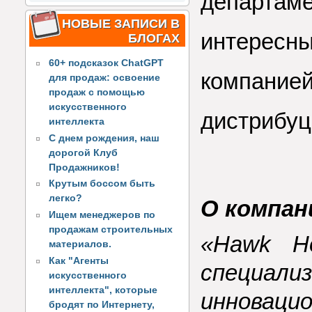
департам
НОВЫЕ ЗАПИСИ В
интересн
БЛОГАХ
60+ подсказок ChatGPT
компани
для продаж: освоение
продаж с помощью
искусственного
дистрибуц
интеллекта
С днем рождения, наш
дорогой Клуб
Продажников!
Крутым боссом быть
легко?
О компан
Ищем менеджеров по
продажам строительных
«Hawk Ho
материалов.
Как "Агенты
специал
искусственного
интеллекта", которые
инновац
бродят по Интернету,