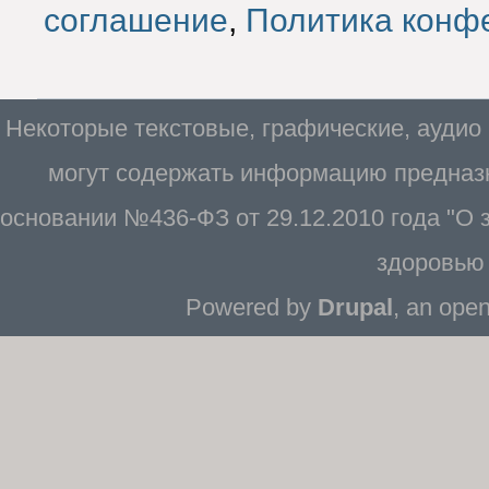
соглашение
,
Политика конф
Некоторые текстовые, графические, аудио
могут содержать информацию предназн
основании №436-ФЗ от 29.12.2010 года "О
здоровью 
Powered by
Drupal
, an ope