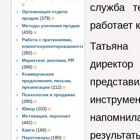
служба т
Организация отдела
продаж
(379)
работает 
Методы усиления продаж
(433)
Работа с претензиями,
Татьяна
клиентоориентированность
(282)
Маркетинг, реклама, PR
директо
(366)
Коммерческие
предста
предложения, письма,
презентации
(112)
Психология в продажах
инструме
(280)
Юмор
(103)
напомнил
Мотивация, персонал
(442)
Книги
(166)
результа
Переговоры
(180)