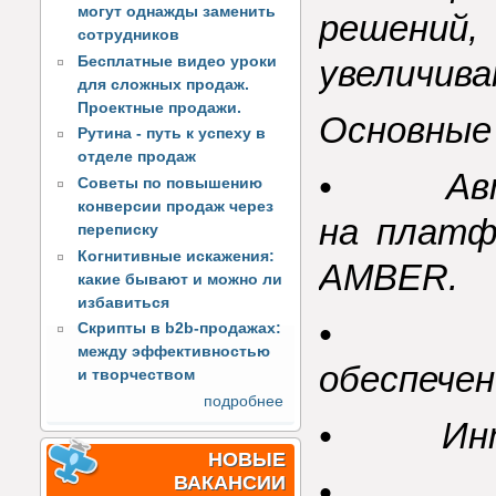
могут однажды заменить
решени
сотрудников
Бесплатные видео уроки
увеличив
для сложных продаж.
Проектные продажи.
Основные
Рутина - путь к успеху в
отделе продаж
• Автом
Советы по повышению
конверсии продаж через
на платф
переписку
Когнитивные искажения:
AMBER.
какие бывают и можно ли
избавиться
• Разр
Скрипты в b2b-продажах:
между эффективностью
обеспечен
и творчеством
подробнее
• Интег
НОВЫЕ
• П
ВАКАНСИИ