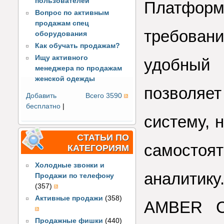
пользователей
Платфор
Вопрос по активным
продажам спец
требов
оборудования
Как обучать продажам?
Ищу активного
удобн
менеджера по продажам
женской одежды
позволяет
Добавить
Всего 3590
бесплатно
|
систему, 
СТАТЬИ ПО
самостоя
КАТЕГОРИЯМ
Холодные звонки и
аналитик
Продажи по телефону
(357)
Активные продажи
(358)
AMBER C
Продажные фишки
(440)