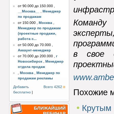
от 90.000 до 150.000
,
инфрастр
__Москва__
,
Менеджер
по продажам
Команд
от 150.000
,
Москва
,
Менеджер по продажам
эксперты
(проектные продажи,
работа с...
программ
от 50.000 до 70.000
,
Аккаунт-менеджер
в свое 
от 70.000 до 200.000
,
г
Новосибирск
,
Менеджер
проектный
отдела продаж
,
Москва
,
Менеджер по
www.amber-
продажам рекламы
Добавить
Всего 4262
Похожие 
бесплатно
|
Крутым 
БЛИЖАЙШИЙ
ВЕБИНАР