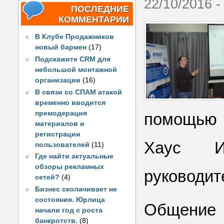
22/10/2016 -
ПОСЛЕДНИЕ
КОММЕНТАРИИ
В Клубе Продажников
новый бармен
(17)
Подскажите CRM для
небольшой монтажной
организации
(16)
В связи со СПАМ атакой
временно вводится
премодерация
помощью 
материалов и
регистрации
Хаус И
пользователей
(11)
Где найти актуальные
обзоры рекламных
руководит
сетей?
(4)
Бизнес сколачивает не
состояния. Юрлица
Общение 
начали год с роста
банкротств.
(8)