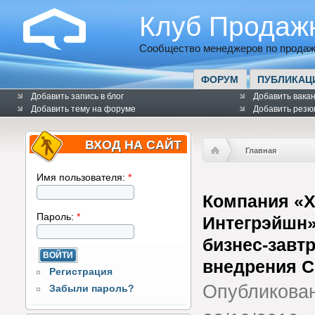
Клуб Продаж
Сообщество менеджеров по продаж
ФОРУМ
ПУБЛИКАЦ
Добавить запись в блог
Добавить вака
Добавить тему на форуме
Добавить резю
ВХОД НА САЙТ
Главная
Имя пользователя:
*
Компания «Х
Пароль:
*
Интегрэйшн»
бизнес-завтр
внедрения 
Регистрация
Опубликова
Забыли пароль?