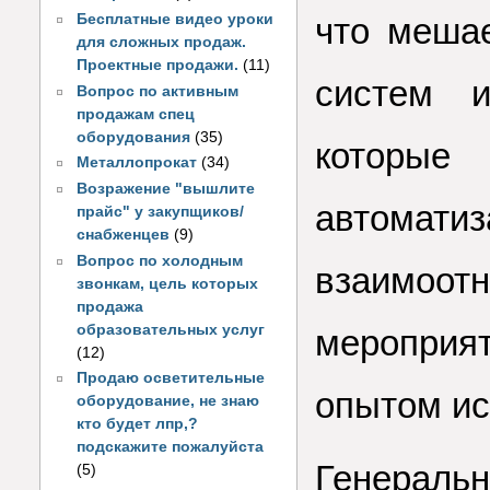
Бесплатные видео уроки
что меша
для сложных продаж.
Проектные продажи.
(11)
систем и
Вопрос по активным
продажам спец
оборудования
(35)
которы
Металлопрокат
(34)
Возражение "вышлите
автом
прайс" у закупщиков/
снабженцев
(9)
Вопрос по холодным
взаимоотн
звонкам, цель которых
продажа
образовательных услуг
мероприя
(12)
Продаю осветительные
опытом и
оборудование, не знаю
кто будет лпр,?
подскажите пожалуйста
Генерал
(5)