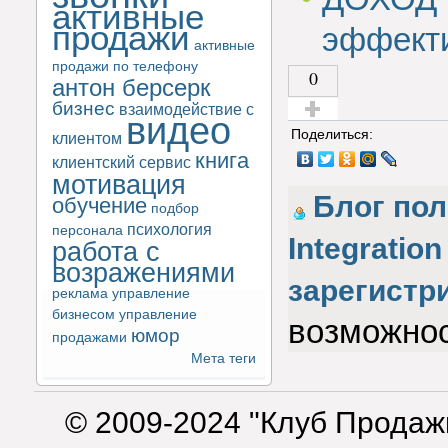
активные
продажи
эффекти
активные
продажи по телефону
0
антон берсерк
бизнес
взаимодействие с
видео
Голос за!
Поделиться:
клиентом
книга
клиентский сервис
мотивация
Блог по
обучение
подбор
психология
персонала
Integration
работа с
возражениями
зарегистр
реклама
управление
бизнесом
управление
возможнос
юмор
продажами
Мета теги
© 2009-2024 "Клуб Продаж