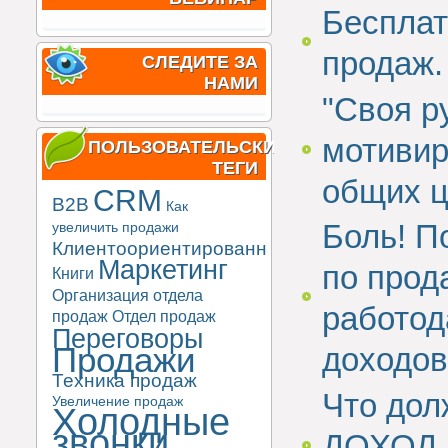
Бесплат
продаж.
СЛЕДИТЕ ЗА
НАМИ
"Своя р
мотивир
ПОЛЬЗОВАТЕЛЬСКИЕ
ТЕГИ
общих ц
CRM
B2B
Как
Боль! П
увеличить продажи
Клиентоориентированность
Маркетинг
по прод
Книги
Организация отдела
работод
продаж
Отдел продаж
Переговоры
Продажи
доходов
Техника продаж
Что дол
Увеличение продаж
Холодные
звонки
ДОХОД 