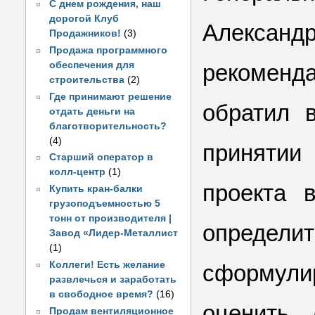
С днем рождения, наш
дорогой Клуб
Алексан
Продажников!
(3)
Продажа программного
обеспечения для
рекоменд
строительства
(2)
Где принимают решение
обратил 
отдать деньги на
благотворительность?
(4)
принятии
Старший оператор в
колл-центр
(1)
проекта 
Купить кран-балки
грузоподъемностью 5
тонн от производителя |
определ
Завод «Лидер-Металлист
(1)
Коллеги! Есть желание
сформули
развлечься и заработать
в свободное время?
(16)
оценить 
Продам вентиляционное