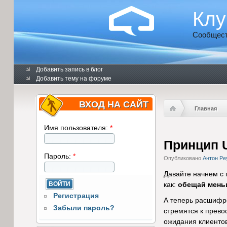
Клу
Сообщест
Добавить запись в блог
Добавить тему на форуме
ВХОД НА САЙТ
Главная
Имя пользователя:
*
Принцип U
Пароль:
*
Опубликовано
Антон Ре
Давайте начнем с 
как:
обещай мень
Регистрация
А теперь расшифро
Забыли пароль?
стремятся к прево
ожидания клиентов