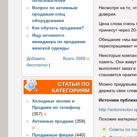
пользователей
Вопрос по активным
Несмотря на то, ч
продажам спец
доверия.
оборудования
Цена слова очень м
Как обучать продажам?
принесут через 20-
Ищу активного
Обещание «мы вам 
менеджера по продажам
переспрашивает не
женской одежды
Некоторые компани
Добавить
Всего 3589
память. Они живут
бесплатно
|
выполняет заказ в
становятся практи
СТАТЬИ ПО
Можно придумывать
КАТЕГОРИЯМ
держать свое слово
Источник публик
Холодные звонки и
Продажи по телефону
http://antonreutov.s
(357)
Похожие материал
Активные продажи
(358)
Советы по по
Продажные фишки
(440)