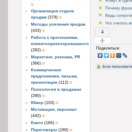
Флирт и сделк
Почему фраза
Организация отдела
Виды сопрот
продаж
(379)
Что считать 
Методы усиления продаж
4
(433)
Работа с претензиями,
клиентоориентированность
Голос за!
Поделиться:
(282)
Маркетинг, реклама, PR
(366)
Блог пользовате
Коммерческие
предложения, письма,
презентации
(112)
Психология в продажах
(280)
Юмор
(103)
Мотивация, персонал
(442)
Книги
(166)
Переговоры
(180)