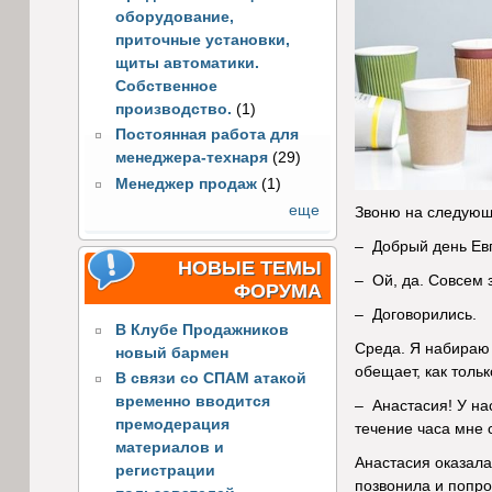
оборудование,
приточные установки,
щиты автоматики.
Собственное
производство.
(1)
Постоянная работа для
менеджера-технаря
(29)
Менеджер продаж
(1)
еще
Звоню на следующи
– Добрый день Евг
НОВЫЕ ТЕМЫ
– Ой, да. Совсем 
ФОРУМА
– Договорились.
В Клубе Продажников
Среда. Я набираю 
новый бармен
обещает, как тольк
В связи со СПАМ атакой
временно вводится
– Анастасия! У нас
премодерация
течение часа мне 
материалов и
Анастасия оказала
регистрации
позвонила и попро