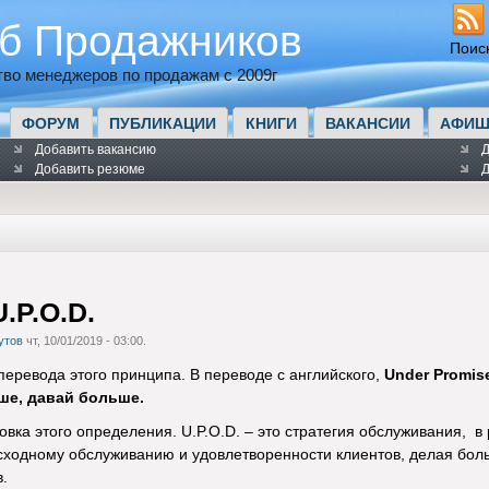
б Продажников
Поис
во менеджеров по продажам с 2009г
ФОРУМ
ПУБЛИКАЦИИ
КНИГИ
ВАКАНСИИ
АФИШ
Добавить вакансию
Д
Добавить резюме
Д
.P.O.D.
утов
чт, 10/01/2019 - 03:00.
перевода этого принципа. В переводе с английского,
Under Promise
ше, давай больше.
вка этого определения. U.P.O.D. – это стратегия обслуживания, в
сходному обслуживанию и удовлетворенности клиентов, делая бол
.