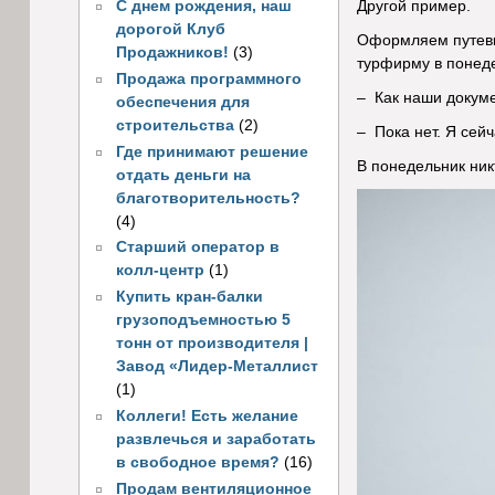
С днем рождения, наш
Другой пример.
дорогой Клуб
Оформляем путевки
Продажников!
(3)
турфирму в понед
Продажа программного
– Как наши докуме
обеспечения для
строительства
(2)
– Пока нет. Я сей
Где принимают решение
В понедельник ник
отдать деньги на
благотворительность?
(4)
Старший оператор в
колл-центр
(1)
Купить кран-балки
грузоподъемностью 5
тонн от производителя |
Завод «Лидер-Металлист
(1)
Коллеги! Есть желание
развлечься и заработать
в свободное время?
(16)
Продам вентиляционное