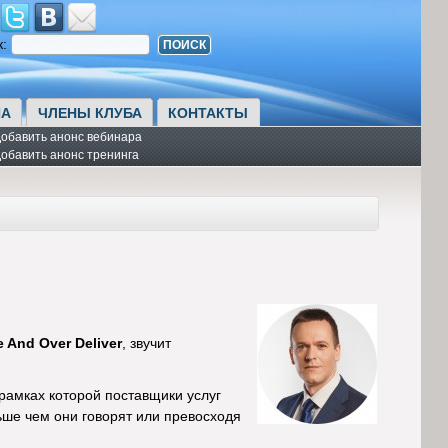
к:
А
ЧЛЕНЫ КЛУБА
КОНТАКТЫ
обавить анонс вебинара
обавить анонс тренинга
 And Over Deliver
, звучит
 рамках которой поставщики услуг
ьше чем они говорят или превосходя