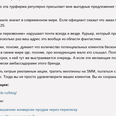
то эта турфирма регулярно присылает мне выгодные предложения 
ало значит в современном мире. Если официант сказал что заказ бу
25.
перезвоним» нарушают почти всегда и везде. Курьер, который при
сколько раз ваш адрес это вообще из области фантастики.
и, похоже, думают что количество потенциальных клиентов бескон
 в своем мире где, похоже, про конкуренцию мало кто слышал. Поэт
 срок, к ней тут же выстраивается очередь. А если эти желающие по
чески амбассадорами этого бренда.
 хитрые рекламные акции, тратить миллионы на SMM, пытаться сн
. Тогда вы не просто удовлетворите ваших клиентов. Вы их сохрани
ации:
pb.ru/blog/
ы:
вышению конверсии продаж через переписку