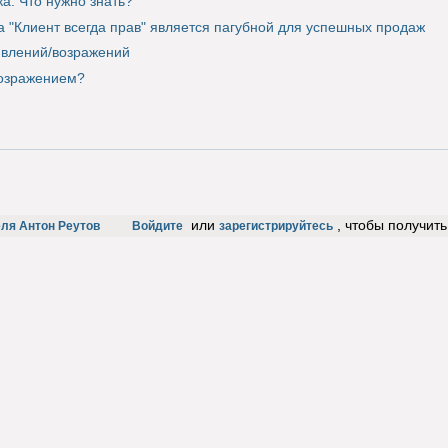
а. Что нужно знать?
 "Клиент всегда прав" является пагубной для успешных продаж
ивлений/возражений
возражением?
или
, чтобы получит
ля Антон Реутов
Войдите
зарегистрируйтесь