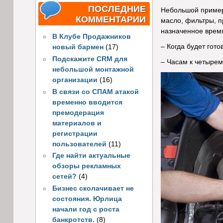
ПОСЛЕДНИЕ
Небольшой пример,
КОММЕНТАРИИ
масло, фильтры, п
назначенное время
В Клубе Продажников
– Когда будет гото
новый бармен
(17)
Подскажите CRM для
– Часам к четырем
небольшой монтажной
организации
(16)
В связи со СПАМ атакой
временно вводится
премодерация
материалов и
регистрации
пользователей
(11)
Где найти актуальные
обзоры рекламных
сетей?
(4)
Бизнес сколачивает не
состояния. Юрлица
начали год с роста
банкротств.
(8)