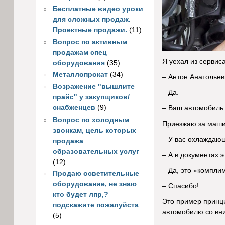
Бесплатные видео уроки
для сложных продаж.
Проектные продажи.
(11)
Вопрос по активным
продажам спец
Я уехал из сервиса
оборудования
(35)
Металлопрокат
(34)
– Антон Анатольев
Возражение "вышлите
– Да.
прайс" у закупщиков/
снабженцев
(9)
– Ваш автомобиль 
Вопрос по холодным
Приезжаю за маши
звонкам, цель которых
– У вас охлаждающ
продажа
образовательных услуг
– А в документах 
(12)
– Да, это «компли
Продаю осветительные
оборудование, не знаю
– Спасибо!
кто будет лпр,?
Это пример принци
подскажите пожалуйста
автомобилю со вни
(5)