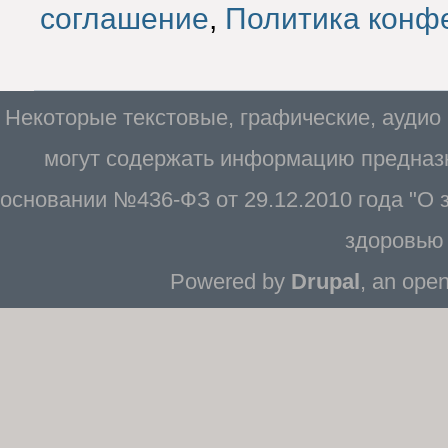
соглашение
,
Политика конф
Некоторые текстовые, графические, аудио
могут содержать информацию предназн
основании №436-ФЗ от 29.12.2010 года "О
здоровью 
Powered by
Drupal
, an ope