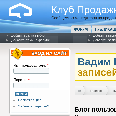
Клуб Продаж
Сообщество менеджеров по продаж
ФОРУМ
ПУБЛИКАЦ
Добавить запись в блог
Добавить вака
Добавить тему на форуме
Добавить резю
ВХОД НА САЙТ
Вадим 
Имя пользователя:
*
записей
Пароль:
*
Главная
Б
Регистрация
Забыли пароль?
Блог пользо