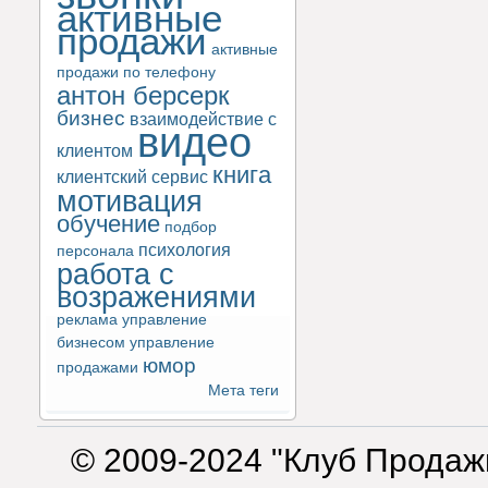
активные
продажи
активные
продажи по телефону
антон берсерк
бизнес
взаимодействие с
видео
клиентом
книга
клиентский сервис
мотивация
обучение
подбор
психология
персонала
работа с
возражениями
реклама
управление
бизнесом
управление
юмор
продажами
Мета теги
© 2009-2024 "Клуб Продаж