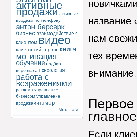
новичками
активные
продажи
активные
название «
продажи по телефону
антон берсерк
бизнес
взаимодействие с
нам свежи
видео
клиентом
книга
клиентский сервис
тех време
мотивация
обучение
подбор
психология
внимание.
персонала
работа с
возражениями
реклама
управление
бизнесом
управление
Первое 
юмор
продажами
Мета теги
главное
Если клие