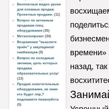
Бесплатные видео уроки
восхищае
для сложных продаж.
Проектные продажи.
(11)
Вопрос по активным
поделитьс
продажам спец
оборудования
(35)
бизнесмен
Металлопрокат
(34)
Возражение "вышлите
прайс" у закупщиков/
времени» 
снабженцев
(9)
Вопрос по холодным
звонкам, цель которых
назад, так
продажа
образовательных услуг
восхитите
(12)
Продаю осветительные
оборудование, не знаю
Занимай
кто будет лпр,?
подскажите пожалуйста
(5)
Успешный 