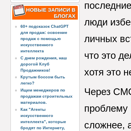
последние
НОВЫЕ ЗАПИСИ В
БЛОГАХ
люди избе
60+ подсказок ChatGPT
для продаж: освоение
личных вст
продаж с помощью
искусственного
интеллекта
что это д
С днем рождения, наш
дорогой Клуб
хотя это н
Продажников!
Крутым боссом быть
легко?
Через СМС
Ищем менеджеров по
продажам строительных
материалов.
проблему 
Как "Агенты
искусственного
интеллекта", которые
сложнее, 
бродят по Интернету,