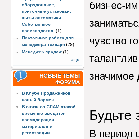
бизнес-им
оборудование,
приточные установки,
щиты автоматики.
заниматьс
Собственное
производство.
(1)
чувство г
Постоянная работа для
менеджера-технаря
(29)
Менеджер продаж
(1)
талантлив
еще
значимое 
НОВЫЕ ТЕМЫ
ФОРУМА
В Клубе Продажников
новый бармен
В связи со СПАМ атакой
Будьте 
временно вводится
премодерация
материалов и
В период 
регистрации