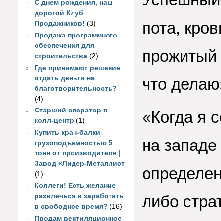
С днем рождения, наш
дорогой Клуб
пота, кров
Продажников!
(3)
Продажа программного
обеспечения для
прожитый 
строительства
(2)
Где принимают решение
отдать деньги на
что делаю
благотворительность?
(4)
Старший оператор в
«Когда я 
колл-центр
(1)
Купить кран-балки
на западе
грузоподъемностью 5
тонн от производителя |
Завод «Лидер-Металлист
определен
(1)
Коллеги! Есть желание
развлечься и заработать
либо стра
в свободное время?
(16)
Продам вентиляционное