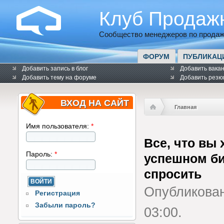
Клуб Продаж
Сообщество менеджеров по продаж
ФОРУМ
ПУБЛИКАЦ
Добавить запись в блог
Добавить вака
Добавить тему на форуме
Добавить резю
ВХОД НА САЙТ
Главная
Имя пользователя:
*
Все, что вы 
Пароль:
*
успешном би
спросить
Опубликова
Регистрация
Забыли пароль?
03:00.