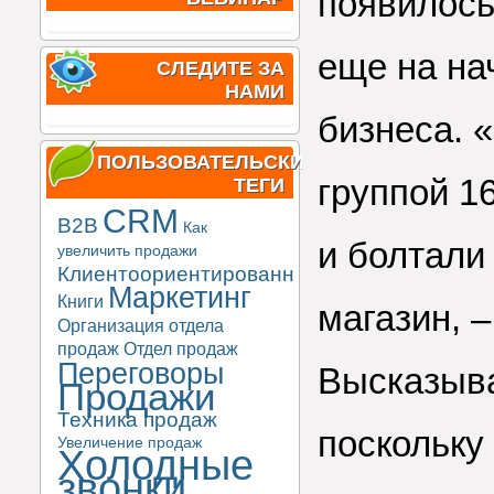
появилось
еще на на
СЛЕДИТЕ ЗА
НАМИ
бизнеса. «
ПОЛЬЗОВАТЕЛЬСКИЕ
группой 1
ТЕГИ
CRM
B2B
Как
и болтали
увеличить продажи
Клиентоориентированность
Маркетинг
Книги
магазин, –
Организация отдела
продаж
Отдел продаж
Переговоры
Высказыва
Продажи
Техника продаж
поскольку
Увеличение продаж
Холодные
звонки