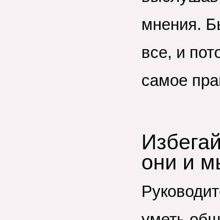
мнения. Б
все, и пот
самое пра
Избегай
они и м
Руководит
уметь общ