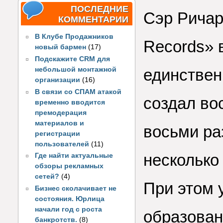
ПОСЛЕДНИЕ
Сэр Ричар
КОММЕНТАРИИ
В Клубе Продажников
Records» в
новый бармен
(17)
Подскажите CRM для
небольшой монтажной
единствен
организации
(16)
В связи со СПАМ атакой
создал во
временно вводится
премодерация
материалов и
восьми ра
регистрации
пользователей
(11)
несколько
Где найти актуальные
обзоры рекламных
сетей?
(4)
При этом 
Бизнес сколачивает не
состояния. Юрлица
начали год с роста
образован
банкротств.
(8)