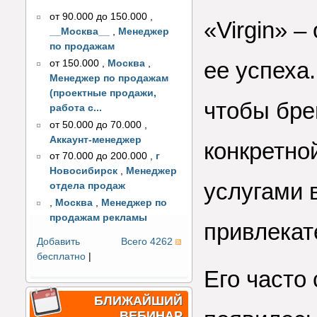
от 90.000 до 150.000
,
«Virgin» 
__Москва__
,
Менеджер
по продажам
ее успеха.
от 150.000
,
Москва
,
Менеджер по продажам
(проектные продажи,
чтобы бре
работа с...
от 50.000 до 70.000
,
Аккаунт-менеджер
конкретно
от 70.000 до 200.000
,
г
Новосибирск
,
Менеджер
услугами 
отдела продаж
,
Москва
,
Менеджер по
продажам рекламы
привлекат
Добавить
Всего 4262
бесплатно
|
Его часто
БЛИЖАЙШИЙ
ВЕБИНАР