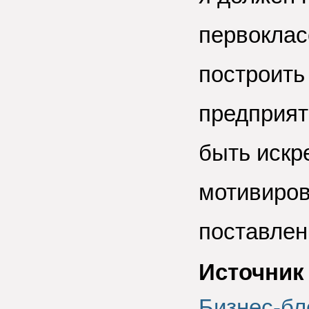
первоклас
построить
предприят
быть искр
мотивиро
поставлен
Источник
Бизнес-бл