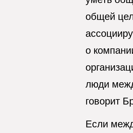
общей цел
ассоцииру
о компании
организац
люди межд
говорит Б
Если межд