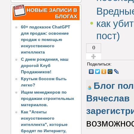
Вредные
НОВЫЕ ЗАПИСИ В
БЛОГАХ
как уби
60+ подсказок ChatGPT
пост)
для продаж: освоение
продаж с помощью
искусственного
0
интеллекта
С днем рождения, наш
Голос за!
Поделиться:
дорогой Клуб
Продажников!
Крутым боссом быть
Блог по
легко?
Ищем менеджеров по
Вячеслав
продажам строительных
материалов.
зарегистр
Как "Агенты
искусственного
возможнос
интеллекта", которые
бродят по Интернету,