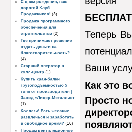
версия 
С днем рождения, наш
дорогой Клуб
Продажников!
(3)
БЕСПЛАТ
Продажа программного
обеспечения для
Теперь В
строительства
(2)
Где принимают решение
отдать деньги на
потенциа
благотворительность?
(4)
Ваши услу
Старший оператор в
колл-центр
(1)
Купить кран-балки
Как это 
грузоподъемностью 5
тонн от производителя |
Просто н
Завод «Лидер-Металлист
(1)
директор
Коллеги! Есть желание
развлечься и заработать
появляют
в свободное время?
(16)
Продам вентиляционное