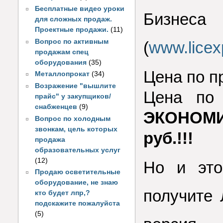
Бесплатные видео уроки
Биз
для сложных продаж.
Проектные продажи.
(11)
Вопрос по активным
(
www.licex
продажам спец
оборудования
(35)
Цена по пр
Металлопрокат
(34)
Возражение "вышлите
Цена по
прайс" у закупщиков/
снабженцев
(9)
ЭКОНОМИ
Вопрос по холодным
звонкам, цель которых
руб.!!!
продажа
образовательных услуг
(12)
Но и это
Продаю осветительные
оборудование, не знаю
получите
кто будет лпр,?
подскажите пожалуйста
(5)