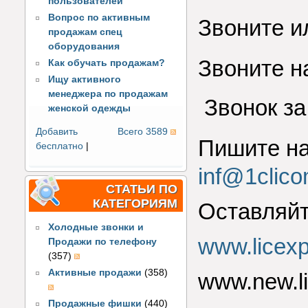
пользователей
Вопрос по активным
Звоните и
продажам спец
оборудования
Звоните н
Как обучать продажам?
Ищу активного
менеджера по продажам
Звонок за
женской одежды
Добавить
Всего 3589
Пишите на
бесплатно
|
inf@1clico
СТАТЬИ ПО
КАТЕГОРИЯМ
Оставляйт
Холодные звонки и
www.licexp
Продажи по телефону
(357)
Активные продажи
(358)
www.new.li
Продажные фишки
(440)