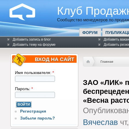
Клуб Продаж
Сообщество менеджеров по продаж
ФОРУМ
ПУБЛИКАЦ
Добавить запись в блог
Добавить вака
Добавить тему на форуме
Добавить резю
ВХОД НА САЙТ
Главная
Имя пользователя:
*
ЗАО «ЛИК» 
Пароль:
*
беспрецеде
«Весна раст
Опубликова
Регистрация
Забыли пароль?
Вячеслав
чт,