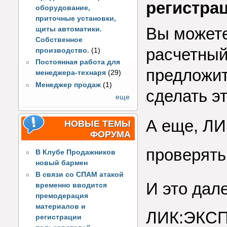
регистрац
оборудование,
приточные установки,
Вы можете
щиты автоматики.
Собственное
расчетный
производство.
(1)
Постоянная работа для
предложит
менеджера-технаря
(29)
Менеджер продаж
(1)
сделать э
еще
А еще,
ЛИ
НОВЫЕ ТЕМЫ
ФОРУМА
проверять
В Клубе Продажников
новый бармен
В связи со СПАМ атакой
И это дале
временно вводится
премодерация
материалов и
ЛИК:ЭКСП
регистрации