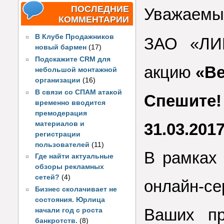
ПОСЛЕДНИЕ
Уважаемы
КОММЕНТАРИИ
В Клубе Продажников
ЗАО «ЛИК
новый бармен
(17)
Подскажите CRM для
акцию
«Ве
небольшой монтажной
организации
(16)
В связи со СПАМ атакой
Спешите
временно вводится
премодерация
материалов и
31.03.2017
регистрации
пользователей
(11)
В рамках
Где найти актуальные
обзоры рекламных
сетей?
(4)
онлайн-с
Бизнес сколачивает не
состояния. Юрлица
Ваших пр
начали год с роста
банкротств.
(8)