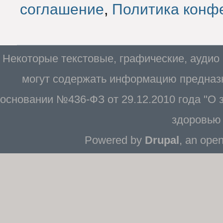
соглашение
,
Политика конф
Некоторые текстовые, графические, аудио
могут содержать информацию предназн
основании №436-ФЗ от 29.12.2010 года "О
здоровью 
Powered by
Drupal
, an ope