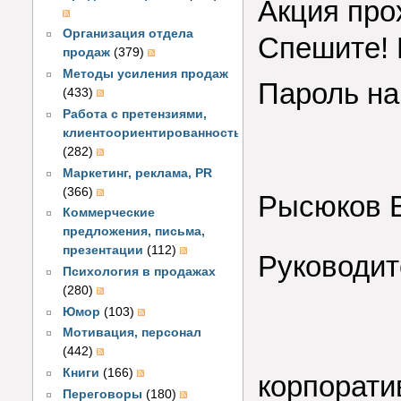
Акция пр
Организация отдела
Спешите! 
продаж
(379)
Методы усиления продаж
Пароль н
(433)
Работа с претензиями,
клиентоориентированность
(282)
Маркетинг, реклама, PR
(366)
Рысюков В
Коммерческие
предложения, письма,
презентации
(112)
Руководит
Психология в продажах
(280)
Юмор
(103)
Мотивация, персонал
(442)
Книги
(166)
корпорат
Переговоры
(180)