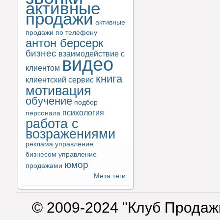
активные
продажи
активные
продажи по телефону
антон берсерк
бизнес
взаимодействие с
видео
клиентом
книга
клиентский сервис
мотивация
обучение
подбор
психология
персонала
работа с
возражениями
реклама
управление
бизнесом
управление
юмор
продажами
Мета теги
© 2009-2024 "Клуб Продаж