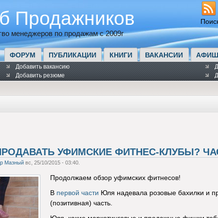
б Продажников
Поис
во менеджеров по продажам с 2009г
ФОРУМ
ПУБЛИКАЦИИ
КНИГИ
ВАКАНСИИ
АФИШ
Добавить вакансию
Д
Добавить резюме
Д
ПРОДАВАТЬ УФИМСКИЕ ФИТНЕС-КЛУБЫ? ЧА
др Мазный
вс, 25/10/2015 - 03:40.
Продолжаем обзор уфимских фитнесов!
В
первой части
Юля надевала розовые бахилки и пры
(позитивная) часть.