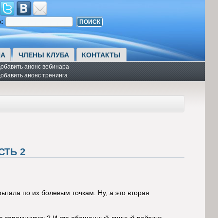
к:
А
ЧЛЕНЫ КЛУБА
КОНТАКТЫ
обавить анонс вебинара
обавить анонс тренинга
СТЬ 2
гала по их болевым точкам. Ну, а это вторая