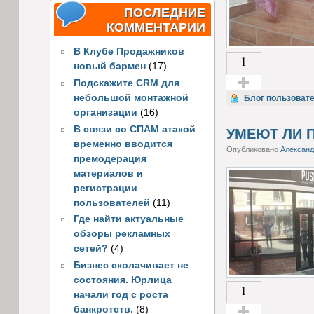
ПОСЛЕДНИЕ
КОММЕНТАРИИ
В Клубе Продажников
1
новый бармен
(17)
Подскажите CRM для
небольшой монтажной
Голос за!
Блог пользоват
организации
(16)
В связи со СПАМ атакой
УМЕЮТ ЛИ 
временно вводится
Опубликовано
Алексан
премодерация
материалов и
регистрации
пользователей
(11)
Где найти актуальные
обзоры рекламных
сетей?
(4)
Бизнес сколачивает не
состояния. Юрлица
1
начали год с роста
банкротств.
(8)