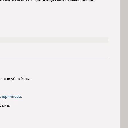
е запомнились? И где обещанный личный рейтинг
нес-клубов Уфы.
Андриянова
.
сама.