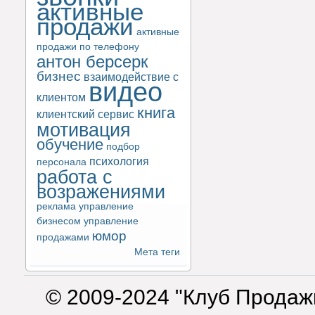
активные
продажи
активные
продажи по телефону
антон берсерк
бизнес
взаимодействие с
видео
клиентом
книга
клиентский сервис
мотивация
обучение
подбор
психология
персонала
работа с
возражениями
реклама
управление
бизнесом
управление
юмор
продажами
Мета теги
© 2009-2024 "Клуб Продаж