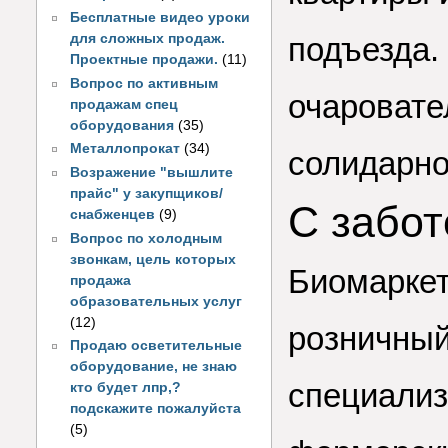
Бесплатные видео уроки
для сложных продаж.
подъезда. 
Проектные продажи.
(11)
Вопрос по активным
очаровате
продажам спец
оборудования
(35)
Металлопрокат
(34)
солидарно
Возражение "вышлите
прайс" у закупщиков/
С забот
снабженцев
(9)
Вопрос по холодным
звонкам, цель которых
Биомаркет
продажа
образовательных услуг
(12)
розничный
Продаю осветительные
оборудование, не знаю
специализ
кто будет лпр,?
подскажите пожалуйста
(5)