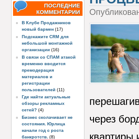
ПОСЛЕДНИЕ
Опубликова
КОММЕНТАРИИ
В Клубе Продажников
новый бармен
(17)
Подскажите CRM для
небольшой монтажной
организации
(16)
В связи со СПАМ атакой
временно вводится
премодерация
материалов и
регистрации
пользователей
(11)
Где найти актуальные
перешагив
обзоры рекламных
сетей?
(4)
через бор
Бизнес сколачивает не
состояния. Юрлица
начали год с роста
квартиры 
банкротств.
(8)