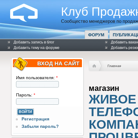
Клуб Продаж
Сообщество менеджеров по продаж
ФОРУМ
ПУБЛИКАЦ
Добавить запись в блог
Добавить вака
Добавить тему на форуме
Добавить резю
ВХОД НА САЙТ
Главная
Имя пользователя:
*
магазин
ЖИВОЕ
Пароль:
*
ТЕЛЕФ
Регистрация
КОМПА
Забыли пароль?
ПРОЦВ