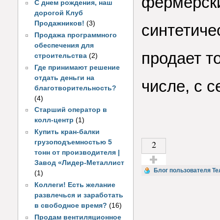
фермерски
С днем рождения, наш
дорогой Клуб
Продажников!
(3)
синтетиче
Продажа программного
обеспечения для
продает т
строительства
(2)
Где принимают решение
отдать деньги на
числе, с с
благотворительность?
(4)
Старший оператор в
колл-центр
(1)
Купить кран-балки
грузоподъемностью 5
2
тонн от производителя |
Завод «Лидер-Металлист
Голос за!
Блог пользователя Т
(1)
Коллеги! Есть желание
развлечься и заработать
в свободное время?
(16)
Продам вентиляционное