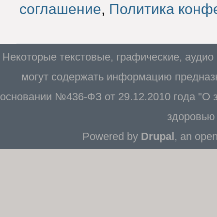
соглашение
,
Политика конф
Некоторые текстовые, графические, аудио
могут содержать информацию предназн
основании №436-ФЗ от 29.12.2010 года "О
здоровью 
Powered by
Drupal
, an ope