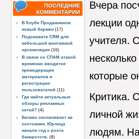
Вчера пос
ПОСЛЕДНИЕ
КОММЕНТАРИИ
лекции од
В Клубе Продажников
новый бармен
(17)
Подскажите CRM для
учителя. 
небольшой монтажной
организации
(16)
несколько
В связи со СПАМ атакой
временно вводится
премодерация
которые о
материалов и
регистрации
пользователей
(11)
Критика. 
Где найти актуальные
обзоры рекламных
сетей?
(4)
личной жи
Бизнес сколачивает не
состояния. Юрлица
людям. На
начали год с роста
банкротств.
(8)