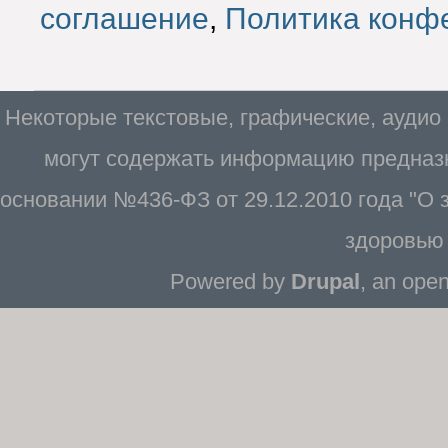
соглашение
,
Политика конф
Некоторые текстовые, графические, аудио
могут содержать информацию предназн
основании №436-ФЗ от 29.12.2010 года "О
здоровью 
Powered by
Drupal
, an ope