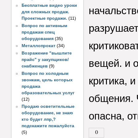
Бесплатные видео уроки
начальств
для сложных продаж.
Проектные продажи.
(11)
разрушает
Вопрос по активным
продажам спец
оборудования
(35)
критикова
Металлопрокат
(34)
Возражение "вышлите
прайс" у закупщиков/
вещей. и 
снабженцев
(9)
Вопрос по холодным
критика, и
звонкам, цель которых
продажа
образовательных услуг
общения. 
(12)
Продаю осветительные
опасна, о
оборудование, не знаю
кто будет лпр,?
подскажите пожалуйста
0
(5)