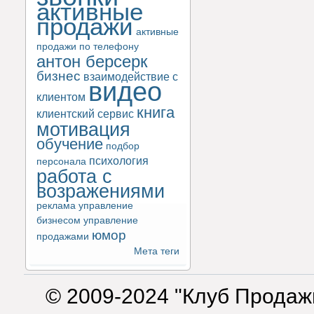
активные
продажи
активные
продажи по телефону
антон берсерк
бизнес
взаимодействие с
видео
клиентом
книга
клиентский сервис
мотивация
обучение
подбор
психология
персонала
работа с
возражениями
реклама
управление
бизнесом
управление
юмор
продажами
Мета теги
© 2009-2024 "Клуб Продаж