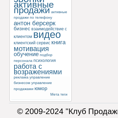
активные
продажи
активные
продажи по телефону
антон берсерк
бизнес
взаимодействие с
видео
клиентом
книга
клиентский сервис
мотивация
обучение
подбор
психология
персонала
работа с
возражениями
реклама
управление
бизнесом
управление
юмор
продажами
Мета теги
© 2009-2024 "Клуб Продаж