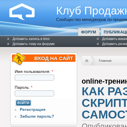
Клуб Продаж
Сообщество менеджеров по продаж
ФОРУМ
ПУБЛИКАЦ
Добавить запись в блог
Добавить вака
Добавить тему на форуме
Добавить резю
ВХОД НА САЙТ
Главная
Имя пользователя:
*
online-трени
КАК РА
Пароль:
*
СКРИП
Регистрация
САМОС
Забыли пароль?
Опубликова