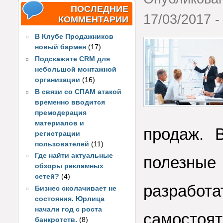
ПОСЛЕДНИЕ
17/03/2017 -
КОММЕНТАРИИ
В Клубе Продажников
новый бармен
(17)
Подскажите CRM для
небольшой монтажной
организации
(16)
В связи со СПАМ атакой
временно вводится
премодерация
материалов и
продаж. 
регистрации
пользователей
(11)
Где найти актуальные
полезные
обзоры рекламных
сетей?
(4)
разраб
Бизнес сколачивает не
состояния. Юрлица
начали год с роста
самостоят
банкротств.
(8)