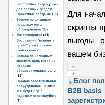
Бесплатные видео уроки
для сложных продаж.
Для начал
Проектные продажи.
(11)
Вопрос по активным
продажам спец
скрипты п
оборудования
(35)
Металлопрокат
(34)
выгоды о
Возражение "вышлите
прайс" у закупщиков/
снабженцев
(9)
вашем би
Вопрос по холодным
звонкам, цель которых
0
продажа
образовательных услуг
(12)
Голос за!
Блог по
Продаю осветительные
оборудование, не знаю
B2B basis
кто будет лпр,?
подскажите пожалуйста
зарегистр
(5)