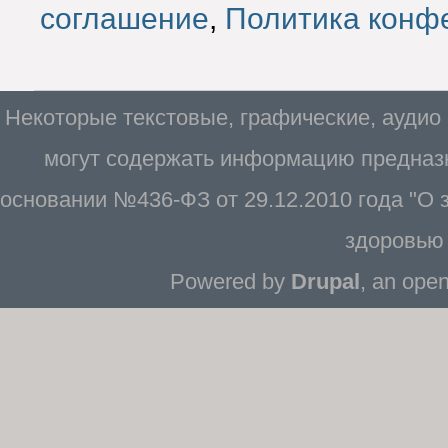
соглашение
,
Политика конф
Некоторые текстовые, графические, аудио
могут содержать информацию предназн
основании №436-ФЗ от 29.12.2010 года "О
здоровью 
Powered by
Drupal
, an ope